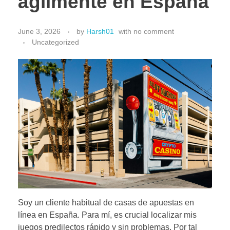
ágilmente en España
June 3, 2026
by
Harsh01
with
no comment
Uncategorized
Soy un cliente habitual de casas de apuestas en
línea en España. Para mí, es crucial localizar mis
juegos predilectos rápido y sin problemas. Por tal