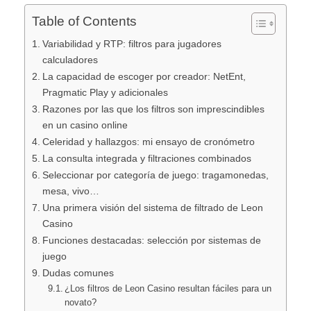
Table of Contents
Variabilidad y RTP: filtros para jugadores
calculadores
La capacidad de escoger por creador: NetEnt,
Pragmatic Play y adicionales
Razones por las que los filtros son imprescindibles
en un casino online
Celeridad y hallazgos: mi ensayo de cronómetro
La consulta integrada y filtraciones combinados
Seleccionar por categoría de juego: tragamonedas,
mesa, vivo…
Una primera visión del sistema de filtrado de Leon
Casino
Funciones destacadas: selección por sistemas de
juego
Dudas comunes
¿Los filtros de Leon Casino resultan fáciles para un
novato?