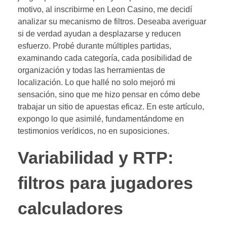
motivo, al inscribirme en Leon Casino, me decidí
analizar su mecanismo de filtros. Deseaba averiguar
si de verdad ayudan a desplazarse y reducen
esfuerzo. Probé durante múltiples partidas,
examinando cada categoría, cada posibilidad de
organización y todas las herramientas de
localización. Lo que hallé no solo mejoró mi
sensación, sino que me hizo pensar en cómo debe
trabajar un sitio de apuestas eficaz. En este artículo,
expongo lo que asimilé, fundamentándome en
testimonios verídicos, no en suposiciones.
Variabilidad y RTP:
filtros para jugadores
calculadores