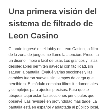
Una primera visión del
sistema de filtrado de
Leon Casino
Cuando ingresé en el lobby de Leon Casino, la filtro
de la zona de juegos me llamó la atención. Presenta
un diseño limpio e fácil de usar. Los gráficos y listas
desplegables permiten navegar con facilidad, sin
saturar la pantalla. Evalué varias secciones y las
cambios fueron suaves, sin tiempos de carga que
percibiera. El módulo combina filtros fundamentales
y complejos para ajustes precisos. Para que te
ubiques, aquí están las secciones principales que
observé. Las revisaré en profundidad más tarde. La
pantalla está en español y adaptada al público local,