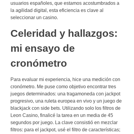
usuarios españoles, que estamos acostumbrados a
la agilidad digital, esta eficiencia es clave al
seleccionar un casino.
Celeridad y hallazgos:
mi ensayo de
cronómetro
Para evaluar mi experiencia, hice una medición con
cronómetro. Me puse como objetivo encontrar tres
juegos determinados: una tragamoneda con jackpot
progresivo, una ruleta europea en vivo y un juego de
blackjack con side bets. Utilizando solo los filtros de
Leon Casino, finalicé la tarea en un media de 45
segundos por juego. La clave consistió en mezclar
filtros: para el jackpot, usé el filtro de características;