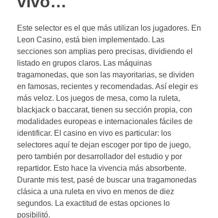
vivo…
Este selector es el que más utilizan los jugadores. En
Leon Casino, está bien implementado. Las
secciones son amplias pero precisas, dividiendo el
listado en grupos claros. Las máquinas
tragamonedas, que son las mayoritarias, se dividen
en famosas, recientes y recomendadas. Así elegir es
más veloz. Los juegos de mesa, como la ruleta,
blackjack o baccarat, tienen su sección propia, con
modalidades europeas e internacionales fáciles de
identificar. El casino en vivo es particular: los
selectores aquí te dejan escoger por tipo de juego,
pero también por desarrollador del estudio y por
repartidor. Esto hace la vivencia más absorbente.
Durante mis test, pasé de buscar una tragamonedas
clásica a una ruleta en vivo en menos de diez
segundos. La exactitud de estas opciones lo
posibilitó.