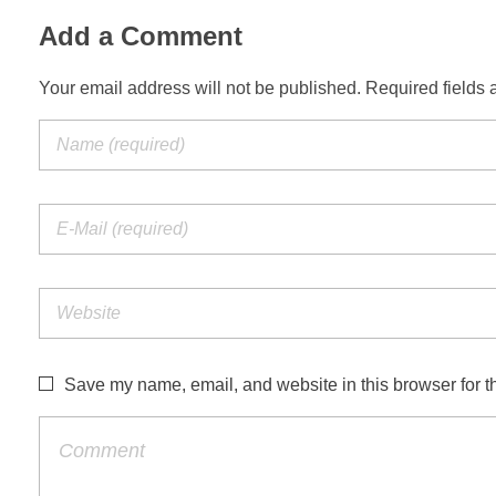
Add a Comment
Your email address will not be published. Required fields 
Save my name, email, and website in this browser for t