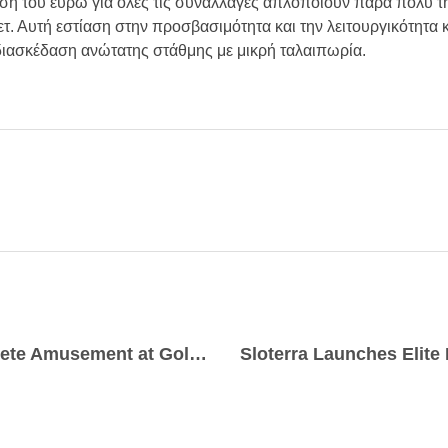
 του ευρώ για όλες τις συναλλαγές απλοποιούν πάρα πολύ την
τ. Αυτή εστίαση στην προσβασιμότητα και την λειτουργικότητα κ
 διασκέδαση ανώτατης στάθμης με μικρή ταλαιπωρία.
Authentic Wins Quick Payments Complete Amusement at Golisimo Casino in United Kingdom