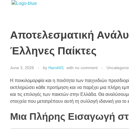
Best Influencer Marketing Agency
Αποτελεσματική Ανάλυσ
Έλληνες Παίκτες
June 3, 2026
by
Harsh01
with
no comment
Uncategoriz
Η ποικιλομορφία και η ποιότητα των παιχνιδιών προσδιορί
εκπληρώσει κάθε προτίμηση και να παρέχει μια πλήρη εμπ
και τις επιλογές των παικτών στην Ελλάδα. Θα αναλύσουμε
στοιχεία που μετατρέπουν αυτή τη συλλογή ιδανική για το 
Μια Πλήρης Εισαγωγή στ