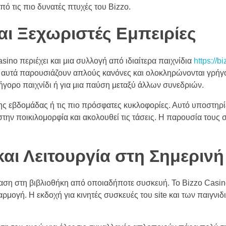
πό τις πιο δυνατές πτυχές του Bizzo.
αι Ξεχωριστές Εμπειρίες
sino περιέχει και μια συλλογή από ιδιαίτερα παιχνίδια
https://b
ίδια αυτά παρουσιάζουν απλούς κανόνες και ολοκληρώνονται γρή
γορο παιχνίδι ή για μια παύση μεταξύ άλλων συνεδριών.
της εβδομάδας ή τις πιο πρόσφατες κυκλοφορίες. Αυτό υποστηρίζε
 στην ποικιλομορφία και ακολουθεί τις τάσεις. Η παρουσία τους
αι Λειτουργία στη Σημεριν
αση στη βιβλιοθήκη από οποιαδήποτε συσκευή. Το Bizzo Casino
φαρμογή. Η εκδοχή για κινητές συσκευές του site και των παιγνι