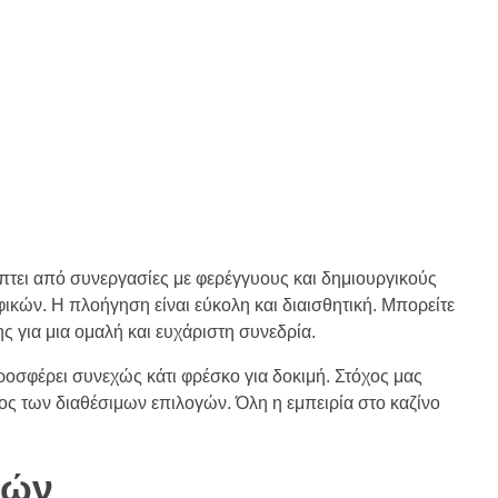
πτει από συνεργασίες με φερέγγυους και δημιουργικούς
φικών. Η πλοήγηση είναι εύκολη και διαισθητική. Μπορείτε
ς για μια ομαλή και ευχάριστη συνεδρία.
προσφέρει συνεχώς κάτι φρέσκο για δοκιμή. Στόχος μας
ς των διαθέσιμων επιλογών. Όλη η εμπειρία στο καζίνο
ιών