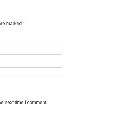
are marked *
he next time I comment.