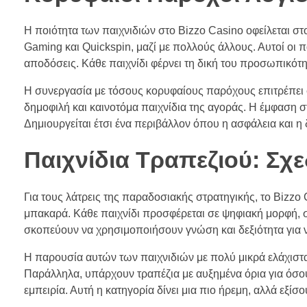
Η ποιότητα των παιχνιδιών στο Bizzo Casino οφείλεται σ
Gaming και Quickspin, μαζί με πολλούς άλλους. Αυτοί οι π
αποδόσεις. Κάθε παιχνίδι φέρνει τη δική του προσωπικότη
Η συνεργασία με τόσους κορυφαίους παρόχους επιτρέπει 
δημοφιλή και καινοτόμα παιχνίδια της αγοράς. Η έμφαση στ
Δημιουργείται έτσι ένα περιβάλλον όπου η ασφάλεια και 
Παιχνίδια Τραπεζιού: Σχε
Για τους λάτρεις της παραδοσιακής στρατηγικής, το Bizzo
μπακαρά. Κάθε παιχνίδι προσφέρεται σε ψηφιακή μορφή, σ
σκοπεύουν να χρησιμοποιήσουν γνώση και δεξιότητα για
Η παρουσία αυτών των παιχνιδιών με πολύ μικρά ελάχιστα 
Παράλληλα, υπάρχουν τραπέζια με αυξημένα όρια για όσου
εμπειρία. Αυτή η κατηγορία δίνει μια πιο ήρεμη, αλλά εξ