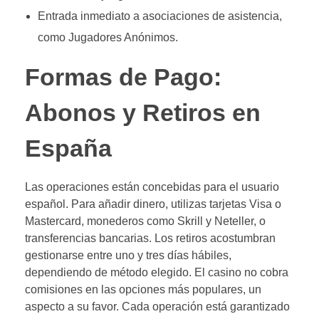
Entrada inmediato a asociaciones de asistencia,
como Jugadores Anónimos.
Formas de Pago:
Abonos y Retiros en
España
Las operaciones están concebidas para el usuario
español. Para añadir dinero, utilizas tarjetas Visa o
Mastercard, monederos como Skrill y Neteller, o
transferencias bancarias. Los retiros acostumbran
gestionarse entre uno y tres días hábiles,
dependiendo de método elegido. El casino no cobra
comisiones en las opciones más populares, un
aspecto a su favor. Cada operación está garantizado