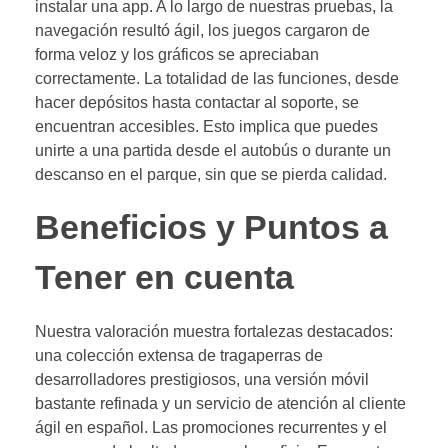
instalar una app. A lo largo de nuestras pruebas, la
navegación resultó ágil, los juegos cargaron de
forma veloz y los gráficos se apreciaban
correctamente. La totalidad de las funciones, desde
hacer depósitos hasta contactar al soporte, se
encuentran accesibles. Esto implica que puedes
unirte a una partida desde el autobús o durante un
descanso en el parque, sin que se pierda calidad.
Beneficios y Puntos a
Tener en cuenta
Nuestra valoración muestra fortalezas destacados:
una colección extensa de tragaperras de
desarrolladores prestigiosos, una versión móvil
bastante refinada y un servicio de atención al cliente
ágil en español. Las promociones recurrentes y el