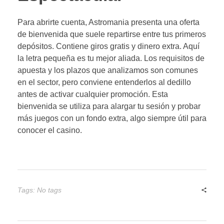
Para abrirte cuenta, Astromania presenta una oferta
de bienvenida que suele repartirse entre tus primeros
depósitos. Contiene giros gratis y dinero extra. Aquí
la letra pequeña es tu mejor aliada. Los requisitos de
apuesta y los plazos que analizamos son comunes
en el sector, pero conviene entenderlos al dedillo
antes de activar cualquier promoción. Esta
bienvenida se utiliza para alargar tu sesión y probar
más juegos con un fondo extra, algo siempre útil para
conocer el casino.
Tags: No tags