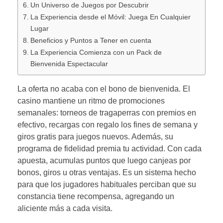
Un Universo de Juegos por Descubrir
La Experiencia desde el Móvil: Juega En Cualquier
Lugar
Beneficios y Puntos a Tener en cuenta
La Experiencia Comienza con un Pack de
Bienvenida Espectacular
La oferta no acaba con el bono de bienvenida. El
casino mantiene un ritmo de promociones
semanales: torneos de tragaperras con premios en
efectivo, recargas con regalo los fines de semana y
giros gratis para juegos nuevos. Además, su
programa de fidelidad premia tu actividad. Con cada
apuesta, acumulas puntos que luego canjeas por
bonos, giros u otras ventajas. Es un sistema hecho
para que los jugadores habituales perciban que su
constancia tiene recompensa, agregando un
aliciente más a cada visita.