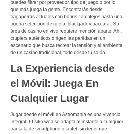
puedes filtrar por proveedor, tipo de juego o por lo
que más juega la gente. Encontrarás desde
tragaperras actuales con bonus complejos hasta una
buena selección de ruleta, blackjack y baccarat. Su
área de casino en vivo requiere mención aparte. Ahí,
crupiers auténticos dirigen las partidas en un
escenario que busca recrear la tensión y el ambiente
de un casino tradicional, todo desde tu salón.
La Experiencia desde
el Móvil: Juega En
Cualquier Lugar
Jugar desde el móvil en Astromania es una vivencia
integral. El sitio web se adapta al instante a cualquier
pantalla de smartphone o tablet, sin tener que