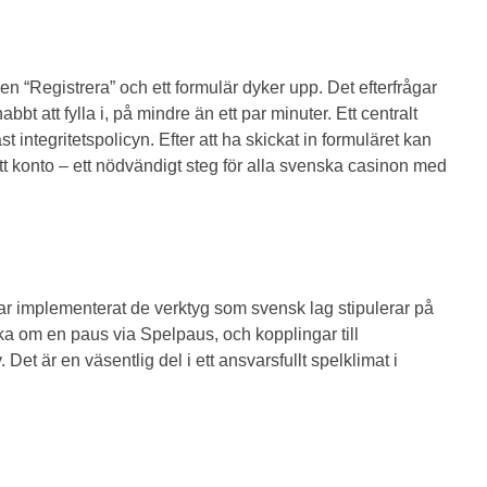
n “Registrera” och ett formulär dyker upp. Det efterfrågar
t att fylla i, på mindre än ett par minuter. Ett centralt
 integritetspolicyn. Efter att ha skickat in formuläret kan
t konto – ett nödvändigt steg för alla svenska casinon med
ar implementerat de verktyg som svensk lag stipulerar på
öka om en paus via Spelpaus, och kopplingar till
et är en väsentlig del i ett ansvarsfullt spelklimat i