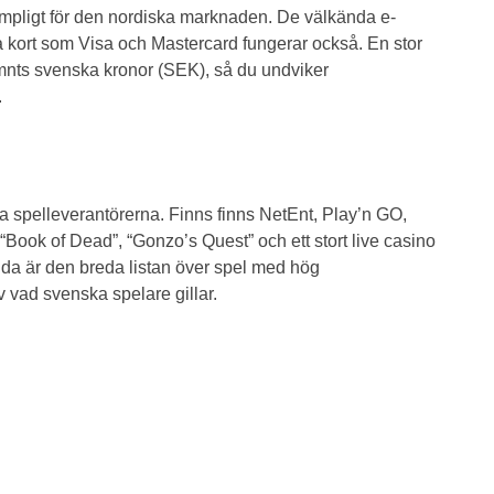
lämpligt för den nordiska marknaden. De välkända e-
iga kort som Visa och Mastercard fungerar också. En stor
ämnts svenska kronor (SEK), så du undviker
.
ta spelleverantörerna. Finns finns NetEnt, Play’n GO,
“Book of Dead”, “Gonzo’s Quest” och ett stort live casino
 sida är den breda listan över spel med hög
 vad svenska spelare gillar.