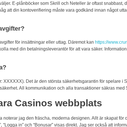
ljer. E-plånböcker som Skrill och Neteller är oftast snabbast, d
ihåg att din kontoverifiering måste vara godkänd innan något utt
avgifter?
 avgifter för insättningar eller uttag. Däremot kan
https://www.cr
elkolla med din betalningsleverantör för att vara säker. Informatio
ra?
 XXXXXX). Det är den största säkerhetsgarantin för spelare i Sve
asäkerhet. All kommunikation och alla transaktioner säkras med 
bara Casinos webbplats
noterar jag den fräscha, moderna designen. Allt är skapat för o
, “Logga in” och “Bonusar” visas direkt. Jag ser också att inform