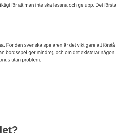
iktigt för att man inte ska lessna och ge upp. Det första
a. För den svenska spelaren är det viktigare att förstå
an bordsspel ger mindre), och om det existerar någon
 bonus utan problem:
det?