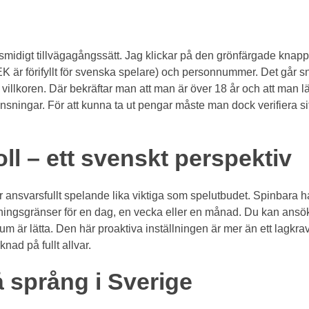
smidigt tillvägagångssätt. Jag klickar på den grönfärgade knappe
 är förifyllt för svenska spelare) och personnummer. Det går snabb
illkoren. Där bekräftar man att man är över 18 år och att man läst
ningar. För att kunna ta ut pengar måste man dock verifiera sit
ll – ett svenskt perspektiv
ansvarsfullt spelande lika viktiga som spelutbudet. Spinbara h
sättningsgränser för en dag, en vecka eller en månad. Du kan ans
r lätta. Den här proaktiva inställningen är mer än ett lagkrav. D
knad på fullt allvar.
å språng i Sverige