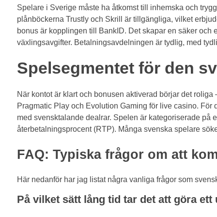
Spelare i Sverige måste ha åtkomst till inhemska och tryg
plånböckerna Trustly och Skrill är tillgängliga, vilket erbj
bonus är kopplingen till BankID. Det skapar en säker och 
växlingsavgifter. Betalningsavdelningen är tydlig, med tydl
Spelsegmentet för den s
När kontot är klart och bonusen aktiverad börjar det rolig
Pragmatic Play och Evolution Gaming för live casino. För de
med svensktalande dealrar. Spelen är kategoriserade på ett l
återbetalningsprocent (RTP). Många svenska spelare söker 
FAQ: Typiska frågor om att ko
Här nedanför har jag listat några vanliga frågor som sven
På vilket sätt lång tid tar det att göra ett