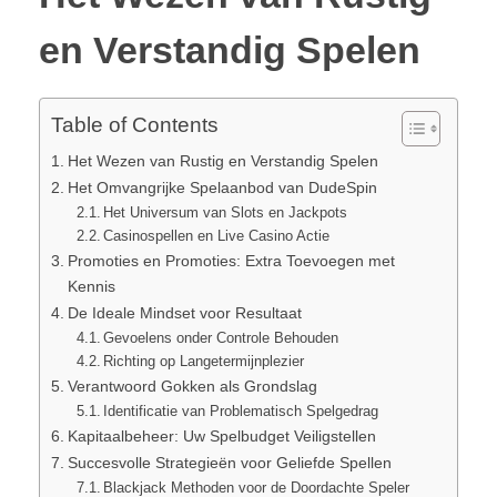
en Verstandig Spelen
Table of Contents
Het Wezen van Rustig en Verstandig Spelen
Het Omvangrijke Spelaanbod van DudeSpin
Het Universum van Slots en Jackpots
Casinospellen en Live Casino Actie
Promoties en Promoties: Extra Toevoegen met
Kennis
De Ideale Mindset voor Resultaat
Gevoelens onder Controle Behouden
Richting op Langetermijnplezier
Verantwoord Gokken als Grondslag
Identificatie van Problematisch Spelgedrag
Kapitaalbeheer: Uw Spelbudget Veiligstellen
Succesvolle Strategieën voor Geliefde Spellen
Blackjack Methoden voor de Doordachte Speler