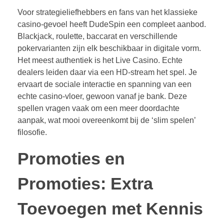
Voor strategieliefhebbers en fans van het klassieke
casino-gevoel heeft DudeSpin een compleet aanbod.
Blackjack, roulette, baccarat en verschillende
pokervarianten zijn elk beschikbaar in digitale vorm.
Het meest authentiek is het Live Casino. Echte
dealers leiden daar via een HD-stream het spel. Je
ervaart de sociale interactie en spanning van een
echte casino-vloer, gewoon vanaf je bank. Deze
spellen vragen vaak om een meer doordachte
aanpak, wat mooi overeenkomt bij de ‘slim spelen’
filosofie.
Promoties en
Promoties: Extra
Toevoegen met Kennis