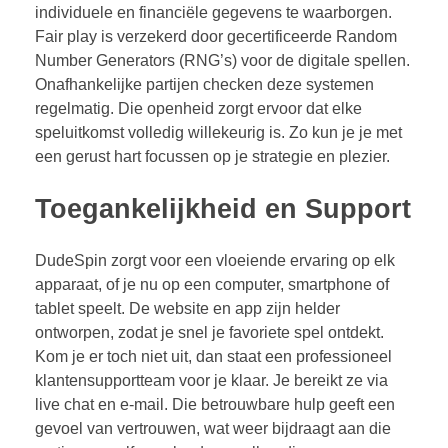
individuele en financiële gegevens te waarborgen.
Fair play is verzekerd door gecertificeerde Random
Number Generators (RNG’s) voor de digitale spellen.
Onafhankelijke partijen checken deze systemen
regelmatig. Die openheid zorgt ervoor dat elke
speluitkomst volledig willekeurig is. Zo kun je je met
een gerust hart focussen op je strategie en plezier.
Toegankelijkheid en Support
DudeSpin zorgt voor een vloeiende ervaring op elk
apparaat, of je nu op een computer, smartphone of
tablet speelt. De website en app zijn helder
ontworpen, zodat je snel je favoriete spel ontdekt.
Kom je er toch niet uit, dan staat een professioneel
klantensupportteam voor je klaar. Je bereikt ze via
live chat en e-mail. Die betrouwbare hulp geeft een
gevoel van vertrouwen, wat weer bijdraagt aan die