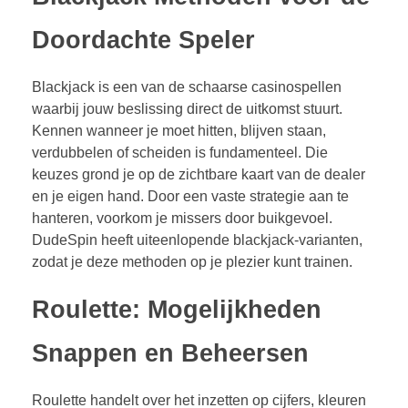
Doordachte Speler
Blackjack is een van de schaarse casinospellen
waarbij jouw beslissing direct de uitkomst stuurt.
Kennen wanneer je moet hitten, blijven staan,
verdubbelen of scheiden is fundamenteel. Die
keuzes grond je op de zichtbare kaart van de dealer
en je eigen hand. Door een vaste strategie aan te
hanteren, voorkom je missers door buikgevoel.
DudeSpin heeft uiteenlopende blackjack-varianten,
zodat je deze methoden op je plezier kunt trainen.
Roulette: Mogelijkheden
Snappen en Beheersen
Roulette handelt over het inzetten op cijfers, kleuren