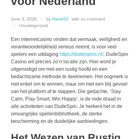
voor Nederland
June 3, 2026
by
Harsh01
with
no comment
Uncategorized
Een internetcasino vinden dat vermaak, veiligheid en
verantwoordelijkheid serieus neemt, is voor veel
spelers een uitdaging
https://dudespins.nl/
. DudeSpin
Casino wil precies zo’n locatie zijn. Hier word je
uitgenodigd om met een rustig hoofd en een
bedachtzame methode te deelnemen. Het oogmerk is
niet enkel om te winnen, maar om met een blij gevoel
van het platform af te stappen. Die gedachte, ‘Stay
Calm, Play Smart, Win Happy’, is de rode draad in
alle activiteiten van DudeSpin. Je herkent het in de
omvangrijke spellenbibliotheek, de sterke
bescherming en de duidelijke aanbiedingen.
Het Wezen van Rustig