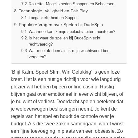
Roulette: Mogelijkheden Snappen en Beheersen
Technologie, Veiligheid en Fair Play
Toegankelijkheid en Support
Populaire Vragen over Spelen bij DudeSpin
Waarmee kan ik mijn spelactiviteiten monitoren?
Is het waar de spellen bij DudeSpin echt
rechtvaardig?
Wat moet ik doen als ik mijn wachtwoord ben
vergeten?
‘Blijf Kalm, Speel Slim, Win Gelukkig’ is geen loze
kreet. Het is een nuttige richtlijn voor wie langdurig
plezier wil hebben bij een online casino. Rustig
blijven gaat over emotioneel in evenwicht blijven, of
je nu wint of verliest. Doordacht spelen betekent dat
je weloverwogen beslissingen neemt. Je kent de
regels van het spel en houdt de controle over je
budget. Als die twee zaken samengaan, wordt winst
een fijne toevoeging in plaats van een obsessie. Zo