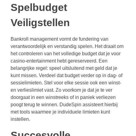
Spelbudget
Veiligstellen
Bankroll management vormt de fundering van
verantwoordelijk en verstandig spelen. Het draait om
het controleren van het volledige budget dat je voor
casino-entertainment hebt gereserveerd. Een
belangrijke regel: speel uitsluitend met geld dat je
kunt missen. Verdeel dat budget verder op in dag- of
sessielimieten. Stel voor elke sessie ook een winst-
en verlieslimiet vast. Zo voorkom je dat je te ver
doorgaat in een winstreeks of in paniek verliezen
poogt terug te winnen. DudeSpin assisteert hierbij
met tools waarmee je individuele limieten kunt
instellen.
Succesvolle