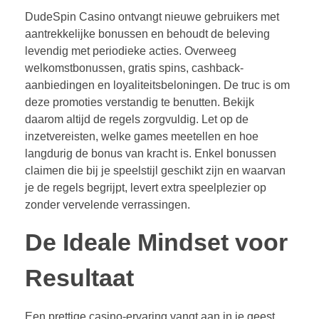
DudeSpin Casino ontvangt nieuwe gebruikers met
aantrekkelijke bonussen en behoudt de beleving
levendig met periodieke acties. Overweeg
welkomstbonussen, gratis spins, cashback-
aanbiedingen en loyaliteitsbeloningen. De truc is om
deze promoties verstandig te benutten. Bekijk
daarom altijd de regels zorgvuldig. Let op de
inzetvereisten, welke games meetellen en hoe
langdurig de bonus van kracht is. Enkel bonussen
claimen die bij je speelstijl geschikt zijn en waarvan
je de regels begrijpt, levert extra speelplezier op
zonder vervelende verrassingen.
De Ideale Mindset voor
Resultaat
Een prettige casino-ervaring vangt aan in je geest.