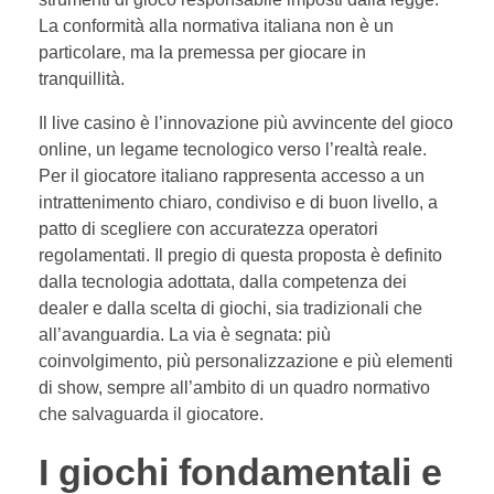
La conformità alla normativa italiana non è un
particolare, ma la premessa per giocare in
tranquillità.
Il live casino è l’innovazione più avvincente del gioco
online, un legame tecnologico verso l’realtà reale.
Per il giocatore italiano rappresenta accesso a un
intrattenimento chiaro, condiviso e di buon livello, a
patto di scegliere con accuratezza operatori
regolamentati. Il pregio di questa proposta è definito
dalla tecnologia adottata, dalla competenza dei
dealer e dalla scelta di giochi, sia tradizionali che
all’avanguardia. La via è segnata: più
coinvolgimento, più personalizzazione e più elementi
di show, sempre all’ambito di un quadro normativo
che salvaguarda il giocatore.
I giochi fondamentali e