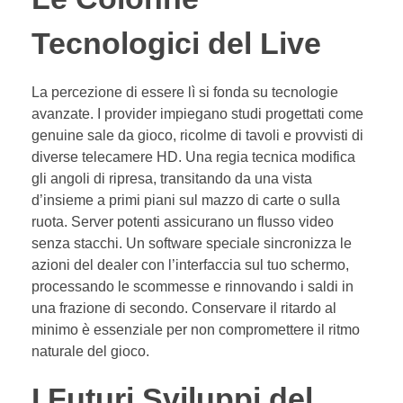
Tecnologici del Live
La percezione di essere lì si fonda su tecnologie
avanzate. I provider impiegano studi progettati come
genuine sale da gioco, ricolme di tavoli e provvisti di
diverse telecamere HD. Una regia tecnica modifica
gli angoli di ripresa, transitando da una vista
d’insieme a primi piani sul mazzo di carte o sulla
ruota. Server potenti assicurano un flusso video
senza stacchi. Un software speciale sincronizza le
azioni del dealer con l’interfaccia sul tuo schermo,
processando le scommesse e rinnovando i saldi in
una frazione di secondo. Conservare il ritardo al
minimo è essenziale per non compromettere il ritmo
naturale del gioco.
I Futuri Sviluppi del