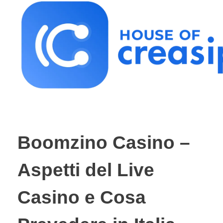
Best Influencer Marketing Agency
Boomzino Casino –
Aspetti del Live
Casino e Cosa