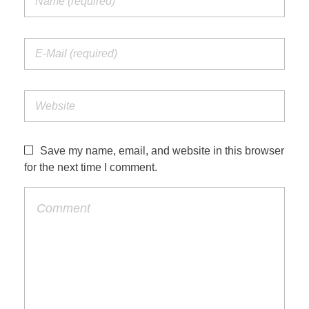
Save my name, email, and website in this browser
for the next time I comment.