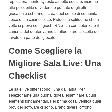
replica oralmente. Questo aspetto sociale, insieme
alla possibilità di vedere le puntate degli altri
giocatori a schermo, ricrea quel senso di comunità
tipico di un casinò fisico. Riduce la solitudine che a
volte si prova con i giochi RNG. La competenza e il
carisma del dealer vanno a influenzare la scelta del
tavolo da parte dei giocatori.
Come Scegliere la
Migliore Sala Live: Una
Checklist
Le sale live differiscono l’una dall’altra. Per
selezionarne una buona, dovrai esaminare alcuni
elementi fondamentali. Per prima cosa, verifica quali
provider software ci sono. Brand diversi offrono