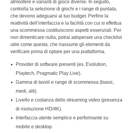
atmosfere e varianti di gioco diverse. In seguito,
controlla la selezione di giochi e i range di puntata,
che devono adeguarsi al tuo budget. Perfino la
reattività dell’interfaccia e la facilità con cui si effettua
una scommessa costituiscono aspetti essenziali. Per
non dimenticare nulla, potrai adoperare una checklist
utile come questa, che riassume gli elementi da
verificare prima di optare per una piattaforma.
Provider di software presenti (es. Evolution,
Playtech, Pragmatic Play Live).
Gamma di tavoli e range di scommessa (bassi,
medi, alti).
Livello e costanza dello streaming video (presenza
di risoluzione HD/4K).
Interfaccia utente semplice e performante su
mobile e desktop.