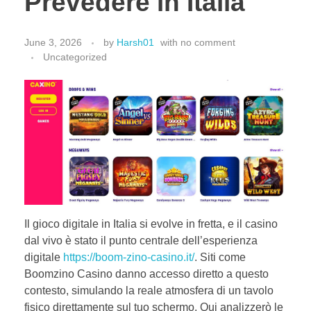
Prevedere in Italia
June 3, 2026
by
Harsh01
with
no comment
Uncategorized
Il gioco digitale in Italia si evolve in fretta, e il casino
dal vivo è stato il punto centrale dell’esperienza
digitale
https://boom-zino-casino.it/
. Siti come
Boomzino Casino danno accesso diretto a questo
contesto, simulando la reale atmosfera di un tavolo
fisico direttamente sul tuo schermo. Qui analizzerò le