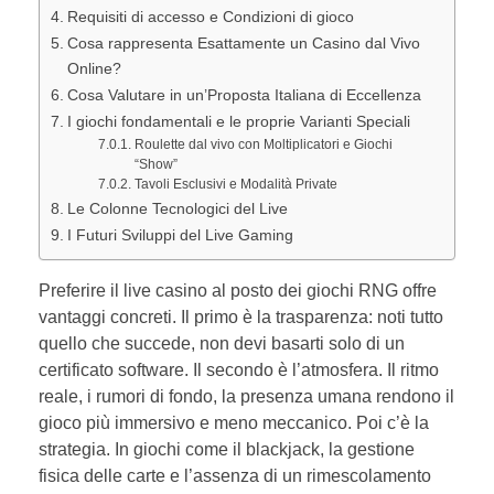
Requisiti di accesso e Condizioni di gioco
Cosa rappresenta Esattamente un Casino dal Vivo
Online?
Cosa Valutare in un’Proposta Italiana di Eccellenza
I giochi fondamentali e le proprie Varianti Speciali
Roulette dal vivo con Moltiplicatori e Giochi
“Show”
Tavoli Esclusivi e Modalità Private
Le Colonne Tecnologici del Live
I Futuri Sviluppi del Live Gaming
Preferire il live casino al posto dei giochi RNG offre
vantaggi concreti. Il primo è la trasparenza: noti tutto
quello che succede, non devi basarti solo di un
certificato software. Il secondo è l’atmosfera. Il ritmo
reale, i rumori di fondo, la presenza umana rendono il
gioco più immersivo e meno meccanico. Poi c’è la
strategia. In giochi come il blackjack, la gestione
fisica delle carte e l’assenza di un rimescolamento