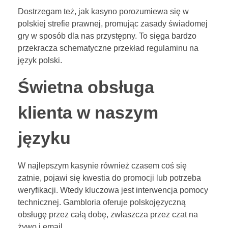
Dostrzegam też, jak kasyno porozumiewa się w
polskiej strefie prawnej, promując zasady świadomej
gry w sposób dla nas przystępny. To sięga bardzo
przekracza schematyczne przekład regulaminu na
język polski.
Świetna obsługa
klienta w naszym
języku
W najlepszym kasynie również czasem coś się
zatnie, pojawi się kwestia do promocji lub potrzeba
weryfikacji. Wtedy kluczowa jest interwencja pomocy
technicznej. Gambloria oferuje polskojęzyczną
obsługę przez całą dobę, zwłaszcza przez czat na
żywo i email.