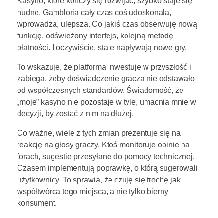
Kasyno, które kończy się rozwijać, szybko staje się
nudne. Gambloria cały czas coś udoskonala,
wprowadza, ulepsza. Co jakiś czas obserwuję nową
funkcję, odświeżony interfejs, kolejną metodę
płatności. I oczywiście, stale napływają nowe gry.
To wskazuje, że platforma inwestuje w przyszłość i
zabiega, żeby doświadczenie gracza nie odstawało
od współczesnych standardów. Świadomość, że
„moje” kasyno nie pozostaje w tyle, umacnia mnie w
decyzji, by zostać z nim na dłużej.
Co ważne, wiele z tych zmian prezentuje się na
reakcję na głosy graczy. Ktoś monitoruje opinie na
forach, sugestie przesyłane do pomocy technicznej.
Czasem implementują poprawkę, o którą sugerowali
użytkownicy. To sprawia, że czuję się trochę jak
współtwórca tego miejsca, a nie tylko bierny
konsument.