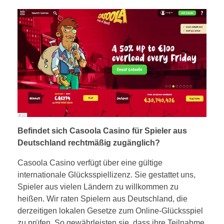
Befindet sich Casoola Casino für Spieler aus
Deutschland rechtmäßig zugänglich?
Casoola Casino verfügt über eine gültige
internationale Glücksspiellizenz. Sie gestattet uns,
Spieler aus vielen Ländern zu willkommen zu
heißen. Wir raten Spielern aus Deutschland, die
derzeitigen lokalen Gesetze zum Online-Glücksspiel
zu prüfen. So gewährleisten sie, dass ihre Teilnahme