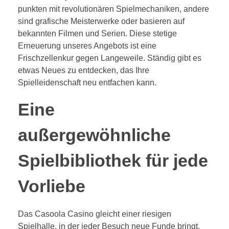
punkten mit revolutionären Spielmechaniken, andere
sind grafische Meisterwerke oder basieren auf
bekannten Filmen und Serien. Diese stetige
Erneuerung unseres Angebots ist eine
Frischzellenkur gegen Langeweile. Ständig gibt es
etwas Neues zu entdecken, das Ihre
Spielleidenschaft neu entfachen kann.
Eine
außergewöhnliche
Spielbibliothek für jede
Vorliebe
Das Casoola Casino gleicht einer riesigen
Spielhalle, in der jeder Besuch neue Funde bringt.