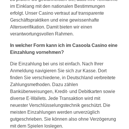
im Einklang mit den nationalen Bestimmungen
erfolgt. Unser Casino vertraut auf transparente
Geschäftspraktiken und eine gewissenhafte
Altersverifikation. Damit bieten wir einen
verantwortungsvollen Rahmen.
In welcher Form kann ich im Casoola Casino eine
Einzahlung vornehmen?
Die Einzahlung bei uns ist einfach. Nach Ihrer
Anmeldung navigieren Sie sich zur Kasse. Dort
finden Sie verschiedene, in Deutschland verbreitete
Zahlungsmethoden. Dazu zählen
Banküberweisungen, Kredit- und Debitkarten sowie
diverse E-Wallets. Jede Transaktion wird mit
neuester Verschlüsselungstechnik geschützt. Die
meisten Einzahlungen werden unverzüglich
gutgeschrieben. Sie können also ohne Verzögerung
mit dem Spielen loslegen.