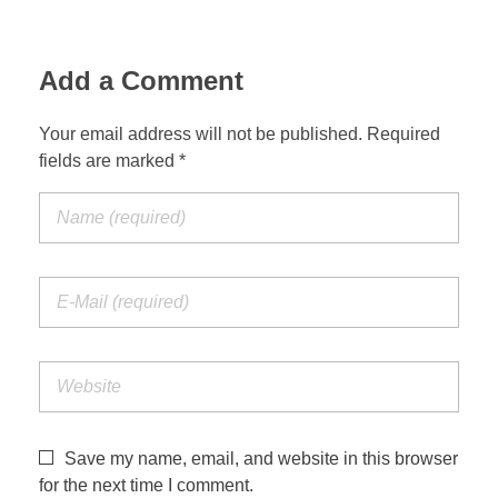
Add a Comment
Your email address will not be published. Required
fields are marked *
Save my name, email, and website in this browser
for the next time I comment.