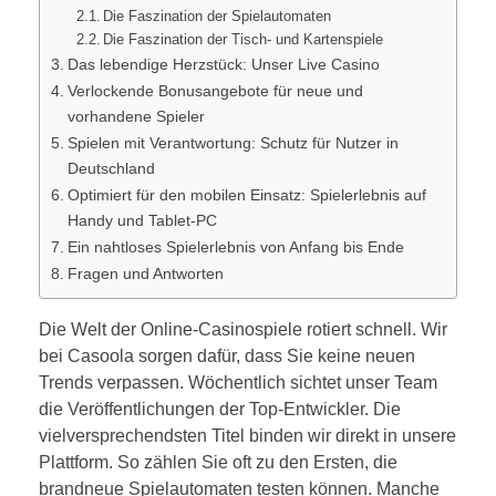
Die Faszination der Spielautomaten
Die Faszination der Tisch- und Kartenspiele
Das lebendige Herzstück: Unser Live Casino
Verlockende Bonusangebote für neue und
vorhandene Spieler
Spielen mit Verantwortung: Schutz für Nutzer in
Deutschland
Optimiert für den mobilen Einsatz: Spielerlebnis auf
Handy und Tablet-PC
Ein nahtloses Spielerlebnis von Anfang bis Ende
Fragen und Antworten
Die Welt der Online-Casinospiele rotiert schnell. Wir
bei Casoola sorgen dafür, dass Sie keine neuen
Trends verpassen. Wöchentlich sichtet unser Team
die Veröffentlichungen der Top-Entwickler. Die
vielversprechendsten Titel binden wir direkt in unsere
Plattform. So zählen Sie oft zu den Ersten, die
brandneue Spielautomaten testen können. Manche