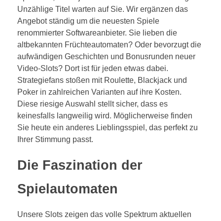
Unzählige Titel warten auf Sie. Wir ergänzen das
Angebot ständig um die neuesten Spiele
renommierter Softwareanbieter. Sie lieben die
altbekannten Früchteautomaten? Oder bevorzugt die
aufwändigen Geschichten und Bonusrunden neuer
Video-Slots? Dort ist für jeden etwas dabei.
Strategiefans stoßen mit Roulette, Blackjack und
Poker in zahlreichen Varianten auf ihre Kosten.
Diese riesige Auswahl stellt sicher, dass es
keinesfalls langweilig wird. Möglicherweise finden
Sie heute ein anderes Lieblingsspiel, das perfekt zu
Ihrer Stimmung passt.
Die Faszination der
Spielautomaten
Unsere Slots zeigen das volle Spektrum aktuellen