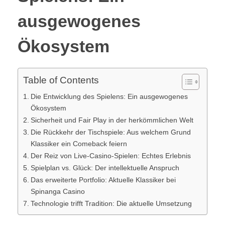
ausgewogenes
Ökosystem
Table of Contents
Die Entwicklung des Spielens: Ein ausgewogenes
Ökosystem
Sicherheit und Fair Play in der herkömmlichen Welt
Die Rückkehr der Tischspiele: Aus welchem Grund
Klassiker ein Comeback feiern
Der Reiz von Live-Casino-Spielen: Echtes Erlebnis
Spielplan vs. Glück: Der intellektuelle Anspruch
Das erweiterte Portfolio: Aktuelle Klassiker bei
Spinanga Casino
Technologie trifft Tradition: Die aktuelle Umsetzung