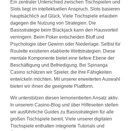
Ein zentraler Unterschied zwischen Tischspielen und
Slots liegt im intellektuellen Anspruch. Slots basieren
hauptsächlich auf Glück. Viele Tischspiele erlauben
dagegen die Nutzung von Strategien. Die
Basisstrategie beim Blackjack kann den Hausvorteil
verringern. Beim Poker entscheiden Bluff und
Psychologie über Gewinn oder Niederlage. Selbst für
Roulette existieren etablierte Wettstrategien. Diese
mentale Komponente bietet eine tiefere Ebene der
Beschäftigung und Befriedigung. Bei Spinanga
Casino schätzen wir Spieler, die ihre Fähigkeiten
entwickeln möchten. Mit unserer erweiterten Auswahl
bieten wir ihnen die geeignete Plattform.
Wir unterstützen diesen lernorientierten Ansatz aktiv.
In unserem Casino-Blog und über Hilfeseiten stellen
wir ausführliche Guides zu Basisstrategien für alle
großen Tischspiele bereit. Viele unserer digitalen
Tischspiele enthalten integrierte Tutorials und