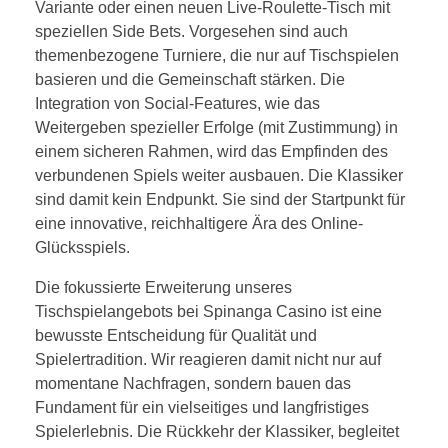
Variante oder einen neuen Live-Roulette-Tisch mit
speziellen Side Bets. Vorgesehen sind auch
themenbezogene Turniere, die nur auf Tischspielen
basieren und die Gemeinschaft stärken. Die
Integration von Social-Features, wie das
Weitergeben spezieller Erfolge (mit Zustimmung) in
einem sicheren Rahmen, wird das Empfinden des
verbundenen Spiels weiter ausbauen. Die Klassiker
sind damit kein Endpunkt. Sie sind der Startpunkt für
eine innovative, reichhaltigere Ära des Online-
Glücksspiels.
Die fokussierte Erweiterung unseres
Tischspielangebots bei Spinanga Casino ist eine
bewusste Entscheidung für Qualität und
Spielertradition. Wir reagieren damit nicht nur auf
momentane Nachfragen, sondern bauen das
Fundament für ein vielseitiges und langfristiges
Spielerlebnis. Die Rückkehr der Klassiker, begleitet