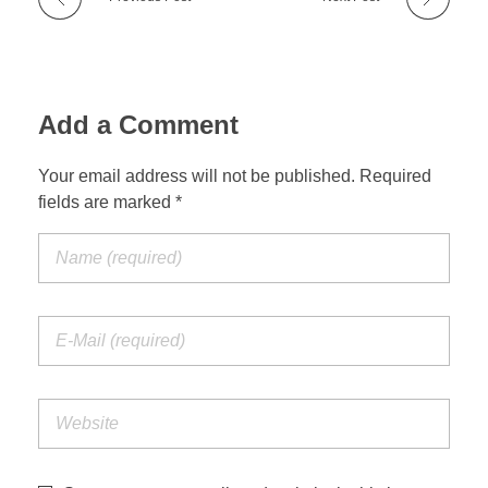
Add a Comment
Your email address will not be published. Required
fields are marked *