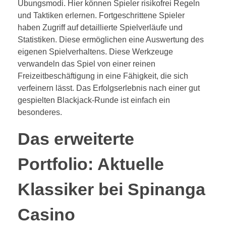
Übungsmodi. Hier können Spieler risikofrei Regeln
und Taktiken erlernen. Fortgeschrittene Spieler
haben Zugriff auf detaillierte Spielverläufe und
Statistiken. Diese ermöglichen eine Auswertung des
eigenen Spielverhaltens. Diese Werkzeuge
verwandeln das Spiel von einer reinen
Freizeitbeschäftigung in eine Fähigkeit, die sich
verfeinern lässt. Das Erfolgserlebnis nach einer gut
gespielten Blackjack-Runde ist einfach ein
besonderes.
Das erweiterte
Portfolio: Aktuelle
Klassiker bei Spinanga
Casino