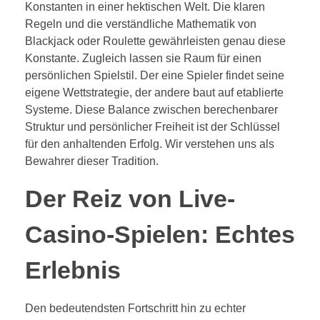
Konstanten in einer hektischen Welt. Die klaren
Regeln und die verständliche Mathematik von
Blackjack oder Roulette gewährleisten genau diese
Konstante. Zugleich lassen sie Raum für einen
persönlichen Spielstil. Der eine Spieler findet seine
eigene Wettstrategie, der andere baut auf etablierte
Systeme. Diese Balance zwischen berechenbarer
Struktur und persönlicher Freiheit ist der Schlüssel
für den anhaltenden Erfolg. Wir verstehen uns als
Bewahrer dieser Tradition.
Der Reiz von Live-
Casino-Spielen: Echtes
Erlebnis
Den bedeutendsten Fortschritt hin zu echter