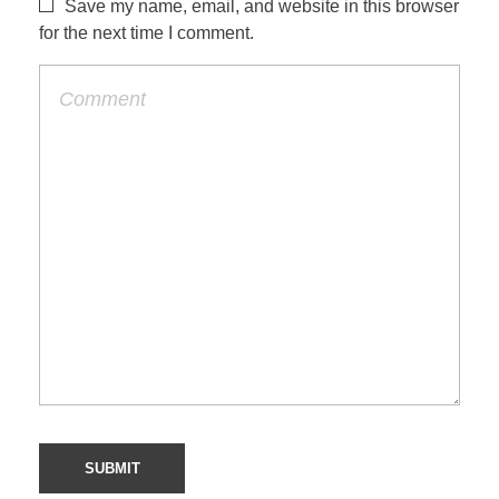
Save my name, email, and website in this browser
for the next time I comment.