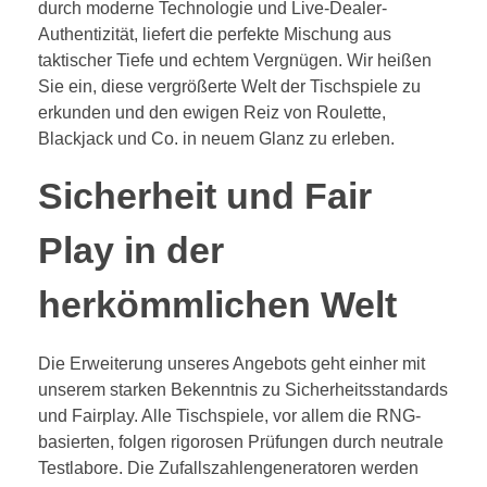
durch moderne Technologie und Live-Dealer-
Authentizität, liefert die perfekte Mischung aus
taktischer Tiefe und echtem Vergnügen. Wir heißen
Sie ein, diese vergrößerte Welt der Tischspiele zu
erkunden und den ewigen Reiz von Roulette,
Blackjack und Co. in neuem Glanz zu erleben.
Sicherheit und Fair
Play in der
herkömmlichen Welt
Die Erweiterung unseres Angebots geht einher mit
unserem starken Bekenntnis zu Sicherheitsstandards
und Fairplay. Alle Tischspiele, vor allem die RNG-
basierten, folgen rigorosen Prüfungen durch neutrale
Testlabore. Die Zufallszahlengeneratoren werden