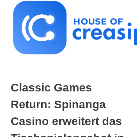
Best Influencer Marketing Agency
Classic Games
Return: Spinanga
Casino erweitert das