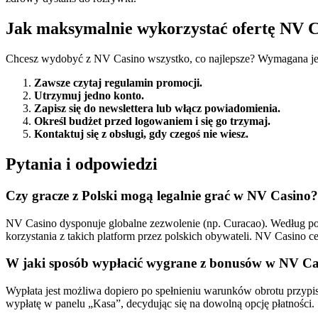
Jak maksymalnie wykorzystać ofertę NV 
Chcesz wydobyć z NV Casino wszystko, co najlepsze? Wymagana jest o
Zawsze czytaj regulamin promocji.
Utrzymuj jedno konto.
Zapisz się do newslettera lub włącz powiadomienia.
Określ budżet przed logowaniem i się go trzymaj.
Kontaktuj się z obsługi, gdy czegoś nie wiesz.
Pytania i odpowiedzi
Czy gracze z Polski mogą legalnie grać w NV Casino?
NV Casino dysponuje globalne zezwolenie (np. Curacao). Według pols
korzystania z takich platform przez polskich obywateli. NV Casino c
W jaki sposób wypłacić wygrane z bonusów w NV Ca
Wypłata jest możliwa dopiero po spełnieniu warunków obrotu przypis
wypłatę w panelu „Kasa”, decydując się na dowolną opcję płatności.