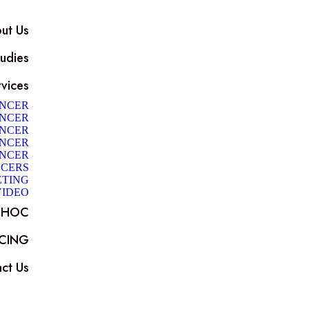
ut Us
udies
vices
ENCER
ENCER
ENCER
ENCER
ENCER
NCERS
ETING
VIDEO
@ HOC
ICING
ct Us