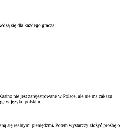
wdzą się dla każdego gracza:
sino nie jest zarejestrowane w Polsce, ale nie ma zakazu
ugę w języku polskim.
aną się realnymi pieniędzmi. Potem wystarczy złożyć prośbę o