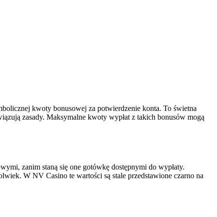
bolicznej kwoty bonusowej za potwierdzenie konta. To świetna
obowiązują zasady. Maksymalne kwoty wypłat z takich bonusów mogą
owymi, zanim staną się one gotówkę dostępnymi do wypłaty.
lwiek. W NV Casino te wartości są stale przedstawione czarno na