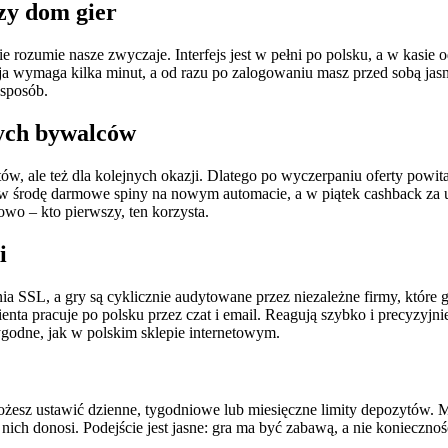
zy dom gier
nie rozumie nasze zwyczaje. Interfejs jest w pełni po polsku, a w kasi
ja wymaga kilka minut, a od razu po zalogowaniu masz przed sobą jas
 sposób.
łych bywalców
, ale też dla kolejnych okazji. Dlatego po wyczerpaniu oferty powital
w środę darmowe spiny na nowym automacie, a w piątek cashback za ubi
iowo – kto pierwszy, ten korzysta.
i
a SSL, a gry są cyklicznie audytowane przez niezależne firmy, które
nta pracuje po polsku przez czat i email. Reagują szybko i precyzyj
ygodne, jak w polskim sklepie internetowym.
żesz ustawić dzienne, tygodniowe lub miesięczne limity depozytów. Mo
nich donosi. Podejście jest jasne: gra ma być zabawą, a nie konieczno