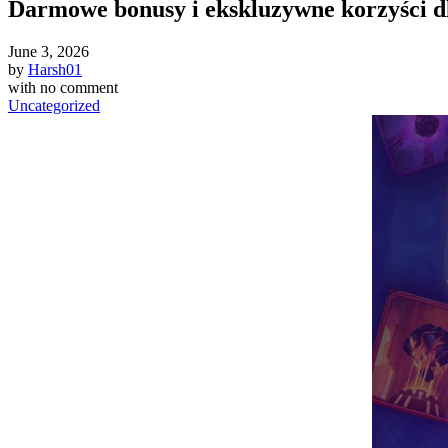
Darmowe bonusy i ekskluzywne korzyści d
June 3, 2026
by
Harsh01
with
no comment
Uncategorized