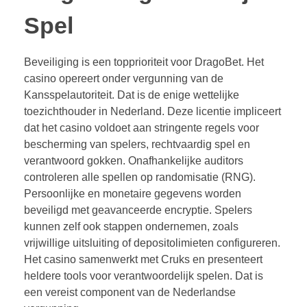
Spel
Beveiliging is een topprioriteit voor DragoBet. Het
casino opereert onder vergunning van de
Kansspelautoriteit. Dat is de enige wettelijke
toezichthouder in Nederland. Deze licentie impliceert
dat het casino voldoet aan stringente regels voor
bescherming van spelers, rechtvaardig spel en
verantwoord gokken. Onafhankelijke auditors
controleren alle spellen op randomisatie (RNG).
Persoonlijke en monetaire gegevens worden
beveiligd met geavanceerde encryptie. Spelers
kunnen zelf ook stappen ondernemen, zoals
vrijwillige uitsluiting of depositolimieten configureren.
Het casino samenwerkt met Cruks en presenteert
heldere tools voor verantwoordelijk spelen. Dat is
een vereist component van de Nederlandse