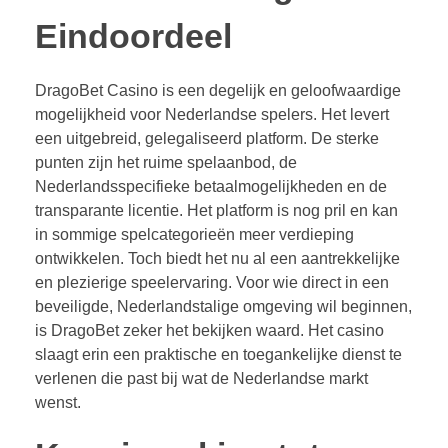
Eindoordeel
DragoBet Casino is een degelijk en geloofwaardige
mogelijkheid voor Nederlandse spelers. Het levert
een uitgebreid, gelegaliseerd platform. De sterke
punten zijn het ruime spelaanbod, de
Nederlandsspecifieke betaalmogelijkheden en de
transparante licentie. Het platform is nog pril en kan
in sommige spelcategorieën meer verdieping
ontwikkelen. Toch biedt het nu al een aantrekkelijke
en plezierige speelervaring. Voor wie direct in een
beveiligde, Nederlandstalige omgeving wil beginnen,
is DragoBet zeker het bekijken waard. Het casino
slaagt erin een praktische en toegankelijke dienst te
verlenen die past bij wat de Nederlandse markt
wenst.