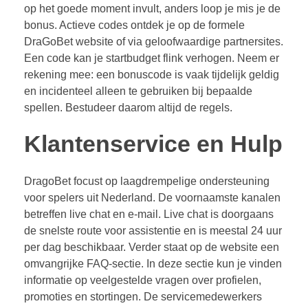
op het goede moment invult, anders loop je mis je de
bonus. Actieve codes ontdek je op de formele
DraGoBet website of via geloofwaardige partnersites.
Een code kan je startbudget flink verhogen. Neem er
rekening mee: een bonuscode is vaak tijdelijk geldig
en incidenteel alleen te gebruiken bij bepaalde
spellen. Bestudeer daarom altijd de regels.
Klantenservice en Hulp
DragoBet focust op laagdrempelige ondersteuning
voor spelers uit Nederland. De voornaamste kanalen
betreffen live chat en e-mail. Live chat is doorgaans
de snelste route voor assistentie en is meestal 24 uur
per dag beschikbaar. Verder staat op de website een
omvangrijke FAQ-sectie. In deze sectie kun je vinden
informatie op veelgestelde vragen over profielen,
promoties en stortingen. De servicemedewerkers