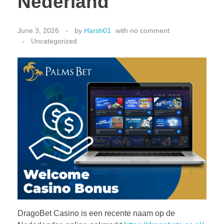
Nederland
June 3, 2026
by
Harsh01
with
no comment
Uncategorized
DragoBet Casino is een recente naam op de