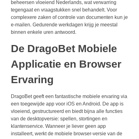
beheersen vloeiend Nederlands, wat verwarring
tegengaat en vraagstukken snel behandelt. Voor
complexere zaken of controle van documenten kun je
e-mailen. Gedurende werkdagen krijg je meestal
binnen enkele uren antwoord.
De DragoBet Mobiele
Applicatie en Browser
Ervaring
DragoBet geeft een fantastische mobiele ervaring via
een toegewijde app voor iOS en Android. De app is
vloeiend, gestructureerd en biedt bijna alle functies
van de desktopversie: spellen, stortingen en
klantenservice. Wanneer je liever geen app
installeert, werkt de mobiele browser-versie van de