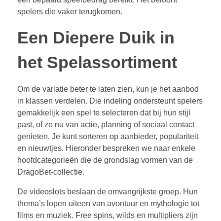
spelers die vaker terugkomen.
Een Diepere Duik in
het Spelassortiment
Om de variatie beter te laten zien, kun je het aanbod
in klassen verdelen. Die indeling ondersteunt spelers
gemakkelijk een spel te selecteren dat bij hun stijl
past, of ze nu van actie, planning of sociaal contact
genieten. Je kunt sorteren op aanbieder, populariteit
en nieuwtjes. Hieronder bespreken we naar enkele
hoofdcategorieën die de grondslag vormen van de
DragoBet-collectie.
De videoslots beslaan de omvangrijkste groep. Hun
thema’s lopen uiteen van avontuur en mythologie tot
films en muziek. Free spins, wilds en multipliers zijn