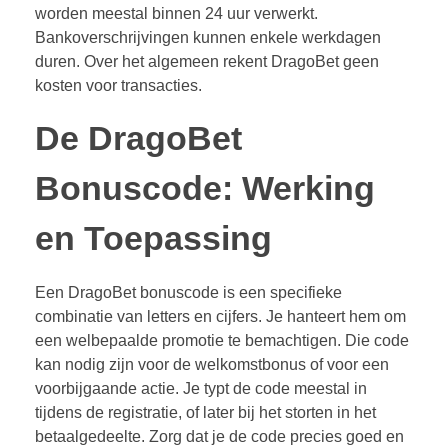
worden meestal binnen 24 uur verwerkt.
Bankoverschrijvingen kunnen enkele werkdagen
duren. Over het algemeen rekent DragoBet geen
kosten voor transacties.
De DragoBet
Bonuscode: Werking
en Toepassing
Een DragoBet bonuscode is een specifieke
combinatie van letters en cijfers. Je hanteert hem om
een welbepaalde promotie te bemachtigen. Die code
kan nodig zijn voor de welkomstbonus of voor een
voorbijgaande actie. Je typt de code meestal in
tijdens de registratie, of later bij het storten in het
betaalgedeelte. Zorg dat je de code precies goed en