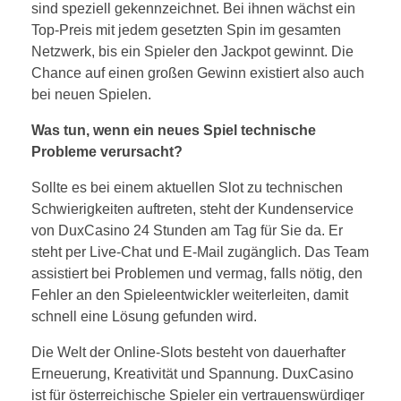
sind speziell gekennzeichnet. Bei ihnen wächst ein
Top-Preis mit jedem gesetzten Spin im gesamten
Netzwerk, bis ein Spieler den Jackpot gewinnt. Die
Chance auf einen großen Gewinn existiert also auch
bei neuen Spielen.
Was tun, wenn ein neues Spiel technische
Probleme verursacht?
Sollte es bei einem aktuellen Slot zu technischen
Schwierigkeiten auftreten, steht der Kundenservice
von DuxCasino 24 Stunden am Tag für Sie da. Er
steht per Live-Chat und E-Mail zugänglich. Das Team
assistiert bei Problemen und vermag, falls nötig, den
Fehler an den Spieleentwickler weiterleiten, damit
schnell eine Lösung gefunden wird.
Die Welt der Online-Slots besteht von dauerhafter
Erneuerung, Kreativität und Spannung. DuxCasino
ist für österreichische Spieler ein vertrauenswürdiger