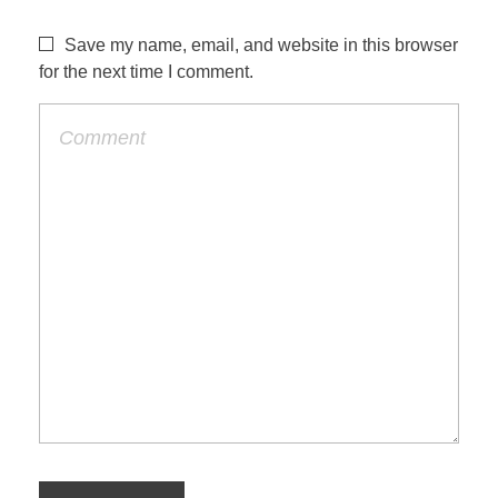
Save my name, email, and website in this browser
for the next time I comment.