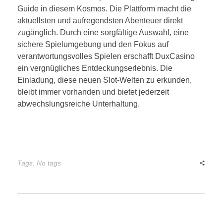
Guide in diesem Kosmos. Die Plattform macht die
aktuellsten und aufregendsten Abenteuer direkt
zugänglich. Durch eine sorgfältige Auswahl, eine
sichere Spielumgebung und den Fokus auf
verantwortungsvolles Spielen erschafft DuxCasino
ein vergnügliches Entdeckungserlebnis. Die
Einladung, diese neuen Slot-Welten zu erkunden,
bleibt immer vorhanden und bietet jederzeit
abwechslungsreiche Unterhaltung.
Tags: No tags