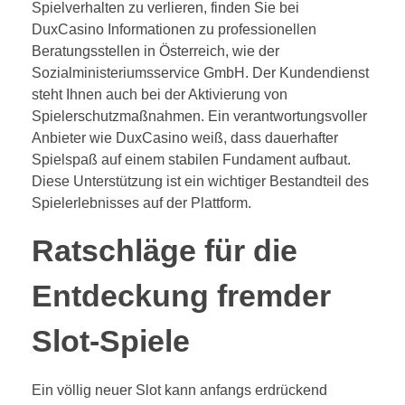
Spielverhalten zu verlieren, finden Sie bei
DuxCasino Informationen zu professionellen
Beratungsstellen in Österreich, wie der
Sozialministeriumsservice GmbH. Der Kundendienst
steht Ihnen auch bei der Aktivierung von
Spielerschutzmaßnahmen. Ein verantwortungsvoller
Anbieter wie DuxCasino weiß, dass dauerhafter
Spielspaß auf einem stabilen Fundament aufbaut.
Diese Unterstützung ist ein wichtiger Bestandteil des
Spielerlebnisses auf der Plattform.
Ratschläge für die
Entdeckung fremder
Slot-Spiele
Ein völlig neuer Slot kann anfangs erdrückend