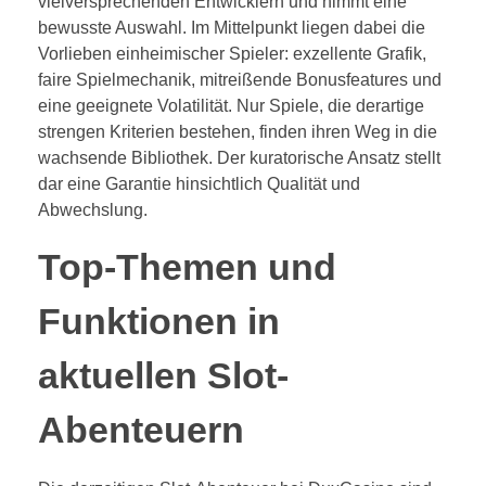
vielversprechenden Entwicklern und nimmt eine
bewusste Auswahl. Im Mittelpunkt liegen dabei die
Vorlieben einheimischer Spieler: exzellente Grafik,
faire Spielmechanik, mitreißende Bonusfeatures und
eine geeignete Volatilität. Nur Spiele, die derartige
strengen Kriterien bestehen, finden ihren Weg in die
wachsende Bibliothek. Der kuratorische Ansatz stellt
dar eine Garantie hinsichtlich Qualität und
Abwechslung.
Top-Themen und
Funktionen in
aktuellen Slot-
Abenteuern