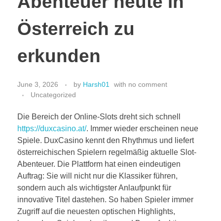
Abenteuer heute in
Österreich zu
erkunden
June 3, 2026
by
Harsh01
with
no comment
Uncategorized
Die Bereich der Online-Slots dreht sich schnell
https://duxcasino.at/
. Immer wieder erscheinen neue
Spiele. DuxCasino kennt den Rhythmus und liefert
österreichischen Spielern regelmäßig aktuelle Slot-
Abenteuer. Die Plattform hat einen eindeutigen
Auftrag: Sie will nicht nur die Klassiker führen,
sondern auch als wichtigster Anlaufpunkt für
innovative Titel dastehen. So haben Spieler immer
Zugriff auf die neuesten optischen Highlights,