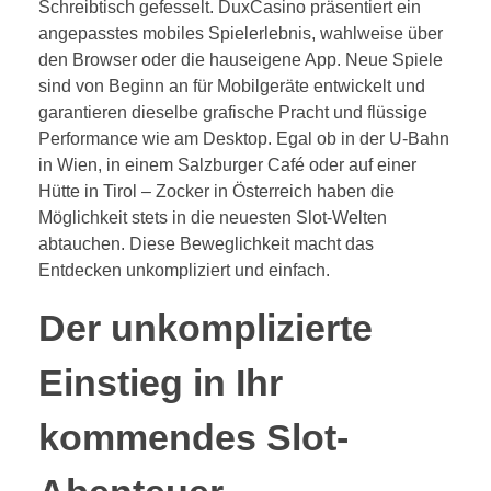
Schreibtisch gefesselt. DuxCasino präsentiert ein
angepasstes mobiles Spielerlebnis, wahlweise über
den Browser oder die hauseigene App. Neue Spiele
sind von Beginn an für Mobilgeräte entwickelt und
garantieren dieselbe grafische Pracht und flüssige
Performance wie am Desktop. Egal ob in der U-Bahn
in Wien, in einem Salzburger Café oder auf einer
Hütte in Tirol – Zocker in Österreich haben die
Möglichkeit stets in die neuesten Slot-Welten
abtauchen. Diese Beweglichkeit macht das
Entdecken unkompliziert und einfach.
Der unkomplizierte
Einstieg in Ihr
kommendes Slot-