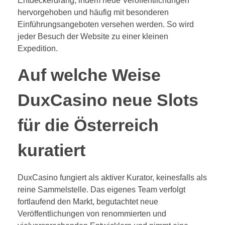
Entdeckerdrang, indem neue Veröffentlichungen
hervorgehoben und häufig mit besonderen
Einführungsangeboten versehen werden. So wird
jeder Besuch der Website zu einer kleinen
Expedition.
Auf welche Weise
DuxCasino neue Slots
für die Österreich
kuratiert
DuxCasino fungiert als aktiver Kurator, keinesfalls als
reine Sammelstelle. Das eigenes Team verfolgt
fortlaufend den Markt, begutachtet neue
Veröffentlichungen von renommierten und