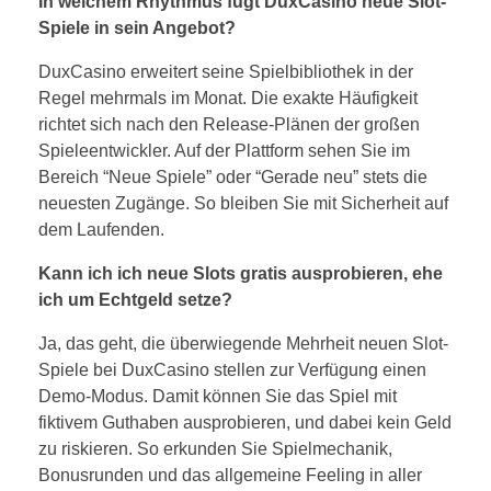
In welchem Rhythmus fügt DuxCasino neue Slot-
Spiele in sein Angebot?
DuxCasino erweitert seine Spielbibliothek in der
Regel mehrmals im Monat. Die exakte Häufigkeit
richtet sich nach den Release-Plänen der großen
Spieleentwickler. Auf der Plattform sehen Sie im
Bereich “Neue Spiele” oder “Gerade neu” stets die
neuesten Zugänge. So bleiben Sie mit Sicherheit auf
dem Laufenden.
Kann ich ich neue Slots gratis ausprobieren, ehe
ich um Echtgeld setze?
Ja, das geht, die überwiegende Mehrheit neuen Slot-
Spiele bei DuxCasino stellen zur Verfügung einen
Demo-Modus. Damit können Sie das Spiel mit
fiktivem Guthaben ausprobieren, und dabei kein Geld
zu riskieren. So erkunden Sie Spielmechanik,
Bonusrunden und das allgemeine Feeling in aller