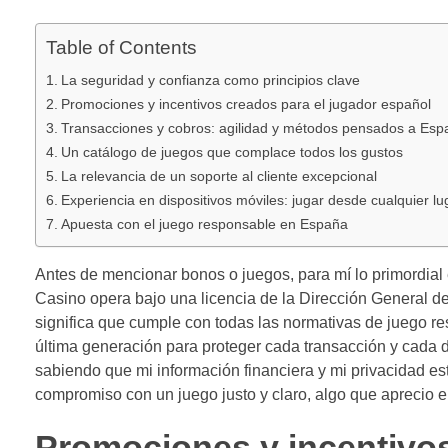
Table of Contents
La seguridad y confianza como principios clave
Promociones y incentivos creados para el jugador español
Transacciones y cobros: agilidad y métodos pensados a Esp
Un catálogo de juegos que complace todos los gustos
La relevancia de un soporte al cliente excepcional
Experiencia en dispositivos móviles: jugar desde cualquier l
Apuesta con el juego responsable en España
Antes de mencionar bonos o juegos, para mí lo primordial 
Casino opera bajo una licencia de la Dirección General d
significa que cumple con todas las normativas de juego re
última generación para proteger cada transacción y cada 
sabiendo que mi información financiera y mi privacidad es
compromiso con un juego justo y claro, algo que aprecio 
Promociones y incentivos