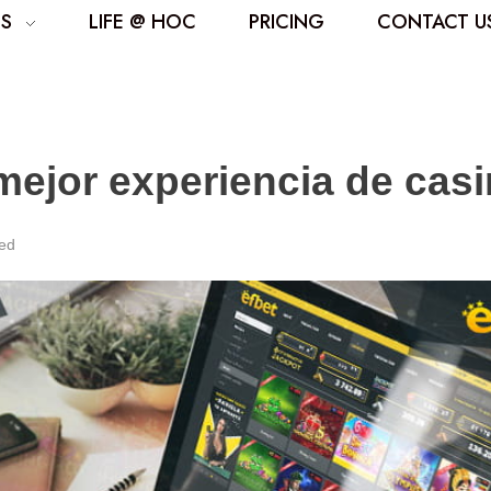
ES
LIFE @ HOC
PRICING
CONTACT U
 mejor experiencia de cas
ed