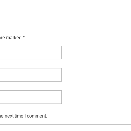
are marked *
he next time I comment.