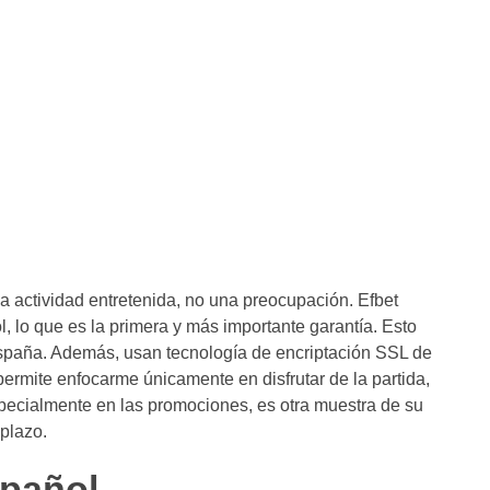
a actividad entretenida, no una preocupación. Efbet
 lo que es la primera y más importante garantía. Esto
 España. Además, usan tecnología de encriptación SSL de
ermite enfocarme únicamente en disfrutar de la partida,
specialmente en las promociones, es otra muestra de su
plazo.
spañol