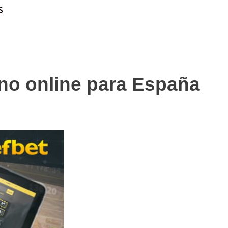
S
ino online para España