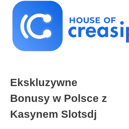
Best Influencer Marketing Agency
Ekskluzywne
Bonusy w Polsce z
Kasynem Slotsdj