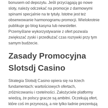
bonusem od depozytu. Jeśli przyciągają go nowe
sloty, należy odczekać na promocje z darmowymi
spinami specjalnie na te tytuły. Istotne jest też
obserwowanie harmonogramu promocji. Wielokrotnie
publikuje go blog kasyna lub newsletter.
Przemyślane wykorzystywanie z ofert pozwala
zwiększać zyski i przedłużać czas rozrywki przy tym
samym budżecie.
Zasady Promocyjna
Slotsdj Casino
Strategia Slotsdj Casino opiera się na trzech
fundamentach: wartościowych ofertach,
zróżnicowaniu i rzetelności. Założyciele platformy
wiedzą, że polscy gracze są ambitni. Oczekują ofert,
które coś im przynoszą, a nie tylko ładnie prezentują