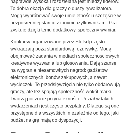
naprawdę wysoka i rozdzielana jest między liderów.
To dobra okazja dla graczy o duszy rywalizatora.
Mogą wypróbować swoje umiejętności i szczęście w
bezpośredniej starciu z innymi użytkownikami. Gra
zyskuje dzięki temu dodatkowy, społeczny wymiar.
Konkursy organizowane przez Slotsdj często
wykraczają poza standardową rozgrywkę. Mogą
obejmować zadania w mediach społecznościowych,
kreatywne wyzwania lub głosowania. Dają szansę
na wygranie niesamowitych nagród: gadżetów
elektronicznych, bonów zakupowych, a nawet
wycieczek. Te przedsięwzięcia nie tylko obdarowują
graczy, ale też spajają społeczność wokół marki.
Tworzą poczucie przynależności. Udział w takich
wydarzeniach jest często bezpłatny. Dlatego są one
przystępne dla wszystkich, niezależnie od tego, jaki
budżet na grę mają do dyspozycji.