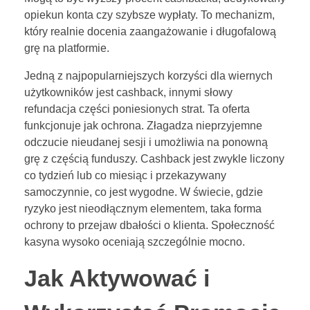
opiekun konta czy szybsze wypłaty. To mechanizm,
który realnie docenia zaangażowanie i długofalową
grę na platformie.
Jedną z najpopularniejszych korzyści dla wiernych
użytkowników jest cashback, innymi słowy
refundacja części poniesionych strat. Ta oferta
funkcjonuje jak ochrona. Złagadza nieprzyjemne
odczucie nieudanej sesji i umożliwia na ponowną
grę z częścią funduszy. Cashback jest zwykle liczony
co tydzień lub co miesiąc i przekazywany
samoczynnie, co jest wygodne. W świecie, gdzie
ryzyko jest nieodłącznym elementem, taka forma
ochrony to przejaw dbałości o klienta. Społeczność
kasyna wysoko oceniają szczególnie mocno.
Jak Aktywować i