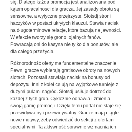
się. Dlatego każda promocja jest analizowana pod
kątem opłacalności dla gracza. Jej zasady obrotu są
sensowne, a wytyczne przejrzyste. Slotsdj stroni
haczyków w postaci ukrytych klauzul. Stawia nacisk
na długoterminowe relacje, które bazują na jawności.
W efekcie tworzy się grono lojalnych fanów.
Powracają oni do kasyna nie tylko dla bonusów, ale
dla całego przeżycia.
Różnorodność oferty ma fundamentalne znaczenie.
Pewni gracze wybierają gratisowe obroty na nowych
slotach. Pozostali stawiają nacisk na bonusy od
depozytu. Inni z kolei celują na wyjątkowe turnieje z
dużymi pulami nagród. Slotsdj usiłuje dotrzeć do
każdej z tych grup. Cyklcznie odnawia i zmienia
swoją gamę promocji. Dzięki temu portal nie staje się
przewidywalny i przewidywalny. Gracze mają ciągle
nowe motywy, żeby odwiedzić do sekcji z ofertami
specjalnymi. Ta aktywność sprawnie wzmacnia ich