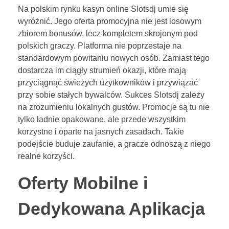
Na polskim rynku kasyn online Slotsdj umie się
wyróżnić. Jego oferta promocyjna nie jest losowym
zbiorem bonusów, lecz kompletem skrojonym pod
polskich graczy. Platforma nie poprzestaje na
standardowym powitaniu nowych osób. Zamiast tego
dostarcza im ciągły strumień okazji, które mają
przyciągnąć świeżych użytkowników i przywiązać
przy sobie stałych bywalców. Sukces Slotsdj zależy
na zrozumieniu lokalnych gustów. Promocje są tu nie
tylko ładnie opakowane, ale przede wszystkim
korzystne i oparte na jasnych zasadach. Takie
podejście buduje zaufanie, a gracze odnoszą z niego
realne korzyści.
Oferty Mobilne i
Dedykowana Aplikacja