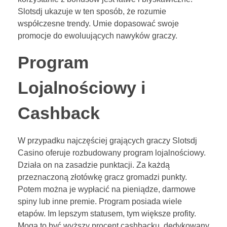
Slotsdj ukazuje w ten sposób, że rozumie
współczesne trendy. Umie dopasować swoje
promocje do ewoluujących nawyków graczy.
Program
Lojalnościowy i
Cashback
W przypadku najczęściej grających graczy Slotsdj
Casino oferuje rozbudowany program lojalnościowy.
Działa on na zasadzie punktacji. Za każdą
przeznaczoną złotówkę gracz gromadzi punkty.
Potem można je wypłacić na pieniądze, darmowe
spiny lub inne premie. Program posiada wiele
etapów. Im lepszym statusem, tym większe profity.
Mogą to być wyższy procent cashbacku, dedykowany