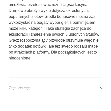
umożliwia przetestować różne części kasyna.
Darmowe obroty zwykle dotyczą określonych,
popularnych slotów. Środki bonusowe można zaś
wykorzystać na bogaty wybór gier, z pominięciem
może kilku kategorii. Taka strategia zachęca do
eksploracji i znalezienia swoich ulubionych tytułów.
Gracz rozpoczynający przygodę otrzymuje więc nie
tylko dodatek gotówki, ale też swego rodzaju mapę
po atrakcjach platformy. Dla początkujących jest to
nieocenione.
Tags: No tags