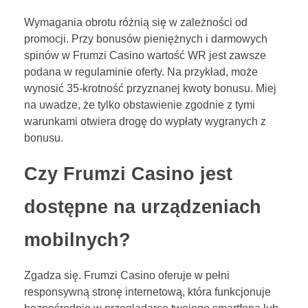
Wymagania obrotu różnią się w zależności od
promocji. Przy bonusów pieniężnych i darmowych
spinów w Frumzi Casino wartość WR jest zawsze
podana w regulaminie oferty. Na przykład, może
wynosić 35-krotność przyznanej kwoty bonusu. Miej
na uwadze, że tylko obstawienie zgodnie z tymi
warunkami otwiera drogę do wypłaty wygranych z
bonusu.
Czy Frumzi Casino jest
dostępne na urządzeniach
mobilnych?
Zgadza się. Frumzi Casino oferuje w pełni
responsywną stronę internetową, która funkcjonuje