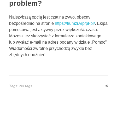
problem?
Najszybszą opcją jest czat na żywo, obecny
bezpośrednio na stronie
https://frumzi.vip/pl-pl/
. Ekipa
pomocowa jest aktywny przez większość czasu.
Możesz też skorzystać z formularza kontaktowego
lub wysłać e-mail na adres podany w dziale „Pomoc”.
Wiadomości zwrotne przychodzą zwykle bez
zbędnych opóźnień.
Tags: No tags