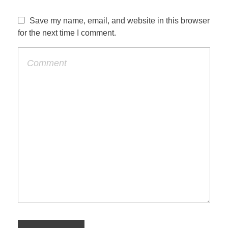
Save my name, email, and website in this browser
for the next time I comment.