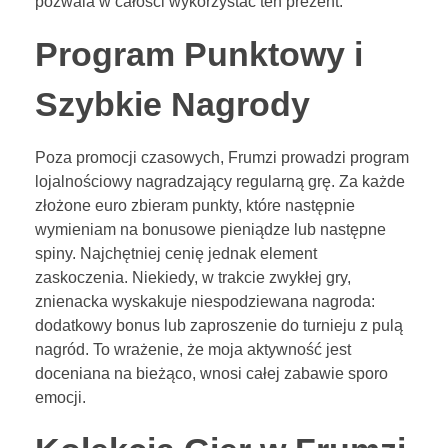
pozwala w całości wykorzystać ten prezent.
Program Punktowy i
Szybkie Nagrody
Poza promocji czasowych, Frumzi prowadzi program
lojalnościowy nagradzający regularną grę. Za każde
złożone euro zbieram punkty, które następnie
wymieniam na bonusowe pieniądze lub następne
spiny. Najchętniej cenię jednak element
zaskoczenia. Niekiedy, w trakcie zwykłej gry,
znienacka wyskakuje niespodziewana nagroda:
dodatkowy bonus lub zaproszenie do turnieju z pulą
nagród. To wrażenie, że moja aktywność jest
doceniana na bieżąco, wnosi całej zabawie sporo
emocji.