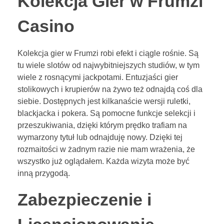
Kolekcja Gier w Frumzi
Casino
Kolekcja gier w Frumzi robi efekt i ciągle rośnie. Są
tu wiele slotów od najwybitniejszych studiów, w tym
wiele z rosnącymi jackpotami. Entuzjaści gier
stolikowych i krupierów na żywo też odnajdą coś dla
siebie. Dostępnych jest kilkanaście wersji ruletki,
blackjacka i pokera. Są pomocne funkcje selekcji i
przeszukiwania, dzięki którym prędko trafiam na
wymarzony tytuł lub odnajduję nowy. Dzięki tej
rozmaitości w żadnym razie nie mam wrażenia, że
wszystko już oglądałem. Każda wizyta może być
inną przygodą.
Zabezpieczenie i