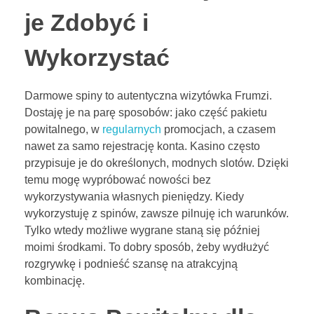
je Zdobyć i
Wykorzystać
Darmowe spiny to autentyczna wizytówka Frumzi.
Dostaję je na parę sposobów: jako część pakietu
powitalnego, w
regularnych
promocjach, a czasem
nawet za samo rejestrację konta. Kasino często
przypisuje je do określonych, modnych slotów. Dzięki
temu mogę wypróbować nowości bez
wykorzystywania własnych pieniędzy. Kiedy
wykorzystuję z spinów, zawsze pilnuję ich warunków.
Tylko wtedy możliwe wygrane staną się później
moimi środkami. To dobry sposób, żeby wydłużyć
rozgrywkę i podnieść szansę na atrakcyjną
kombinację.