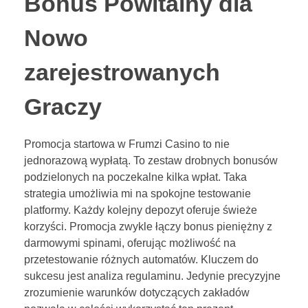
Bonus Powitalny dla
Nowo
zarejestrowanych
Graczy
Promocja startowa w Frumzi Casino to nie
jednorazową wypłatą. To zestaw drobnych bonusów
podzielonych na poczekalne kilka wpłat. Taka
strategia umożliwia mi na spokojne testowanie
platformy. Każdy kolejny depozyt oferuje świeże
korzyści. Promocja zwykle łączy bonus pieniężny z
darmowymi spinami, oferując możliwość na
przetestowanie różnych automatów. Kluczem do
sukcesu jest analiza regulaminu. Jedynie precyzyjne
zrozumienie warunków dotyczących zakładów