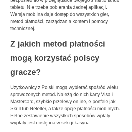
bezpośrednio w przeglądarce twojego smartfona lub
tabletu. Nie trzeba pobierania żadnej aplikacji.
Wersja mobilna daje dostęp do wszystkich gier,
metod płatności, zarządzania kontem i pomocy
technicznej.
Z jakich metod płatności
mogą korzystać polscy
gracze?
Użytkownicy z Polski mogą wybierać spośród wielu
sprawdzonych metod. Należą do nich karty Visa i
Mastercard, szybkie przelewy online, e-portfele jak
Skrill lub Neteller, a także opcje płatności mobilnych.
Pełne zestawienie wszystkich sposobów wpłaty i
wypłaty jest dostępna w sekcji kasyna.