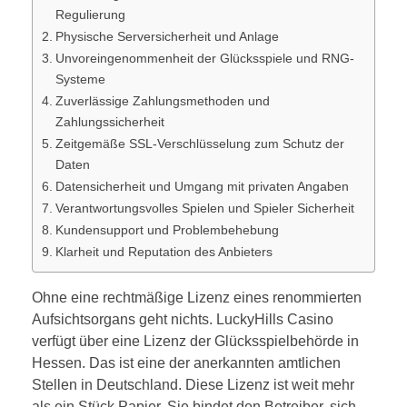
Regulierung
Physische Serversicherheit und Anlage
Unvoreingenommenheit der Glücksspiele und RNG-
Systeme
Zuverlässige Zahlungsmethoden und
Zahlungssicherheit
Zeitgemäße SSL-Verschlüsselung zum Schutz der
Daten
Datensicherheit und Umgang mit privaten Angaben
Verantwortungsvolles Spielen und Spieler Sicherheit
Kundensupport und Problembehebung
Klarheit und Reputation des Anbieters
Ohne eine rechtmäßige Lizenz eines renommierten
Aufsichtsorgans geht nichts. LuckyHills Casino
verfügt über eine Lizenz der Glücksspielbehörde in
Hessen. Das ist eine der anerkannten amtlichen
Stellen in Deutschland. Diese Lizenz ist weit mehr
als ein Stück Papier. Sie bindet den Betreiber, sich