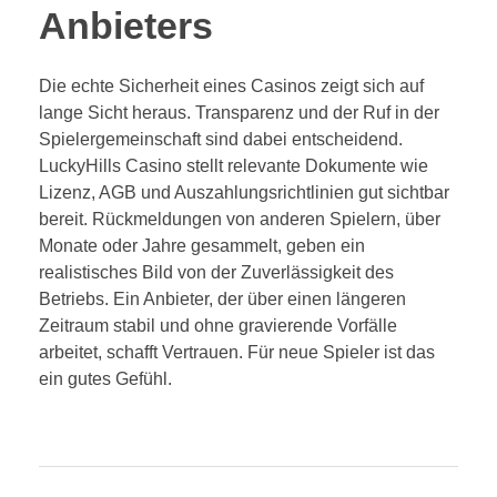
Anbieters
Die echte Sicherheit eines Casinos zeigt sich auf
lange Sicht heraus. Transparenz und der Ruf in der
Spielergemeinschaft sind dabei entscheidend.
LuckyHills Casino stellt relevante Dokumente wie
Lizenz, AGB und Auszahlungsrichtlinien gut sichtbar
bereit. Rückmeldungen von anderen Spielern, über
Monate oder Jahre gesammelt, geben ein
realistisches Bild von der Zuverlässigkeit des
Betriebs. Ein Anbieter, der über einen längeren
Zeitraum stabil und ohne gravierende Vorfälle
arbeitet, schafft Vertrauen. Für neue Spieler ist das
ein gutes Gefühl.