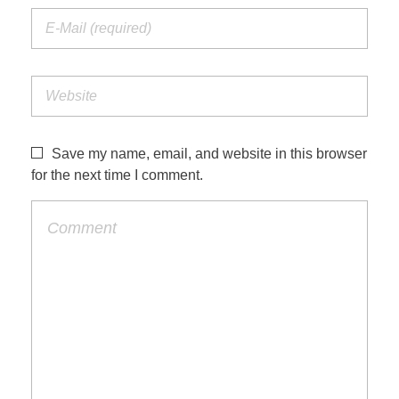
Save my name, email, and website in this browser
for the next time I comment.