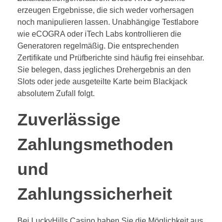
erzeugen Ergebnisse, die sich weder vorhersagen
noch manipulieren lassen. Unabhängige Testlabore
wie eCOGRA oder iTech Labs kontrollieren die
Generatoren regelmäßig. Die entsprechenden
Zertifikate und Prüfberichte sind häufig frei einsehbar.
Sie belegen, dass jegliches Drehergebnis an den
Slots oder jede ausgeteilte Karte beim Blackjack
absolutem Zufall folgt.
Zuverlässige
Zahlungsmethoden
und
Zahlungssicherheit
Bei LuckyHills Casino haben Sie die Möglichkeit aus