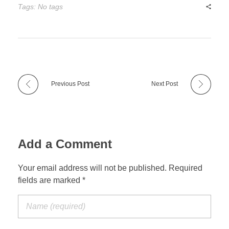
Tags: No tags
Previous Post
Next Post
Add a Comment
Your email address will not be published. Required
fields are marked *