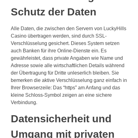
Schutz der Daten
Alle Daten, die zwischen den Servern von LuckyHills
Casino übertragen werden, sind durch SSL-
Verschlüsselung gesichert. Dieses System setzen
auch Banken für ihre Online-Dienste ein. Es
gewährleistet, dass private Angaben wie Name und
Adresse sowie alle wirtschaftlichen Details während
der Übertragung für Dritte unleserlich bleiben. Sie
bemerken die aktive Verschlüsselung ganz einfach in
Ihrer Browserzeile: Das “https” am Anfang und das
kleine Schloss-Symbol zeigen an eine sichere
Verbindung.
Datensicherheit und
Umgang mit privaten