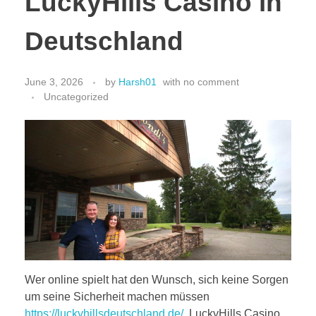
LuckyHills Casino in
Deutschland
June 3, 2026
by
Harsh01
with
no comment
Uncategorized
Wer online spielt hat den Wunsch, sich keine Sorgen
um seine Sicherheit machen müssen
https://luckyhillsdeutschland.de/
. LuckyHills Casino