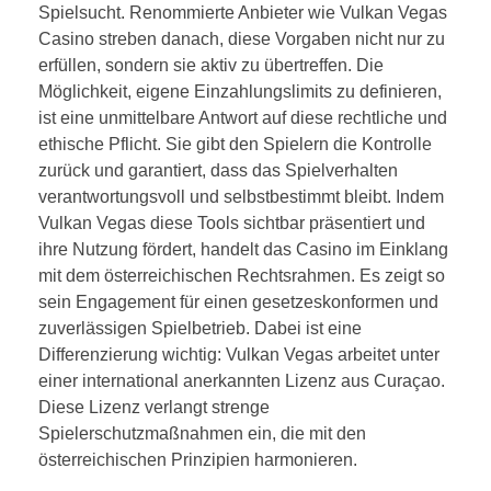
Spielsucht. Renommierte Anbieter wie Vulkan Vegas
Casino streben danach, diese Vorgaben nicht nur zu
erfüllen, sondern sie aktiv zu übertreffen. Die
Möglichkeit, eigene Einzahlungslimits zu definieren,
ist eine unmittelbare Antwort auf diese rechtliche und
ethische Pflicht. Sie gibt den Spielern die Kontrolle
zurück und garantiert, dass das Spielverhalten
verantwortungsvoll und selbstbestimmt bleibt. Indem
Vulkan Vegas diese Tools sichtbar präsentiert und
ihre Nutzung fördert, handelt das Casino im Einklang
mit dem österreichischen Rechtsrahmen. Es zeigt so
sein Engagement für einen gesetzeskonformen und
zuverlässigen Spielbetrieb. Dabei ist eine
Differenzierung wichtig: Vulkan Vegas arbeitet unter
einer international anerkannten Lizenz aus Curaçao.
Diese Lizenz verlangt strenge
Spielerschutzmaßnahmen ein, die mit den
österreichischen Prinzipien harmonieren.