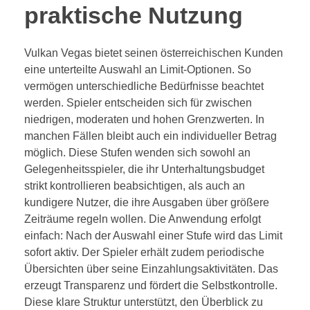
praktische Nutzung
Vulkan Vegas bietet seinen österreichischen Kunden
eine unterteilte Auswahl an Limit-Optionen. So
vermögen unterschiedliche Bedürfnisse beachtet
werden. Spieler entscheiden sich für zwischen
niedrigen, moderaten und hohen Grenzwerten. In
manchen Fällen bleibt auch ein individueller Betrag
möglich. Diese Stufen wenden sich sowohl an
Gelegenheitsspieler, die ihr Unterhaltungsbudget
strikt kontrollieren beabsichtigen, als auch an
kundigere Nutzer, die ihre Ausgaben über größere
Zeiträume regeln wollen. Die Anwendung erfolgt
einfach: Nach der Auswahl einer Stufe wird das Limit
sofort aktiv. Der Spieler erhält zudem periodische
Übersichten über seine Einzahlungsaktivitäten. Das
erzeugt Transparenz und fördert die Selbstkontrolle.
Diese klare Struktur unterstützt, den Überblick zu