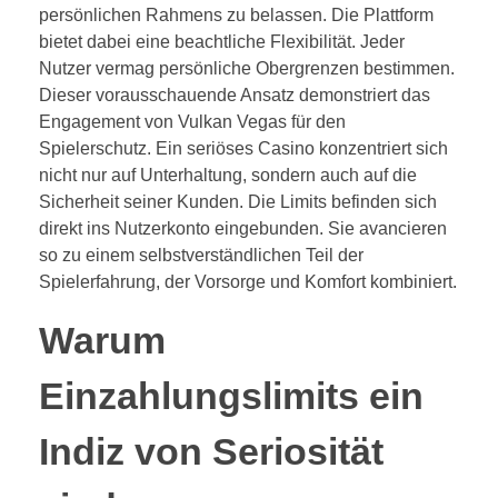
persönlichen Rahmens zu belassen. Die Plattform
bietet dabei eine beachtliche Flexibilität. Jeder
Nutzer vermag persönliche Obergrenzen bestimmen.
Dieser vorausschauende Ansatz demonstriert das
Engagement von Vulkan Vegas für den
Spielerschutz. Ein seriöses Casino konzentriert sich
nicht nur auf Unterhaltung, sondern auch auf die
Sicherheit seiner Kunden. Die Limits befinden sich
direkt ins Nutzerkonto eingebunden. Sie avancieren
so zu einem selbstverständlichen Teil der
Spielerfahrung, der Vorsorge und Komfort kombiniert.
Warum
Einzahlungslimits ein
Indiz von Seriosität