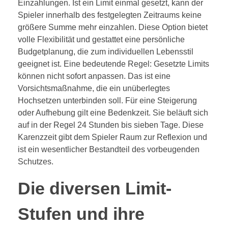
Einzahlungen. Ist ein Limit einmal gesetzt, kann der
Spieler innerhalb des festgelegten Zeitraums keine
größere Summe mehr einzahlen. Diese Option bietet
volle Flexibilität und gestattet eine persönliche
Budgetplanung, die zum individuellen Lebensstil
geeignet ist. Eine bedeutende Regel: Gesetzte Limits
können nicht sofort anpassen. Das ist eine
Vorsichtsmaßnahme, die ein unüberlegtes
Hochsetzen unterbinden soll. Für eine Steigerung
oder Aufhebung gilt eine Bedenkzeit. Sie beläuft sich
auf in der Regel 24 Stunden bis sieben Tage. Diese
Karenzzeit gibt dem Spieler Raum zur Reflexion und
ist ein wesentlicher Bestandteil des vorbeugenden
Schutzes.
Die diversen Limit-
Stufen und ihre