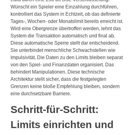
Wünscht ein Spieler eine Einzahlung durchführen,
kontrolliert das System in Echtzeit, ob das definierte
Tages-, Wochen- oder Monatslimit bereits erreicht ist.
Wird eine Obergrenze übertroffen werden, lehnt das
System die Transaktion automatisch und final ab.
Diese automatische Sperre stellt dar entscheidend.
Sie unterbindet menschliche Schwachstellen wie
Impulsivität. Die Daten zu den Limits bleiben separat
von den Spiel- und Finanzdaten organisiert. Das
behindert Manipulationen. Diese technische
Architektur stellt sicher, dass die festgelegten
Grenzen keine bloße Empfehlung bleiben, sondern
eine durchsetzbare Barriere.
Schritt-für-Schritt:
Limits einrichten und