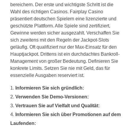
bereichern. Der erste und wichtigste Schritt ist die
Wahl des richtigen Casinos. Fairplay Casino
präsentiert deutschen Spielern eine lizenzierte und
geschützte Plattform. Alle Spiele sind zertifiziert,
Gewinne werden sicher ausgezahlt. Verschaffen Sie
sich zweitens mit den Regeln der Jackpot-Slots
geläufig. Oft qualifiziert nur der Max-Einsatz für den
Hauptjackpot. Drittens ist ein durchdachtes Bankroll-
Management von großer Bedeutung. Definieren Sie
konkrete Limits. Setzen Sie nie mit Geld, das für
essenzielle Ausgaben reserviert ist.
Informieren Sie sich gründlich:
Verwenden Sie Demo-Versionen:
Vertrauen Sie auf Vielfalt und Qualität:
Informieren Sie sich über Promotionen auf dem
Laufenden: