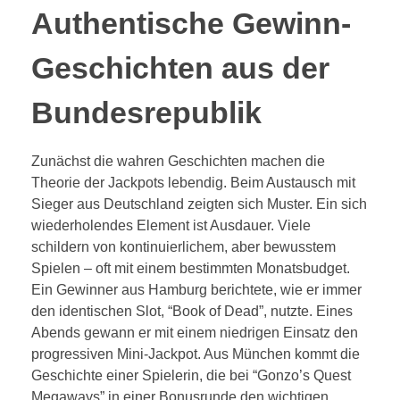
Authentische Gewinn-
Geschichten aus der
Bundesrepublik
Zunächst die wahren Geschichten machen die
Theorie der Jackpots lebendig. Beim Austausch mit
Sieger aus Deutschland zeigten sich Muster. Ein sich
wiederholendes Element ist Ausdauer. Viele
schildern von kontinuierlichem, aber bewusstem
Spielen – oft mit einem bestimmten Monatsbudget.
Ein Gewinner aus Hamburg berichtete, wie er immer
den identischen Slot, “Book of Dead”, nutzte. Eines
Abends gewann er mit einem niedrigen Einsatz den
progressiven Mini-Jackpot. Aus München kommt die
Geschichte einer Spielerin, die bei “Gonzo’s Quest
Megaways” in einer Bonusrunde den wichtigen