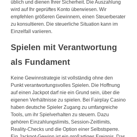
üblich und dienen Ihrer Sicherheit. Die Auszahlung
wird auf Ihr geprüftes Konto überwiesen. Wir
empfehlen größeren Gewinnern, einen Steuerberater
zu konsultieren. Die steuerliche Situation kann im
Einzelfall variieren.
Spielen mit Verantwortung
als Fundament
Keine Gewinnstrategie ist vollständig ohne den
Punkt verantwortungsvolles Spielen. Die Hoffnung
auf einen Jackpot darf nie ein Grund sein, über die
eigenen Verhältnisse zu spielen. Bei Fairplay Casino
haben deutsche Spieler Zugang zu umfangreiche
Tools, um ihr Spielverhalten zu steuern. Dazu
gehören Einzahlungslimits, Session-Zeitlimits,
Reality-Checks und die Option einer Selbstsperre.
Ein Jackpot-Gewinn ist ein großartiges Ereignis. Das