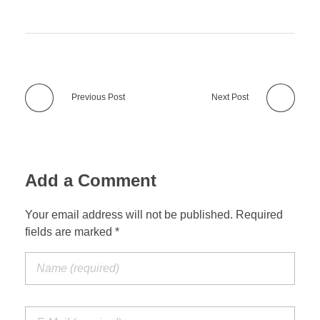
Previous Post
Next Post
Add a Comment
Your email address will not be published. Required
fields are marked *