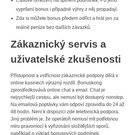
Časové omezení na splnění podmínek. Po jeho
vypršení bonus i případné výhry z něj propadají.
Zda si můžete bonus předem odříct a hrát jen za
reálné peníze bez dalších závazků.
Zákaznický servis a
uživatelské zkušenosti
Přístupnost a vstřícnost zákaznické podpory dělá v
online kasinech výrazný rozdíl. Bonuskong
zprostředkovává online chat a email. Chat je
nejrychlejší cestou, ale nemusí být dostupný nonstop.
Na emailová poptávky vám odpoví zpravidla do 24 až
48 hodin. Není k dispozici zde telefonická podpora.
Jiný problém je, že operátoři nemusí mít potřebnou
míru pravomocí k vyřizování složitějších sporů,
například o výklad bonusových podmínek.