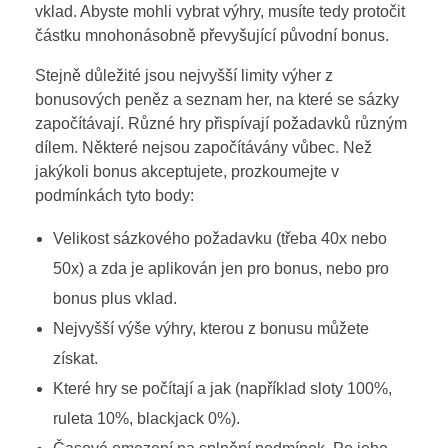
vklad. Abyste mohli vybrat výhry, musíte tedy protočit
částku mnohonásobně převyšující původní bonus.
Stejně důležité jsou nejvyšší limity výher z
bonusových peněz a seznam her, na které se sázky
započítávají. Různé hry přispívají požadavků různým
dílem. Některé nejsou započítávány vůbec. Než
jakýkoli bonus akceptujete, prozkoumejte v
podmínkách tyto body:
Velikost sázkového požadavku (třeba 40x nebo
50x) a zda je aplikován jen pro bonus, nebo pro
bonus plus vklad.
Nejvyšší výše výhry, kterou z bonusu můžete
získat.
Které hry se počítají a jak (například sloty 100%,
ruleta 10%, blackjack 0%).