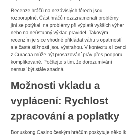
Recenze hráčů na nezávislých fórech jsou
rozporuplné. Část hráčů nezaznamenali problémy,
jiní se potýkali na problémy při výplatě vyšších výher
nebo na neústupný výklad pravidel. Takovým
recenzím je sice vhodné přikládat váhu s opatrností,
ale časté stížnosti jsou výstrahou. V kontextu s licencí
z Curacaa může být prosazování práv přes podporu
komplikované. Počítejte s tím, že dorozumívání
nemusí být stále snadná.
Možnosti vkladu a
vyplácení: Rychlost
zpracování a poplatky
Bonuskong Casino českým hráčům poskytuje několik