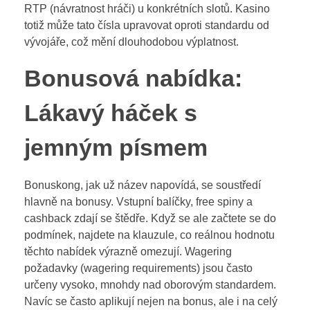
RTP (návratnost hráči) u konkrétních slotů. Kasino
totiž může tato čísla upravovat oproti standardu od
vývojáře, což mění dlouhodobou výplatnost.
Bonusová nabídka:
Lákavý háček s
jemným písmem
Bonuskong, jak už název napovídá, se soustředí
hlavně na bonusy. Vstupní balíčky, free spiny a
cashback zdají se štědře. Když se ale začtete se do
podmínek, najdete na klauzule, co reálnou hodnotu
těchto nabídek výrazně omezují. Wagering
požadavky (wagering requirements) jsou často
určeny vysoko, mnohdy nad oborovým standardem.
Navíc se často aplikují nejen na bonus, ale i na celý