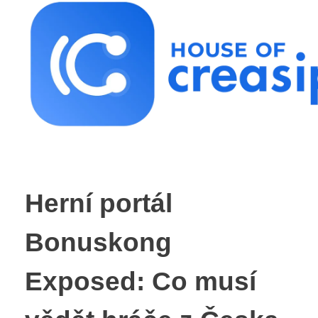
Best Influencer Marketing Agency
Herní portál
Bonuskong
Exposed: Co musí