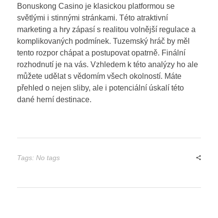
Bonuskong Casino je klasickou platformou se
světlými i stinnými stránkami. Této atraktivní
marketing a hry zápasí s realitou volnější regulace a
komplikovaných podmínek. Tuzemský hráč by měl
tento rozpor chápat a postupovat opatrně. Finální
rozhodnutí je na vás. Vzhledem k této analýzy ho ale
můžete udělat s vědomím všech okolností. Máte
přehled o nejen sliby, ale i potenciální úskalí této
dané herní destinace.
Tags: No tags