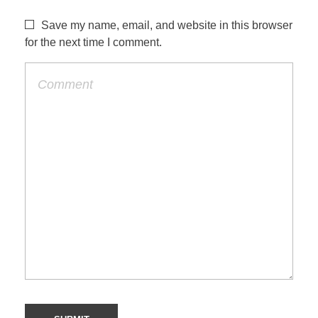
Save my name, email, and website in this browser
for the next time I comment.