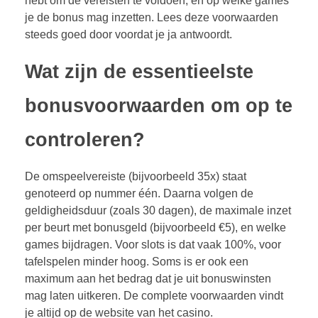
hebt om de vereisten te voldoen, en op welke games
je de bonus mag inzetten. Lees deze voorwaarden
steeds goed door voordat je ja antwoordt.
Wat zijn de essentieelste
bonusvoorwaarden om op te
controleren?
De omspeelvereiste (bijvoorbeeld 35x) staat
genoteerd op nummer één. Daarna volgen de
geldigheidsduur (zoals 30 dagen), de maximale inzet
per beurt met bonusgeld (bijvoorbeeld €5), en welke
games bijdragen. Voor slots is dat vaak 100%, voor
tafelspelen minder hoog. Soms is er ook een
maximum aan het bedrag dat je uit bonuswinsten
mag laten uitkeren. De complete voorwaarden vindt
je altijd op de website van het casino.