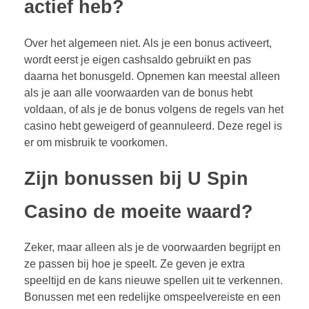
actief heb?
Over het algemeen niet. Als je een bonus activeert,
wordt eerst je eigen cashsaldo gebruikt en pas
daarna het bonusgeld. Opnemen kan meestal alleen
als je aan alle voorwaarden van de bonus hebt
voldaan, of als je de bonus volgens de regels van het
casino hebt geweigerd of geannuleerd. Deze regel is
er om misbruik te voorkomen.
Zijn bonussen bij U Spin
Casino de moeite waard?
Zeker, maar alleen als je de voorwaarden begrijpt en
ze passen bij hoe je speelt. Ze geven je extra
speeltijd en de kans nieuwe spellen uit te verkennen.
Bonussen met een redelijke omspeelvereiste en een