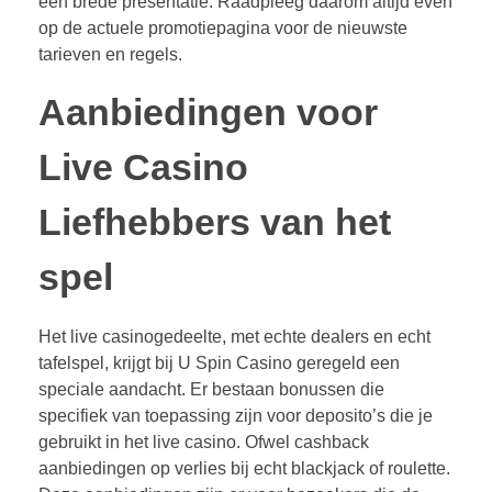
een brede presentatie. Raadpleeg daarom altijd even
op de actuele promotiepagina voor de nieuwste
tarieven en regels.
Aanbiedingen voor
Live Casino
Liefhebbers van het
spel
Het live casinogedeelte, met echte dealers en echt
tafelspel, krijgt bij U Spin Casino geregeld een
speciale aandacht. Er bestaan bonussen die
specifiek van toepassing zijn voor deposito’s die je
gebruikt in het live casino. Ofwel cashback
aanbiedingen op verlies bij echt blackjack of roulette.