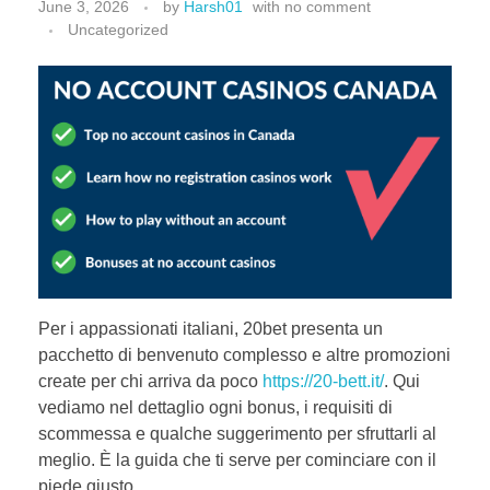
June 3, 2026
by
Harsh01
with
no comment
Uncategorized
Per i appassionati italiani, 20bet presenta un
pacchetto di benvenuto complesso e altre promozioni
create per chi arriva da poco
https://20-bett.it/
. Qui
vediamo nel dettaglio ogni bonus, i requisiti di
scommessa e qualche suggerimento per sfruttarli al
meglio. È la guida che ti serve per cominciare con il
piede giusto.