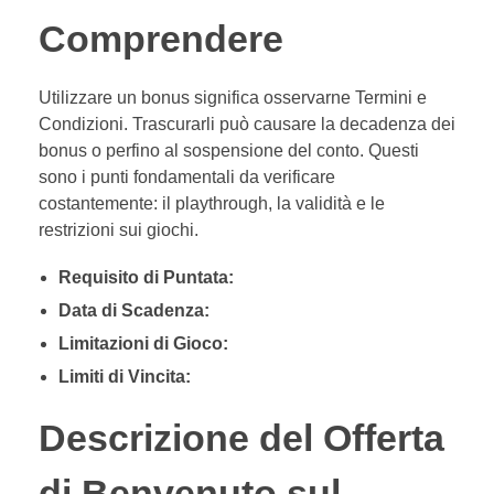
Comprendere
Utilizzare un bonus significa osservarne Termini e
Condizioni. Trascurarli può causare la decadenza dei
bonus o perfino al sospensione del conto. Questi
sono i punti fondamentali da verificare
costantemente: il playthrough, la validità e le
restrizioni sui giochi.
Requisito di Puntata:
Data di Scadenza:
Limitazioni di Gioco:
Limiti di Vincita:
Descrizione del Offerta
di Benvenuto sul