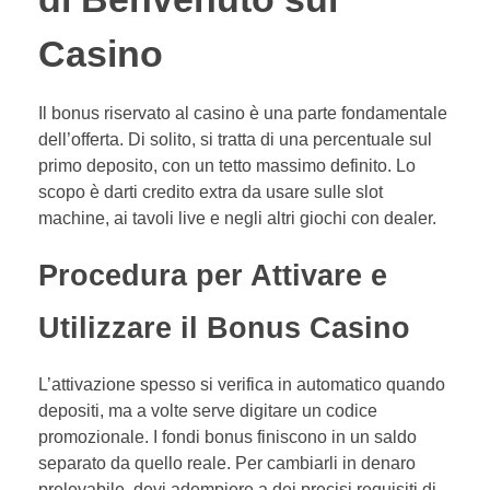
Casino
Il bonus riservato al casino è una parte fondamentale
dell’offerta. Di solito, si tratta di una percentuale sul
primo deposito, con un tetto massimo definito. Lo
scopo è darti credito extra da usare sulle slot
machine, ai tavoli live e negli altri giochi con dealer.
Procedura per Attivare e
Utilizzare il Bonus Casino
L’attivazione spesso si verifica in automatico quando
depositi, ma a volte serve digitare un codice
promozionale. I fondi bonus finiscono in un saldo
separato da quello reale. Per cambiarli in denaro
prelevabile, devi adempiere a dei precisi requisiti di