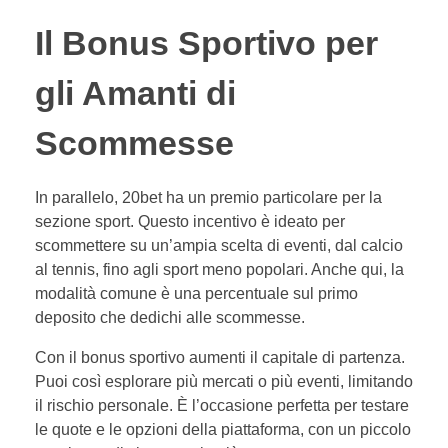
Il Bonus Sportivo per
gli Amanti di
Scommesse
In parallelo, 20bet ha un premio particolare per la
sezione sport. Questo incentivo è ideato per
scommettere su un’ampia scelta di eventi, dal calcio
al tennis, fino agli sport meno popolari. Anche qui, la
modalità comune è una percentuale sul primo
deposito che dedichi alle scommesse.
Con il bonus sportivo aumenti il capitale di partenza.
Puoi così esplorare più mercati o più eventi, limitando
il rischio personale. È l’occasione perfetta per testare
le quote e le opzioni della piattaforma, con un piccolo