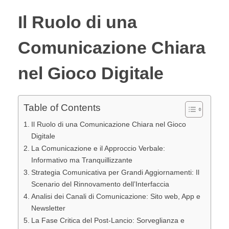
Il Ruolo di una
Comunicazione Chiara
nel Gioco Digitale
Table of Contents
Il Ruolo di una Comunicazione Chiara nel Gioco
Digitale
La Comunicazione e il Approccio Verbale:
Informativo ma Tranquillizzante
Strategia Comunicativa per Grandi Aggiornamenti: Il
Scenario del Rinnovamento dell’Interfaccia
Analisi dei Canali di Comunicazione: Sito web, App e
Newsletter
La Fase Critica del Post-Lancio: Sorveglianza e