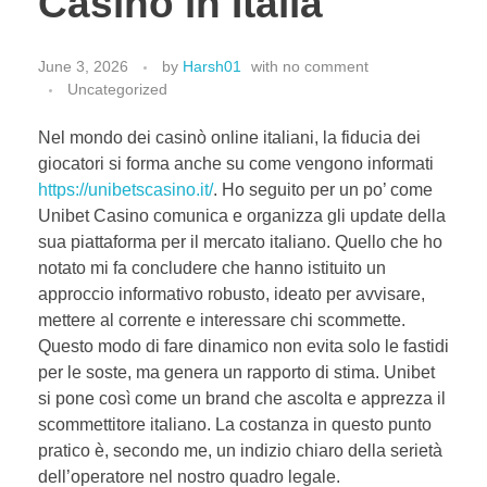
Casino in Italia
June 3, 2026
by
Harsh01
with
no comment
Uncategorized
Nel mondo dei casinò online italiani, la fiducia dei
giocatori si forma anche su come vengono informati
https://unibetscasino.it/
. Ho seguito per un po’ come
Unibet Casino comunica e organizza gli update della
sua piattaforma per il mercato italiano. Quello che ho
notato mi fa concludere che hanno istituito un
approccio informativo robusto, ideato per avvisare,
mettere al corrente e interessare chi scommette.
Questo modo di fare dinamico non evita solo le fastidi
per le soste, ma genera un rapporto di stima. Unibet
si pone così come un brand che ascolta e apprezza il
scommettitore italiano. La costanza in questo punto
pratico è, secondo me, un indizio chiaro della serietà
dell’operatore nel nostro quadro legale.