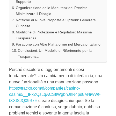
Supporto
Organizzazione delle Manutenzioni Previste:
Minimizzare il Disagio
Notifiche di Nuove Proposte e Opzioni: Generare
Curiosità
Modifiche di Protezione e Regolatori: Massima
Trasparenza
Paragone con Altre Piattaforme nel Mercato Italiano
Conclusioni: Un Modello di Riferimento per la
Trasparenza
Perché discutere di aggiornamenti è così
fondamentale? Un cambiamento di interfaccia, una
nuova funzionalità o una manutenzione possono
https://tracxn.com/d/companies/casino-
casimo/__IFxZQsLqACSflWgbnJhR4ps8M4iwWf-
tXXtSJQ09BxE
creare disagio chiunque. Se la
comunicazione è confusa, sorge dubbio, dubbi su
problemi tecnici e sovente la gente lascia la