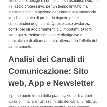
filosofia del design e i benefici per l’usabilità. Durante
il rilascio progressivo, per un tempo limitato, ha
lasciato attiva un’opzione per tornare alla interfaccia
vecchia, un atto di profondo rispetto per le
consuetudini degli utenti. Questo caso evidenzia
come, per gli aggiornamenti più importanti, la loro
strategia si trasformi da essere divulgativa a
educativa e di affiancamento, attenuando l’effetto del
cambiamento.
Analisi dei Canali di
Comunicazione: Sito
web, App e Newsletter
Il primo punto fermo della pianificazione di Unibet
Casino in Italia è l’utilizzo mirato dei canali diretti. Sul