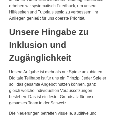
erheben wir systematisch Feedback, um unsere
Hilfeseiten und Tutorials stetig zu verbessern. Ihr
Anliegen genießt für uns oberste Priorität.
Unsere Hingabe zu
Inklusion und
Zugänglichkeit
Unsere Aufgabe ist mehr als nur Spiele anzubieten.
Digitale Teilhabe ist für uns ein Prinzip. Jeder Spieler
soll das gesamte Angebot nutzen können, ganz
gleich welche individuellen Voraussetzungen
bestehen. Das ist ein fester Grundsatz für unser
gesamtes Team in der Schweiz.
Die Neuerungen betreffen visuelle, auditive und