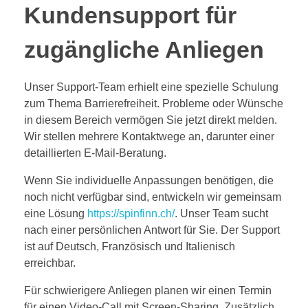
Kundensupport für
zugängliche Anliegen
Unser Support-Team erhielt eine spezielle Schulung
zum Thema Barrierefreiheit. Probleme oder Wünsche
in diesem Bereich vermögen Sie jetzt direkt melden.
Wir stellen mehrere Kontaktwege an, darunter einer
detaillierten E-Mail-Beratung.
Wenn Sie individuelle Anpassungen benötigen, die
noch nicht verfügbar sind, entwickeln wir gemeinsam
eine Lösung
https://spinfinn.ch/
. Unser Team sucht
nach einer persönlichen Antwort für Sie. Der Support
ist auf Deutsch, Französisch und Italienisch
erreichbar.
Für schwierigere Anliegen planen wir einen Termin
für einen Video-Call mit Screen-Sharing. Zusätzlich