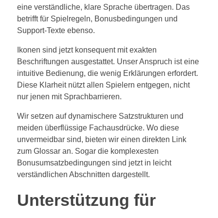
eine verständliche, klare Sprache übertragen. Das
betrifft für Spielregeln, Bonusbedingungen und
Support-Texte ebenso.
Ikonen sind jetzt konsequent mit exakten
Beschriftungen ausgestattet. Unser Anspruch ist eine
intuitive Bedienung, die wenig Erklärungen erfordert.
Diese Klarheit nützt allen Spielern entgegen, nicht
nur jenen mit Sprachbarrieren.
Wir setzen auf dynamischere Satzstrukturen und
meiden überflüssige Fachausdrücke. Wo diese
unvermeidbar sind, bieten wir einen direkten Link
zum Glossar an. Sogar die komplexesten
Bonusumsatzbedingungen sind jetzt in leicht
verständlichen Abschnitten dargestellt.
Unterstützung für