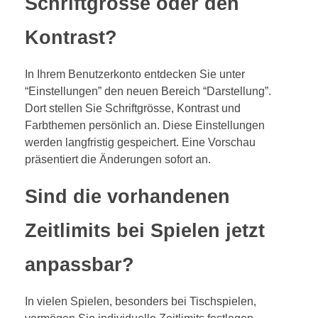
Schriftgrösse oder den
Kontrast?
In Ihrem Benutzerkonto entdecken Sie unter
“Einstellungen” den neuen Bereich “Darstellung”.
Dort stellen Sie Schriftgrösse, Kontrast und
Farbthemen persönlich an. Diese Einstellungen
werden langfristig gespeichert. Eine Vorschau
präsentiert die Änderungen sofort an.
Sind die vorhandenen
Zeitlimits bei Spielen jetzt
anpassbar?
In vielen Spielen, besonders bei Tischspielen,