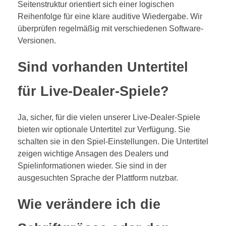
Seitenstruktur orientiert sich einer logischen
Reihenfolge für eine klare auditive Wiedergabe. Wir
überprüfen regelmäßig mit verschiedenen Software-
Versionen.
Sind vorhanden Untertitel
für Live-Dealer-Spiele?
Ja, sicher, für die vielen unserer Live-Dealer-Spiele
bieten wir optionale Untertitel zur Verfügung. Sie
schalten sie in den Spiel-Einstellungen. Die Untertitel
zeigen wichtige Ansagen des Dealers und
Spielinformationen wieder. Sie sind in der
ausgesuchten Sprache der Plattform nutzbar.
Wie verändere ich die