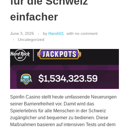
für die Schweiz
einfacher
June 3, 2026
by
Harsh01
with
no comment
Uncategorized
Spinfin Casino stellt heute umfassende Neuerungen
seiner Barrierefreiheit vor. Damit wird das
Spielerlebnis für alle Menschen in der Schweiz
zugänglicher und bequemer zu bedienen. Diese
Maßnahmen basieren auf intensiven Tests und dem