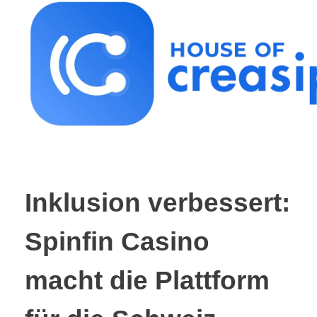
Best Influencer Marketing Agency
Inklusion verbessert:
Spinfin Casino
macht die Plattform