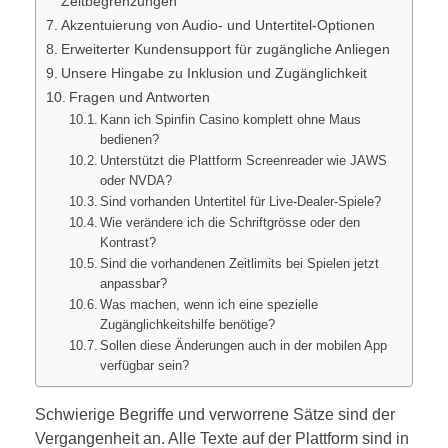
Zeitbegrenzungen
Akzentuierung von Audio- und Untertitel-Optionen
Erweiterter Kundensupport für zugängliche Anliegen
Unsere Hingabe zu Inklusion und Zugänglichkeit
Fragen und Antworten
Kann ich Spinfin Casino komplett ohne Maus
bedienen?
Unterstützt die Plattform Screenreader wie JAWS
oder NVDA?
Sind vorhanden Untertitel für Live-Dealer-Spiele?
Wie verändere ich die Schriftgrösse oder den
Kontrast?
Sind die vorhandenen Zeitlimits bei Spielen jetzt
anpassbar?
Was machen, wenn ich eine spezielle
Zugänglichkeitshilfe benötige?
Sollen diese Änderungen auch in der mobilen App
verfügbar sein?
Schwierige Begriffe und verworrene Sätze sind der
Vergangenheit an. Alle Texte auf der Plattform sind in