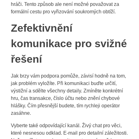
hráči. Tento způsob ale není možné považovat za
formální cestu pro vyřizování soukromých obtíží.
Zefektivnění
komunikace pro svižné
řešení
Jak brzy vám podpora pomůže, závisí hodně na tom,
jak problém vyložíte. Při komunikaci buďte určití,
výstižní a sdělte všechny detaily. Zmíněte konkrétní
hru, čas transakce, číslo účtu nebo znění chybové
hlášky. Čím přesnější budete, tím rychleji operátor
zasáhne.
Vyberte také odpovídající kanál. Živý chat pro věci,
které nesnesou odklad. E-mail pro detailní záležitosti.