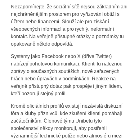
Nezapomínejte, že sociální sítě nejsou základním ani
nejchráněnějším prostorem pro vyřizování obtíží s
účtem nebo financemi. Slouží ale pro získání
všeobecných informací a pro rychlý, neformální
kontakt. Na veřejně přístupné otázky a poznámky tu
opakovaně někdo odpovídá.
Systémy jako Facebook nebo X (dříve Twitter)
nabízejí pohotovou komunikaci. Klienti tu naleznou
zprávy o současných soutěžích, nově zařazených
hrách nebo úpravách v podmínkách. Reakce na
veřejně přístupný dotaz pak prospěje i jiným lidem,
kteří pozorují stejný profil.
Kromě oficiálních profilů existují nezávislá diskuzní
fóra a kluby příznivců, kde zkušení klienti pomáhají
začátečníkům. Členové týmu Unibetu tyto
společenství někdy monitorují, aby postřehli
významnější technické potíže nebo atmosféru mezi