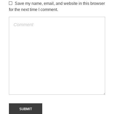
Save my name, email, and website in this browser
for the next time I comment.