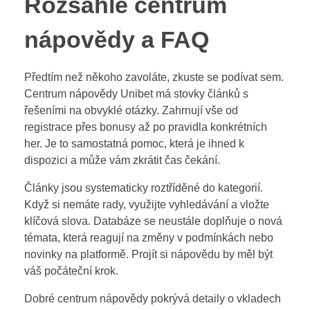
Rozsáhlé centrum
nápovědy a FAQ
Předtím než někoho zavoláte, zkuste se podívat sem.
Centrum nápovědy Unibet má stovky článků s
řešeními na obvyklé otázky. Zahrnují vše od
registrace přes bonusy až po pravidla konkrétních
her. Je to samostatná pomoc, která je ihned k
dispozici a může vám zkrátit čas čekání.
Články jsou systematicky roztříděné do kategorií.
Když si nemáte rady, využijte vyhledávání a vložte
klíčová slova. Databáze se neustále doplňuje o nová
témata, která reagují na změny v podmínkách nebo
novinky na platformě. Projít si nápovědu by měl být
váš počáteční krok.
Dobré centrum nápovědy pokrývá detaily o vkladech