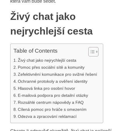
která vám bude sedět.
Živý chat jako
nejrychlejší cesta
Table of Contents
Živý chat jako nejrychlejší cesta
Pomoc přes sociální sítě a komunity
Zefektivnění komunikace pro svižné řešení
Ochranné protokoly a ověření identity
Hlasová linka pro osobní hovor
E-mailová podpora pro detailní otázky
Rozsáhlé centrum nápovědy a FAQ
Cílená pomoc pro hráče s omezením
Odezva a zpracování reklamací