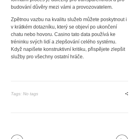
budování důvěry mezi vámi a provozovatelem.
Zpětnou vazbu na kvalitu služeb můžete poskytnout i
v krátkém dotazníku, který se objeví po ukončení
chatu nebo hovoru. Casino tato data používá ke
tréninku svých lidí a zlepšování celého systému.
Když napišete konstruktivní kritiku, přispějete zlepšit
služby pro všechny ostatní hráče.
Tags: No tags