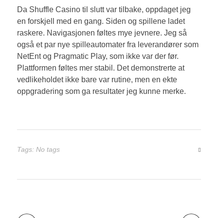
Da Shuffle Casino til slutt var tilbake, oppdaget jeg
en forskjell med en gang. Siden og spillene ladet
raskere. Navigasjonen føltes mye jevnere. Jeg så
også et par nye spilleautomater fra leverandører som
NetEnt og Pragmatic Play, som ikke var der før.
Plattformen føltes mer stabil. Det demonstrerte at
vedlikeholdet ikke bare var rutine, men en ekte
oppgradering som ga resultater jeg kunne merke.
Tags: No tags