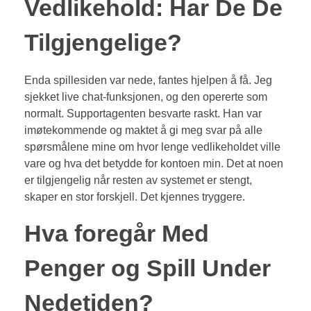
Vedlikehold: Har De De
Tilgjengelige?
Enda spillesiden var nede, fantes hjelpen å få. Jeg
sjekket live chat-funksjonen, og den opererte som
normalt. Supportagenten besvarte raskt. Han var
imøtekommende og maktet å gi meg svar på alle
spørsmålene mine om hvor lenge vedlikeholdet ville
vare og hva det betydde for kontoen min. Det at noen
er tilgjengelig når resten av systemet er stengt,
skaper en stor forskjell. Det kjennes tryggere.
Hva foregår Med
Penger og Spill Under
Nedetiden?