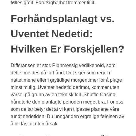
føltes greit. Forutsigbarhet fremmer tillit.
Forhåndsplanlagt vs.
Uventet Nedetid:
Hvilken Er Forskjellen?
Differansen er stor. Planmessig vedlikehold, som
dette, meldes på forhånd. Det skjer som regel i
nattetimene eller i grytidlige morgentimer for å plage
minst mulig. Uventet nedetid derimot, kommer uten
varsel på grunn av en teknisk feil. Shuffle Casino
håndterte den planlagte perioden meget bra. For oss
som deltar betyr det at vi kan tilpasse planene våre
rundt nedetiden. Du unngår den ergrelige følelsen av
å bli låst ut uten årsak.