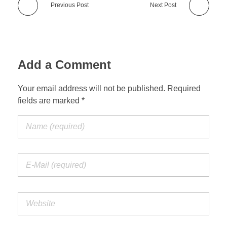
Previous Post
Next Post
Add a Comment
Your email address will not be published. Required
fields are marked *