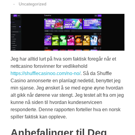
Uncategorized
Jeg har alltid lurt på hva som faktisk foregår når et
nettcasino forsvinner for vedlikehold
https://shufflecasinoo.com/no-no/
. Så da Shuffle
Casino annonserte en planlagt nedetid, benyttet jeg
min sjanse. Jeg ønsket å se med egne øyne hvordan
alt gikk når dørene var stengt. Jeg testet alt fra om jeg
kunne nå siden til hvordan kundeserviceen
responderte. Denne rapporten forteller hva en norsk
spiller faktisk kan oppleve.
Anbefalinger til Deg