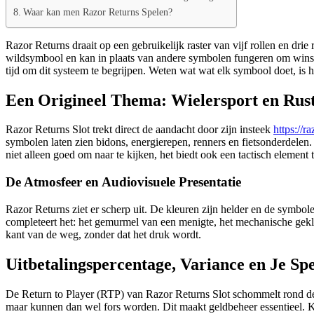
Waar kan men Razor Returns Spelen?
Razor Returns draait op een gebruikelijk raster van vijf rollen en dri
wildsymbool en kan in plaats van andere symbolen fungeren om winst
tijd om dit systeem te begrijpen. Weten wat wat elk symbool doet, is 
Een Origineel Thema: Wielersport en Rus
Razor Returns Slot trekt direct de aandacht door zijn insteek
https://r
symbolen laten zien bidons, energierepen, renners en fietsonderdelen
niet alleen goed om naar te kijken, het biedt ook een tactisch elemen
De Atmosfeer en Audiovisuele Presentatie
Razor Returns ziet er scherp uit. De kleuren zijn helder en de symbol
completeert het: het gemurmel van een menigte, het mechanische gekli
kant van de weg, zonder dat het druk wordt.
Uitbetalingspercentage, Variance en Je Sp
De Return to Player (RTP) van Razor Returns Slot schommelt rond de 
maar kunnen dan wel fors worden. Dit maakt geldbeheer essentieel. Ki