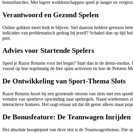
bonusfuncties. Met lagere weddenschappen speel je langer en vergroot
Verantwoord en Gezond Spelen
Online gokken moet leuk te blijven. Stel daarom heldere grenzen betref
indicaties van problematisch gedrag bij jezelf? Schakel dan op tijd h
pret.
Advies voor Startende Spelers
Speel je Razor Returns voor het begin? Start dan in de demo-modus. D
vooral op hoe regelmatig de free spins activeren en hoe de Peloton Mul
De Ontwikkeling van Sport-Thema Slots
Razor Returns hoort bij een groeiende stroom van slots met een sport
vertalen van sportieve opwinding naar spelregels. Naast wielrennen zi
interactieve features. Het oogt ernaar uit dat dit genre alleen maar pop
De Bonusfeature: De Teamwagen Inrijden
Het absolute hoogtepunt van deze slot is de Teamwagenbonus. Die start