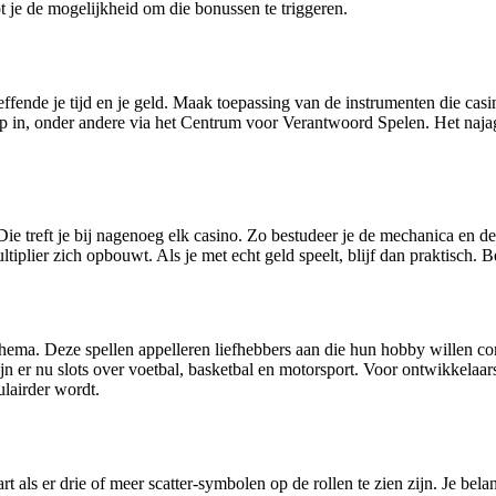
 je de mogelijkheid om die bonussen te triggeren.
fende je tijd en je geld. Maak toepassing van de instrumenten die casin
ulp in, onder andere via het Centrum voor Verantwoord Spelen. Het najag
ie treft je bij nagenoeg elk casino. Zo bestudeer je de mechanica en d
tiplier zich opbouwt. Als je met echt geld speelt, blijf dan praktisch.
thema. Deze spellen appelleren liefhebbers aan die hun hobby willen co
jn er nu slots over voetbal, basketbal en motorsport. Voor ontwikkelaa
ulairder wordt.
 als er drie of meer scatter-symbolen op de rollen te zien zijn. Je bel