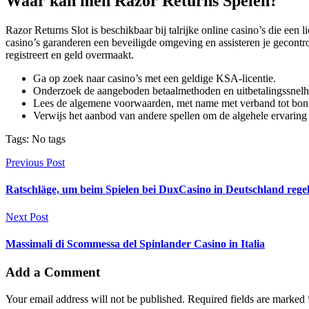
Waar kan men Razor Returns Spelen?
Razor Returns Slot is beschikbaar bij talrijke online casino’s die ee
casino’s garanderen een beveiligde omgeving en assisteren je gecontro
registreert en geld overmaakt.
Ga op zoek naar casino’s met een geldige KSA-licentie.
Onderzoek de aangeboden betaalmethoden en uitbetalingssnel
Lees de algemene voorwaarden, met name met verband tot bon
Verwijs het aanbod van andere spellen om de algehele ervaring 
Tags: No tags
Previous Post
Ratschläge, um beim Spielen bei DuxCasino in Deutschland reg
Next Post
Massimali di Scommessa del Spinlander Casino in Italia
Add a Comment
Your email address will not be published. Required fields are marked 