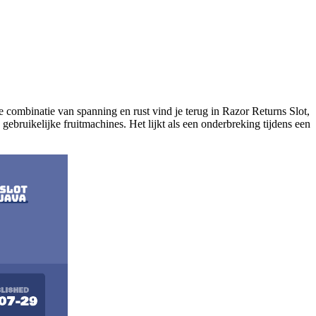
e combinatie van spanning en rust vind je terug in Razor Returns Slot,
gebruikelijke fruitmachines. Het lijkt als een onderbreking tijdens een