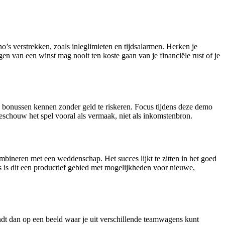
o’s verstrekken, zoals inleglimieten en tijdsalarmen. Herken je
en van een winst mag nooit ten koste gaan van je financiële rust of je
e bonussen kennen zonder geld te riskeren. Focus tijdens deze demo
 Beschouw het spel vooral als vermaak, niet als inkomstenbron.
mbineren met een weddenschap. Het succes lijkt te zitten in het goed
rs is dit een productief gebied met mogelijkheden voor nieuwe,
andt dan op een beeld waar je uit verschillende teamwagens kunt