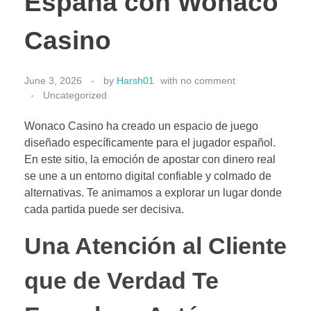
España con Wonaco
Casino
June 3, 2026
by
Harsh01
with
no comment
Uncategorized
Wonaco Casino ha creado un espacio de juego
diseñado específicamente para el jugador español.
En este sitio, la emoción de apostar con dinero real
se une a un entorno digital confiable y colmado de
alternativas. Te animamos a explorar un lugar donde
cada partida puede ser decisiva.
Una Atención al Cliente
que de Verdad Te