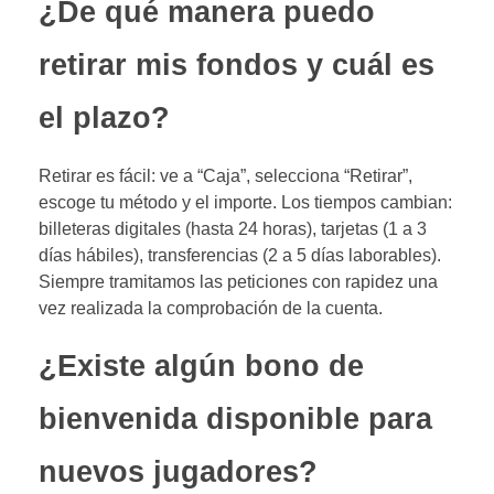
¿De qué manera puedo
retirar mis fondos y cuál es
el plazo?
Retirar es fácil: ve a “Caja”, selecciona “Retirar”,
escoge tu método y el importe. Los tiempos cambian:
billeteras digitales (hasta 24 horas), tarjetas (1 a 3
días hábiles), transferencias (2 a 5 días laborables).
Siempre tramitamos las peticiones con rapidez una
vez realizada la comprobación de la cuenta.
¿Existe algún bono de
bienvenida disponible para
nuevos jugadores?