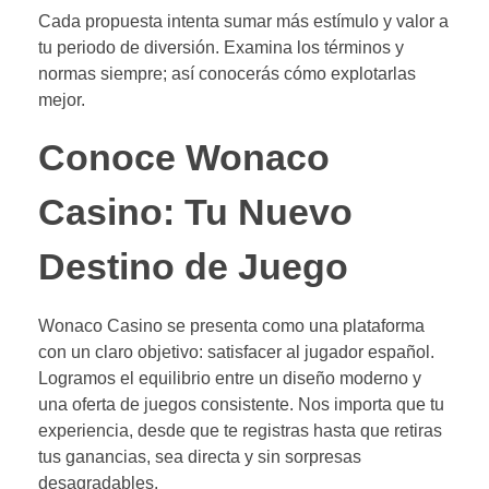
Cada propuesta intenta sumar más estímulo y valor a
tu periodo de diversión. Examina los términos y
normas siempre; así conocerás cómo explotarlas
mejor.
Conoce Wonaco
Casino: Tu Nuevo
Destino de Juego
Wonaco Casino se presenta como una plataforma
con un claro objetivo: satisfacer al jugador español.
Logramos el equilibrio entre un diseño moderno y
una oferta de juegos consistente. Nos importa que tu
experiencia, desde que te registras hasta que retiras
tus ganancias, sea directa y sin sorpresas
desagradables.