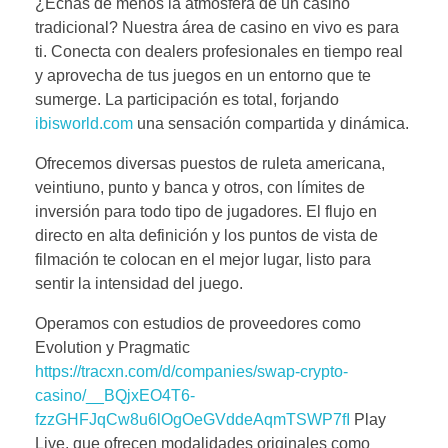
¿Echas de menos la atmósfera de un casino
tradicional? Nuestra área de casino en vivo es para
ti. Conecta con dealers profesionales en tiempo real
y aprovecha de tus juegos en un entorno que te
sumerge. La participación es total, forjando
ibisworld.com
una sensación compartida y dinámica.
Ofrecemos diversas puestos de ruleta americana,
veintiuno, punto y banca y otros, con límites de
inversión para todo tipo de jugadores. El flujo en
directo en alta definición y los puntos de vista de
filmación te colocan en el mejor lugar, listo para
sentir la intensidad del juego.
Operamos con estudios de proveedores como
Evolution y Pragmatic
https://tracxn.com/d/companies/swap-crypto-
casino/__BQjxEO4T6-
fzzGHFJqCw8u6lOgOeGVddeAqmTSWP7fI
Play
Live, que ofrecen modalidades originales como