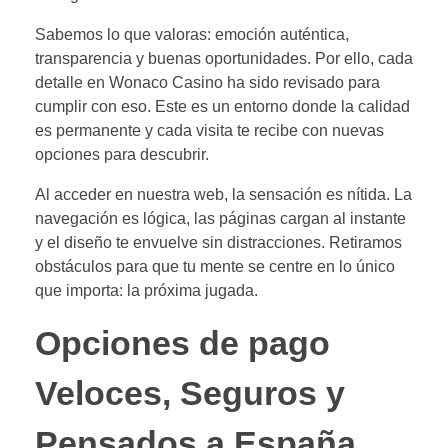
Sabemos lo que valoras: emoción auténtica,
transparencia y buenas oportunidades. Por ello, cada
detalle en Wonaco Casino ha sido revisado para
cumplir con eso. Este es un entorno donde la calidad
es permanente y cada visita te recibe con nuevas
opciones para descubrir.
Al acceder en nuestra web, la sensación es nítida. La
navegación es lógica, las páginas cargan al instante
y el diseño te envuelve sin distracciones. Retiramos
obstáculos para que tu mente se centre en lo único
que importa: la próxima jugada.
Opciones de pago
Veloces, Seguros y
Pensados a España