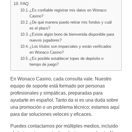
FAQ
¿Es confiable registrar mis datos en Wonaco
Casino?
¿De qué manera puedo retirar mis fondos y cuál
es el plazo?
¿Existe algún bono de bienvenida disponible para
nuevos jugadores?
¿Los títulos son imparciales y están verificados
en Wonaco Casino?
¿Es posible establecer topes de depósito o
tiempo de juego?
En Wonaco Casino, cada consulta vale. Nuestro
equipo de soporte está formado por personas
profesionales y simpáticas, preparadas para
ayudarte en español. Tanto da si es una duda sobre
una promoción o un problema técnico; estamos aquí
para dar soluciones veloces y eficaces.
Puedes contactarnos por múltiples medios, incluido