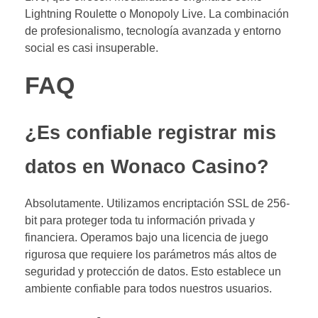
Lightning Roulette o Monopoly Live. La combinación
de profesionalismo, tecnología avanzada y entorno
social es casi insuperable.
FAQ
¿Es confiable registrar mis
datos en Wonaco Casino?
Absolutamente. Utilizamos encriptación SSL de 256-
bit para proteger toda tu información privada y
financiera. Operamos bajo una licencia de juego
rigurosa que requiere los parámetros más altos de
seguridad y protección de datos. Esto establece un
ambiente confiable para todos nuestros usuarios.