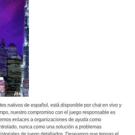
tes nativos de español, está disponible por chat en vivo y
iempo, nuestro compromiso con el juego responsable es
onemos enlaces a organizaciones de ayuda como
ntrolado, nunca como una solución a problemas
istoriales de juego detallados. Deseamos que tengas el