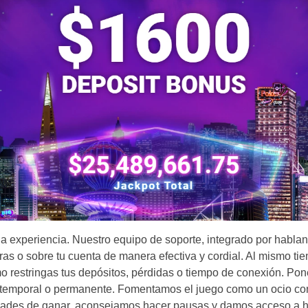
 la experiencia. Nuestro equipo de soporte, integrado por hablan
ras o sobre tu cuenta de manera efectiva y cordial. Al mismo t
o restringas tus depósitos, pérdidas o tiempo de conexión. P
temporal o permanente. Fomentamos el juego como un ocio co
idades de ganar, aconsejamos hacer pausas y damos acceso a h