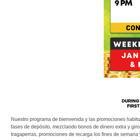
Nuestro programa de bienvenida y las promociones habitual
fases de depósito, mezclando bonos de dinero extra y giro
tragaperras, promociones de recarga los fines de semana y