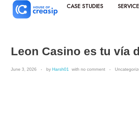
CASE STUDIES
SERVIC
Best Influencer Marketing Agency
Leon Casino es tu vía 
June 3, 2026
by
Harsh01
with
no comment
Uncategoriz