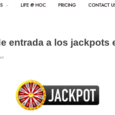
ES
LIFE @ HOC
PRICING
CONTACT U
de entrada a los jackpots
ed