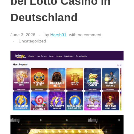
bei Lotto Casino in
Deutschland
June 3, 2026
by
Harsh01
with
no comment
Uncategorized