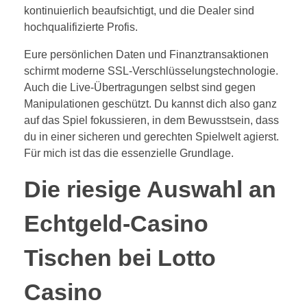
kontinuierlich beaufsichtigt, und die Dealer sind
hochqualifizierte Profis.
Eure persönlichen Daten und Finanztransaktionen
schirmt moderne SSL-Verschlüsselungstechnologie.
Auch die Live-Übertragungen selbst sind gegen
Manipulationen geschützt. Du kannst dich also ganz
auf das Spiel fokussieren, in dem Bewusstsein, dass
du in einer sicheren und gerechten Spielwelt agierst.
Für mich ist das die essenzielle Grundlage.
Die riesige Auswahl an
Echtgeld-Casino
Tischen bei Lotto
Casino