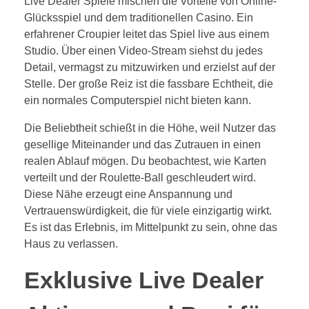
Live Dealer Spiele mischen die Vorteile von Online-
Glücksspiel und dem traditionellen Casino. Ein
erfahrener Croupier leitet das Spiel live aus einem
Studio. Über einen Video-Stream siehst du jedes
Detail, vermagst zu mitzuwirken und erzielst auf der
Stelle. Der große Reiz ist die fassbare Echtheit, die
ein normales Computerspiel nicht bieten kann.
Die Beliebtheit schießt in die Höhe, weil Nutzer das
gesellige Miteinander und das Zutrauen in einen
realen Ablauf mögen. Du beobachtest, wie Karten
verteilt und der Roulette-Ball geschleudert wird.
Diese Nähe erzeugt eine Anspannung und
Vertrauenswürdigkeit, die für viele einzigartig wirkt.
Es ist das Erlebnis, im Mittelpunkt zu sein, ohne das
Haus zu verlassen.
Exklusive Live Dealer