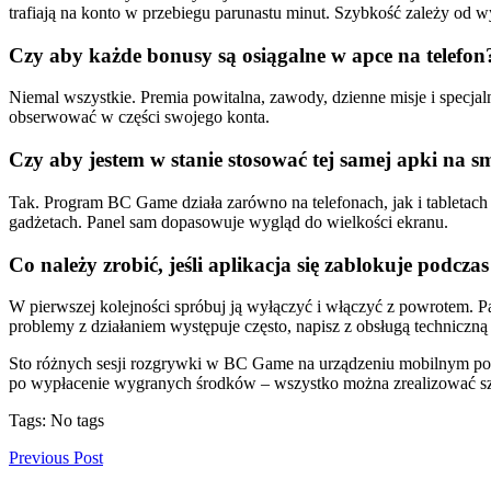
trafiają na konto w przebiegu parunastu minut. Szybkość zależy od 
Czy aby każde bonusy są osiągalne w apce na telefon
Niemal wszystkie. Premia powitalna, zawody, dzienne misje i specjal
obserwować w części swojego konta.
Czy aby jestem w stanie stosować tej samej apki na sm
Tak. Program BC Game działa zarówno na telefonach, jak i tableta
gadżetach. Panel sam dopasowuje wygląd do wielkości ekranu.
Co należy zrobić, jeśli aplikacja się zablokuje podczas
W pierwszej kolejności spróbuj ją wyłączyć i włączyć z powrotem. P
problemy z działaniem występuje często, napisz z obsługą techniczną
Sto różnych sesji rozgrywki w BC Game na urządzeniu mobilnym potwi
po wypłacenie wygranych środków – wszystko można zrealizować szybk
Tags: No tags
Previous Post