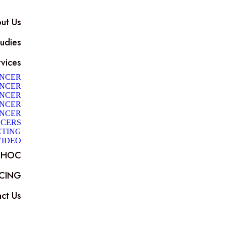
ut Us
udies
vices
ENCER
ENCER
ENCER
ENCER
ENCER
NCERS
ETING
VIDEO
@ HOC
ICING
ct Us