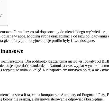
?
ie?
problemowe. Formularz został dopasowany do niewielkiego wyświetlacza,
cie opisana w apce. Mobilna strona oraz aplikacja od razu po logowani
ta gier, oferty promocyjne i opcje profilu były łatwo dostępne.
finansowe
e rozmieszczone. Dla polskiego gracza gama metod jest bogaty: od BL
, co jest już dość standardem. Natomiast czas wypłat wywarło na mni
 wypłaty to kilka kliknięć. Nie napotkałem ukrytych opłat, a maksym
mal ta sama lista, co na komputerze. Automaty od Pragmatic Play, Evo
ię bębny nie szarpią, a ekranowe sterowanie odpowiada bezbłędnie.