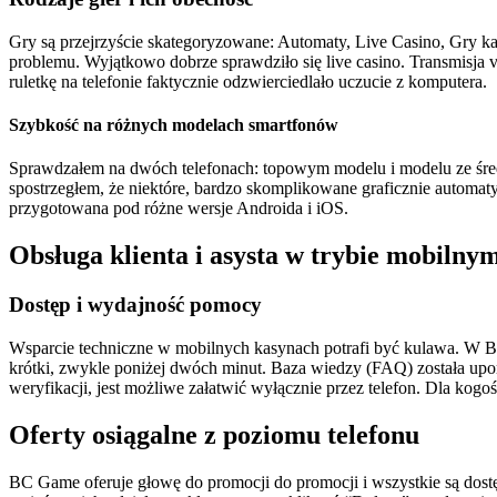
Gry są przejrzyście skategoryzowane: Automaty, Live Casino, Gry k
problemu. Wyjątkowo dobrze sprawdziło się live casino. Transmisja 
ruletkę na telefonie faktycznie odzwierciedlało uczucie z komputera.
Szybkość na różnych modelach smartfonów
Sprawdzałem na dwóch telefonach: topowym modelu i modelu ze średnie
spostrzegłem, że niektóre, bardzo skomplikowane graficznie automat
przygotowana pod różne wersje Androida i iOS.
Obsługa klienta i asysta w trybie mobilny
Dostęp i wydajność pomocy
Wsparcie techniczne w mobilnych kasynach potrafi być kulawa. W B
krótki, zwykle poniżej dwóch minut. Baza wiedzy (FAQ) została upor
weryfikacji, jest możliwe załatwić wyłącznie przez telefon. Dla kogoś, 
Oferty osiągalne z poziomu telefonu
BC Game oferuje głowę do promocji do promocji i wszystkie są dostęp