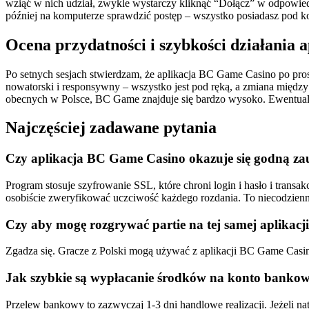
wziąć w nich udział, zwykle wystarczy kliknąć “Dołącz” w odpowiedn
później na komputerze sprawdzić postęp – wszystko posiadasz pod ko
Ocena przydatności i szybkości działania a
Po setnych sesjach stwierdzam, że aplikacja BC Game Casino po prostu 
nowatorski i responsywny – wszystko jest pod ręką, a zmiana między
obecnych w Polsce, BC Game znajduje się bardzo wysoko. Ewentualne
Najczęściej zadawane pytania
Czy aplikacja BC Game Casino okazuje się godną za
Program stosuje szyfrowanie SSL, które chroni login i hasło i trans
osobiście zweryfikować uczciwość każdego rozdania. To niecodzienn
Czy aby mogę rozgrywać partie na tej samej aplikacji,
Zgadza się. Gracze z Polski mogą używać z aplikacji BC Game Casino
Jak szybkie są wypłacanie środków na konto banko
Przelew bankowy to zazwyczaj 1-3 dni handlowe realizacji. Jeżeli n