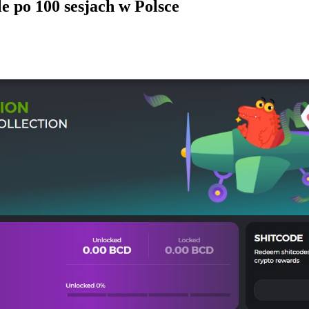
 po 100 sesjach w Polsce