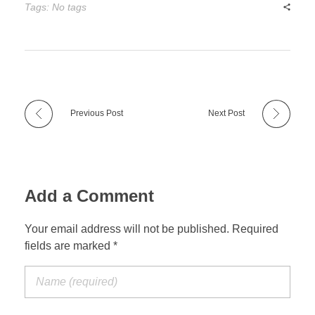
Tags: No tags
Previous Post
Next Post
Add a Comment
Your email address will not be published. Required
fields are marked *