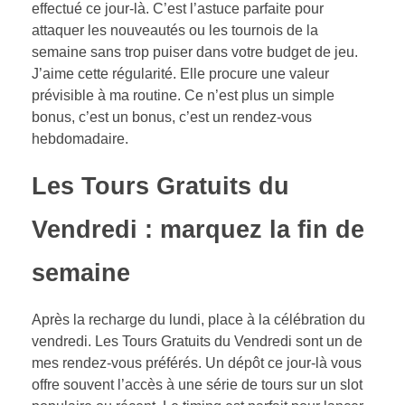
effectué ce jour-là. C’est l’astuce parfaite pour
attaquer les nouveautés ou les tournois de la
semaine sans trop puiser dans votre budget de jeu.
J’aime cette régularité. Elle procure une valeur
prévisible à ma routine. Ce n’est plus un simple
bonus, c’est un bonus, c’est un rendez-vous
hebdomadaire.
Les Tours Gratuits du
Vendredi : marquez la fin de
semaine
Après la recharge du lundi, place à la célébration du
vendredi. Les Tours Gratuits du Vendredi sont un de
mes rendez-vous préférés. Un dépôt ce jour-là vous
offre souvent l’accès à une série de tours sur un slot