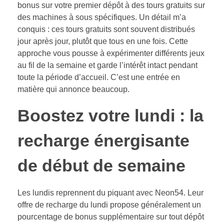
bonus sur votre premier dépôt à des tours gratuits sur
des machines à sous spécifiques. Un détail m’a
conquis : ces tours gratuits sont souvent distribués
jour après jour, plutôt que tous en une fois. Cette
approche vous pousse à expérimenter différents jeux
au fil de la semaine et garde l’intérêt intact pendant
toute la période d’accueil. C’est une entrée en
matière qui annonce beaucoup.
Boostez votre lundi : la
recharge énergisante
de début de semaine
Les lundis reprennent du piquant avec Neon54. Leur
offre de recharge du lundi propose généralement un
pourcentage de bonus supplémentaire sur tout dépôt