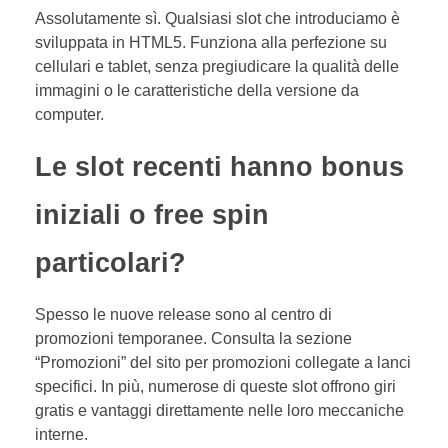
Assolutamente sì. Qualsiasi slot che introduciamo è
sviluppata in HTML5. Funziona alla perfezione su
cellulari e tablet, senza pregiudicare la qualità delle
immagini o le caratteristiche della versione da
computer.
Le slot recenti hanno bonus
iniziali o free spin
particolari?
Spesso le nuove release sono al centro di
promozioni temporanee. Consulta la sezione
“Promozioni” del sito per promozioni collegate a lanci
specifici. In più, numerose di queste slot offrono giri
gratis e vantaggi direttamente nelle loro meccaniche
interne.