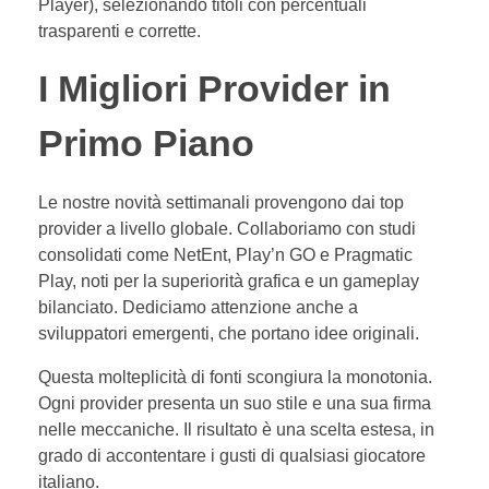
Player), selezionando titoli con percentuali
trasparenti e corrette.
I Migliori Provider in
Primo Piano
Le nostre novità settimanali provengono dai top
provider a livello globale. Collaboriamo con studi
consolidati come NetEnt, Play’n GO e Pragmatic
Play, noti per la superiorità grafica e un gameplay
bilanciato. Dediciamo attenzione anche a
sviluppatori emergenti, che portano idee originali.
Questa molteplicità di fonti scongiura la monotonia.
Ogni provider presenta un suo stile e una sua firma
nelle meccaniche. Il risultato è una scelta estesa, in
grado di accontentare i gusti di qualsiasi giocatore
italiano.