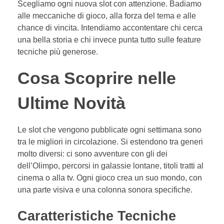
Scegliamo ogni nuova slot con attenzione. Badiamo
alle meccaniche di gioco, alla forza del tema e alle
chance di vincita. Intendiamo accontentare chi cerca
una bella storia e chi invece punta tutto sulle feature
tecniche più generose.
Cosa Scoprire nelle
Ultime Novità
Le slot che vengono pubblicate ogni settimana sono
tra le migliori in circolazione. Si estendono tra generi
molto diversi: ci sono avventure con gli dei
dell’Olimpo, percorsi in galassie lontane, titoli tratti al
cinema o alla tv. Ogni gioco crea un suo mondo, con
una parte visiva e una colonna sonora specifiche.
Caratteristiche Tecniche