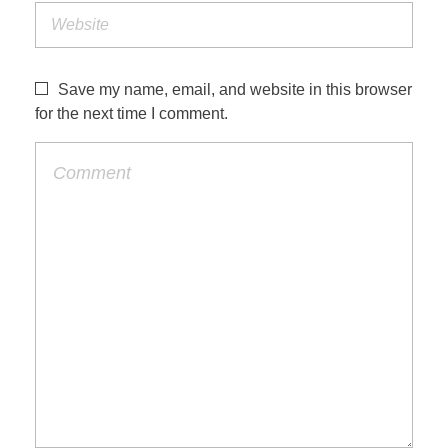
Save my name, email, and website in this browser
for the next time I comment.