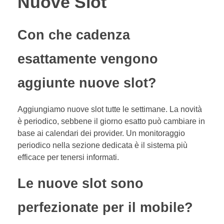
Nuove Slot
Con che cadenza
esattamente vengono
aggiunte nuove slot?
Aggiungiamo nuove slot tutte le settimane. La novità
è periodico, sebbene il giorno esatto può cambiare in
base ai calendari dei provider. Un monitoraggio
periodico nella sezione dedicata è il sistema più
efficace per tenersi informati.
Le nuove slot sono
perfezionate per il mobile?