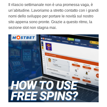
Il rilascio settimanale non è una promessa vaga, è
un’abitudine. Lavoriamo a stretto contatto con i grandi
nomi dello sviluppo per portare le novità sul nostro
sito appena sono pronte. Grazie a questo ritmo, la
sezione slot non stagna mai.