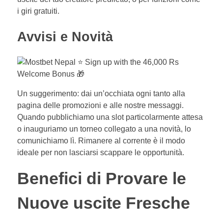
i giri gratuiti.
Avvisi e Novità
Un suggerimento: dai un’occhiata ogni tanto alla
pagina delle promozioni e alle nostre messaggi.
Quando pubblichiamo una slot particolarmente attesa
o inauguriamo un torneo collegato a una novità, lo
comunichiamo lì. Rimanere al corrente è il modo
ideale per non lasciarsi scappare le opportunità.
Benefici di Provare le
Nuove uscite Fresche