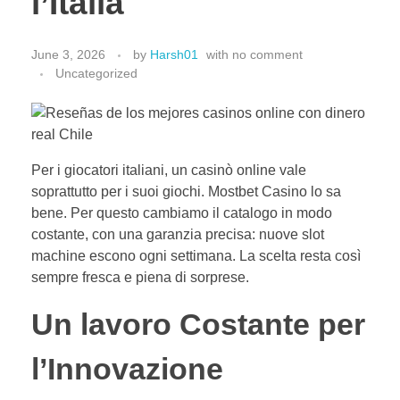
l’Italia
June 3, 2026
by
Harsh01
with
no comment
Uncategorized
Per i giocatori italiani, un casinò online vale
soprattutto per i suoi giochi. Mostbet Casino lo sa
bene. Per questo cambiamo il catalogo in modo
costante, con una garanzia precisa: nuove slot
machine escono ogni settimana. La scelta resta così
sempre fresca e piena di sorprese.
Un lavoro Costante per
l’Innovazione