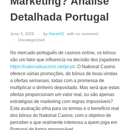
Marketing? Análise
Detalhada Portugal
June 3, 2026
by
Harsh01
with
no comment
Uncategorized
No mercado português de casinos online, os bónus
são um fator que influencia na decisão dos jogadores
https://nationalkaszino.net/pt-pt/
. O National Casino
oferece várias promoções, do bónus de boas-vindas
a ofertas semanais, todas com a promessa de
multiplicar o dinheiro depositado. Mas será que estas
ofertas proporcionam um valor real, ou são apenas
estratégias de marketing com regras impossíveis?
Esta avaliação olha para os termos e o benefício real
dos bónus do National Casino, com o objetivo de
perceber o que realmente interessa a quem joga em
Portugal de forma responsável.