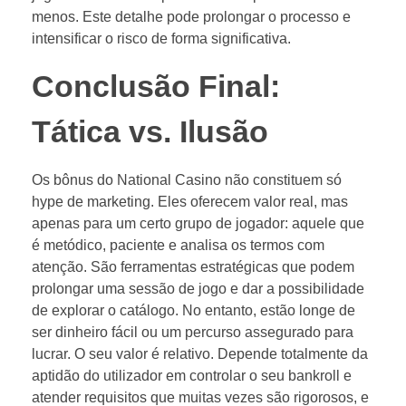
menos. Este detalhe pode prolongar o processo e
intensificar o risco de forma significativa.
Conclusão Final:
Tática vs. Ilusão
Os bônus do National Casino não constituem só
hype de marketing. Eles oferecem valor real, mas
apenas para um certo grupo de jogador: aquele que
é metódico, paciente e analisa os termos com
atenção. São ferramentas estratégicas que podem
prolongar uma sessão de jogo e dar a possibilidade
de explorar o catálogo. No entanto, estão longe de
ser dinheiro fácil ou um percurso assegurado para
lucrar. O seu valor é relativo. Depende totalmente da
aptidão do utilizador em controlar o seu bankroll e
atender requisitos que muitas vezes são rigorosos, e