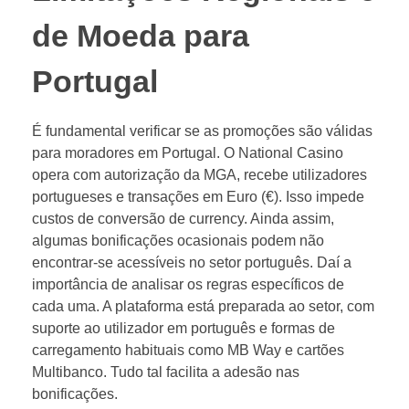
de Moeda para
Portugal
É fundamental verificar se as promoções são válidas
para moradores em Portugal. O National Casino
opera com autorização da MGA, recebe utilizadores
portugueses e transações em Euro (€). Isso impede
custos de conversão de currency. Ainda assim,
algumas bonificações ocasionais podem não
encontrar-se acessíveis no setor português. Daí a
importância de analisar os regras específicos de
cada uma. A plataforma está preparada ao setor, com
suporte ao utilizador em português e formas de
carregamento habituais como MB Way e cartões
Multibanco. Tudo tal facilita a adesão nas
bonificações.