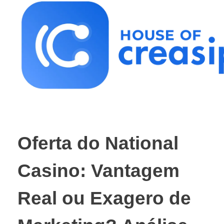
Best Influencer Marketing Agency
Oferta do National
Casino: Vantagem
Real ou Exagero de