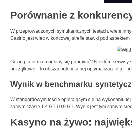
Porównanie z konkurenc
W przeprowadzonych symultanicznych testach, wiele inny
Casino jest więc w końcowej strefie stawki pod aspektem 
Gdzie platforma mogłaby się poprawić? Niektóre serwisy s
początkowej. To obszar potencjalnej optymalizacji dla Frida
Wynik w benchmarku syntetyc
W standardowym teście opierającym się na wykonaniu tej 
samym czasie 1.4 GB i 0.9 GB. Wynik jest tym samym śred
Kasyno na żywo: najwięk