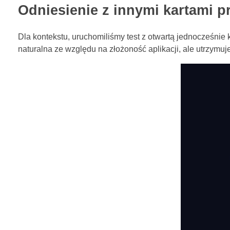
Odniesienie z innymi kartami p
Dla kontekstu, uruchomiliśmy test z otwartą jednocześnie
naturalna ze względu na złożoność aplikacji, ale utrzymuj