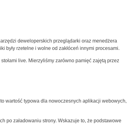
arzędzi deweloperskich przeglądarki oraz menedżera
i były rzetelne i wolne od zakłóceń innymi procesami.
stołami live. Mierzyliśmy zarówno pamięć zajętą przez
t to wartość typowa dla nowoczesnych aplikacji webowych,
tach po załadowaniu strony. Wskazuje to, że podstawowe