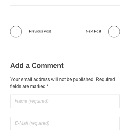
Previous Post
Next Post
Add a Comment
Your email address will not be published. Required
fields are marked *