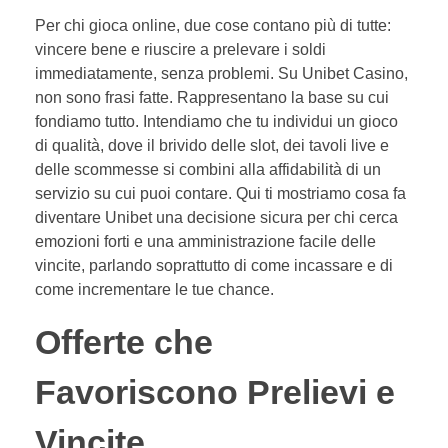
Per chi gioca online, due cose contano più di tutte:
vincere bene e riuscire a prelevare i soldi
immediatamente, senza problemi. Su Unibet Casino,
non sono frasi fatte. Rappresentano la base su cui
fondiamo tutto. Intendiamo che tu individui un gioco
di qualità, dove il brivido delle slot, dei tavoli live e
delle scommesse si combini alla affidabilità di un
servizio su cui puoi contare. Qui ti mostriamo cosa fa
diventare Unibet una decisione sicura per chi cerca
emozioni forti e una amministrazione facile delle
vincite, parlando soprattutto di come incassare e di
come incrementare le tue chance.
Offerte che
Favoriscono Prelievi e
Vincite