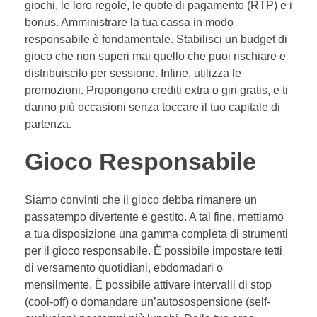
giochi, le loro regole, le quote di pagamento (RTP) e i
bonus. Amministrare la tua cassa in modo
responsabile è fondamentale. Stabilisci un budget di
gioco che non superi mai quello che puoi rischiare e
distribuiscilo per sessione. Infine, utilizza le
promozioni. Propongono crediti extra o giri gratis, e ti
danno più occasioni senza toccare il tuo capitale di
partenza.
Gioco Responsabile
Siamo convinti che il gioco debba rimanere un
passatempo divertente e gestito. A tal fine, mettiamo
a tua disposizione una gamma completa di strumenti
per il gioco responsabile. È possibile impostare tetti
di versamento quotidiani, ebdomadari o
mensilmente. È possibile attivare intervalli di stop
(cool-off) o domandare un’autosospensione (self-