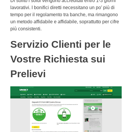
Di solito i soldi vengono accreditati entro 1-3 giorni
lavorativi. I bonifici diretti necessitano un po’ più di
tempo per il regolamento tra banche, ma rimangono
un metodo affidabile e affidabile, soprattutto per cifre
più consistenti.
Servizio Clienti per le
Vostre Richiesta sui
Prelievi