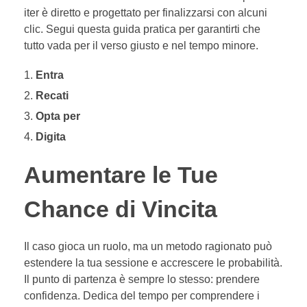
iter è diretto e progettato per finalizzarsi con alcuni
clic. Segui questa guida pratica per garantirti che
tutto vada per il verso giusto e nel tempo minore.
Entra
Recati
Opta per
Digita
Aumentare le Tue
Chance di Vincita
Il caso gioca un ruolo, ma un metodo ragionato può
estendere la tua sessione e accrescere le probabilità.
Il punto di partenza è sempre lo stesso: prendere
confidenza. Dedica del tempo per comprendere i