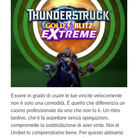
Essere in grado di usare le tue vincite velocemente
non è solo una comodità. È quello che differenzia un
casino professionale da uno che non lo è. Un ritiro
tardivo, che ti fa aspettare senza spiegazioni,
compromette la soddisfazione di aver vinto. Noi di
Unibet lo comprendiamo bene. Per questo abbiamo