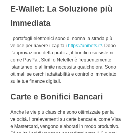
E-Wallet: La Soluzione più
Immediata
I portafogli elettronici sono di norma la strada più
veloce per riavere i capitali
https://unibets.it/
. Dopo
l’approvazione della pratica, il bonifico su sistemi
come PayPal, Skrill o Neteller è frequentemente
istantaneo, o al limite necessita qualche ora. Sono
ottimali se cerchi adattabilità e controllo immediato
sulle tue finanze digitali.
Carte e Bonifici Bancari
Anche le vie più classiche sono ottimizzate per la
velocità. I prelevamenti su carte bancarie, come Visa
e Mastercard, vengono elaborati in modo produttivo.