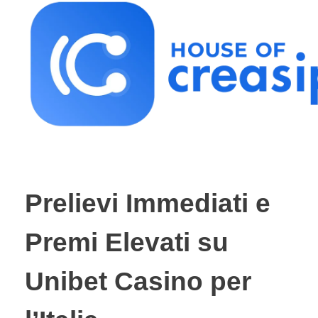
Best Influencer Marketing Agency
Prelievi Immediati e
Premi Elevati su
Unibet Casino per