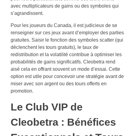
avec multiplicateurs de gains ou des symboles qui
s’agrandissent.
Pour les joueurs du Canada, il est judicieux de se
renseigner sur ces jeux avant d’employer des parties
gratuites. Saisir le fonction des symboles scatter (qui
déclenchent les tours gratuits), le taux de
redistribution et la volatilité contribue à optimiser les
probabilités de gains significatifs. Cleobetra rend
aisé cela en offrant souvent un mode d’essai. Cette
option est utile pour concevoir une stratégie avant de
miser avec son argent ou des tours offerts en
promotion.
Le Club VIP de
Cleobetra : Bénéfices