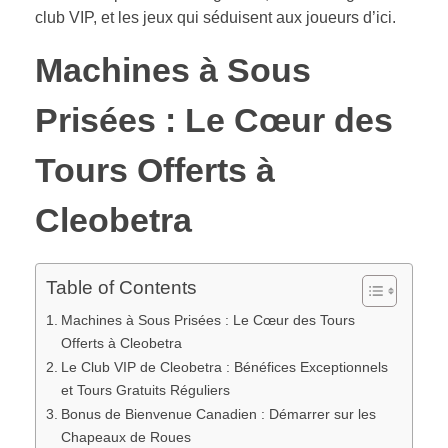
club VIP, et les jeux qui séduisent aux joueurs d’ici.
Machines à Sous
Prisées : Le Cœur des
Tours Offerts à
Cleobetra
Table of Contents
Machines à Sous Prisées : Le Cœur des Tours
Offerts à Cleobetra
Le Club VIP de Cleobetra : Bénéfices Exceptionnels
et Tours Gratuits Réguliers
Bonus de Bienvenue Canadien : Démarrer sur les
Chapeaux de Roues