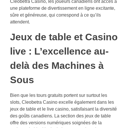
Cleobetra Casino, les joueurs canadiens ont accès à
une plateforme de divertissement en ligne excitante,
sûre et généreuse, qui correspond à ce qu’ils
attendent.
Jeux de table et Casino
live : L’excellence au-
delà des Machines à
Sous
Bien que les tours gratuits portent sur surtout les
slots, Cleobetra Casino excelle également dans les
jeux de table et le live casino, satisfaisant la diversité
des goûts canadiens. La section des jeux de table
offre des versions numériques soignées de la