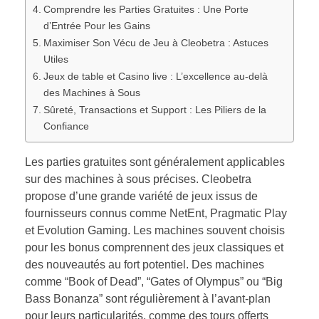
Comprendre les Parties Gratuites : Une Porte
d’Entrée Pour les Gains
Maximiser Son Vécu de Jeu à Cleobetra : Astuces
Utiles
Jeux de table et Casino live : L’excellence au-delà
des Machines à Sous
Sûreté, Transactions et Support : Les Piliers de la
Confiance
Les parties gratuites sont généralement applicables
sur des machines à sous précises. Cleobetra
propose d’une grande variété de jeux issus de
fournisseurs connus comme NetEnt, Pragmatic Play
et Evolution Gaming. Les machines souvent choisis
pour les bonus comprennent des jeux classiques et
des nouveautés au fort potentiel. Des machines
comme “Book of Dead”, “Gates of Olympus” ou “Big
Bass Bonanza” sont régulièrement à l’avant-plan
pour leurs particularités, comme des tours offerts