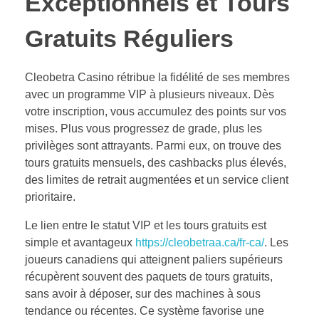
Exceptionnels et Tours
Gratuits Réguliers
Cleobetra Casino rétribue la fidélité de ses membres
avec un programme VIP à plusieurs niveaux. Dès
votre inscription, vous accumulez des points sur vos
mises. Plus vous progressez de grade, plus les
privilèges sont attrayants. Parmi eux, on trouve des
tours gratuits mensuels, des cashbacks plus élevés,
des limites de retrait augmentées et un service client
prioritaire.
Le lien entre le statut VIP et les tours gratuits est
simple et avantageux
https://cleobetraa.ca/fr-ca/
. Les
joueurs canadiens qui atteignent paliers supérieurs
récupèrent souvent des paquets de tours gratuits,
sans avoir à déposer, sur des machines à sous
tendance ou récentes. Ce système favorise une