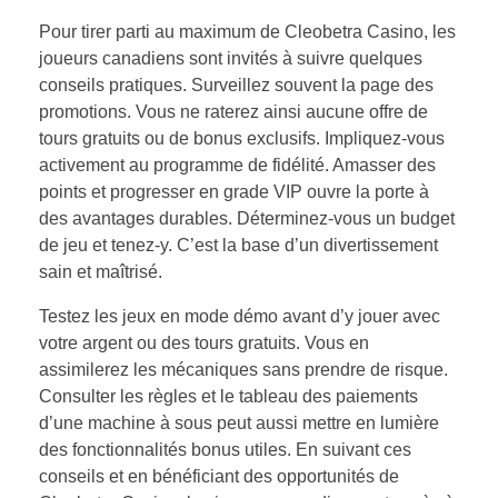
Pour tirer parti au maximum de Cleobetra Casino, les
joueurs canadiens sont invités à suivre quelques
conseils pratiques. Surveillez souvent la page des
promotions. Vous ne raterez ainsi aucune offre de
tours gratuits ou de bonus exclusifs. Impliquez-vous
activement au programme de fidélité. Amasser des
points et progresser en grade VIP ouvre la porte à
des avantages durables. Déterminez-vous un budget
de jeu et tenez-y. C’est la base d’un divertissement
sain et maîtrisé.
Testez les jeux en mode démo avant d’y jouer avec
votre argent ou des tours gratuits. Vous en
assimilerez les mécaniques sans prendre de risque.
Consulter les règles et le tableau des paiements
d’une machine à sous peut aussi mettre en lumière
des fonctionnalités bonus utiles. En suivant ces
conseils et en bénéficiant des opportunités de