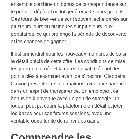
ensemble combine un bonus de correspondance sur
le premier dépôt et un lot généreux de tours gratuits.
Ces tours de bienvenue sont souvent échelonnés sur
plusieurs jours ou distribués sur plusieurs jeux
populaires, ce qui prolonge la période de découverte
et les chances de gagner.
Il est primordial pour les nouveaux membres de saisir
le détail précis de cette offre. Les conditions de mise,
les jeux concernés et la durée de validité sont des
points clés à examiner avant de s’inscrire. Cleobetra
Casino présente ces informations avec transparence,
dans un esprit de transparence. En employant ce
bonus de bienvenue avec un peu de stratégie, un
joueur peut parcourir la plateforme en détail et jeter
les bases pour ses futures sessions, avec une
véritable opportunité de retirer des gains.
Comprendre les