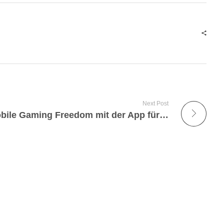
Next Post
Bonuskong Casino – Mobile Gaming Freedom mit der App fürs Casino in der CH