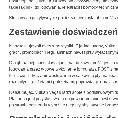
dostrzegalna i klikalna. Brakowało oczywiście dynamiczn
takie jak linki do logowania, rejestracji i pomocy technicz
Kluczowym pozytywnym spostrzeżeniem była obecność zn
Zestawienie doświadczeń 
Nasz test ujawnił mieszane wyniki. Z jednej strony, Vu
grach, promocjach i regulaminach nawet przy wyłączonym
Dla globalnej marki stawiającej na niezawodność, jest t
logowania przez typowe wykonanie formularza POST z red
formacie HTML. Zainwestowanie w całkowitą płynną spadek
rozmaitymi gadżetami i potrzebami, poprawiając obraz kas
Reasumując, Vulkan Vegas radzi sobie z podstawowym dostę
Platforma jest przystosowana na powiadamianie użytkown
po stronie backendu wyraźnie ulepszyłoby łatwość i zabe