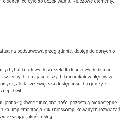
h okienek, co było do oczekiwania. Kluczowe elementy,
walają na podstawową przeglądanie, dostęp do danych o
ostych, backendowych ścieżek dla kluczowych działań:
i awaryjnych oraz jaśniejszych komunikatów błędów w
owymi, ale także zwiększa dostępność dla graczy z
żdej chwili.
m, jednak główne funkcjonalności pozostają niedostępne.
nnika. Implementacja kilku nieskomplikowanych rozwiązań
zwiększając jakość usługi.