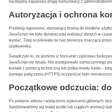
niezbędny zapasowy drogę komunikacji z administratorem w
Autoryzacja i ochrona ko
Przebieg logowania, stanowiący bramą do środków użytkow
JavaScript nie było dynamicznej walidacji danych w czasie
wysłać. Tutaj oczekiwała na nas pierwsza znacząca przes
użytkownika.
Świadczyło to, że pomimo iż front-end częściowo funkcjo
JavaScript nie działa. Nie występowało samoczynnego pr
kontakt z pomocą techniczną lub próba resetu hasła – tut
samego połączenia (HTTPS) oczywiście było nienaruszon
Początkowe odczucia: do
Po podaniu adresu i wyłączeniu wykonania głównych skr
Spodziewaliśmy się białej pustki lub ciągłych animacji ła