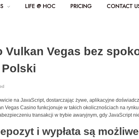
ES
LIFE @ HOC
PRICING
CONTACT U
 Vulkan Vegas bez spokoj
 Polski
ed
icie na JavaScript, dostarczając żywe, aplikacyjne doświadcze
lkan Vegas Casino funkcjonuje w takich okolicznościach na rynk
bezpieczeniu transakcji w trybie awaryjnym, gdy JavaScript nie
depozyt i wypłata są możliw