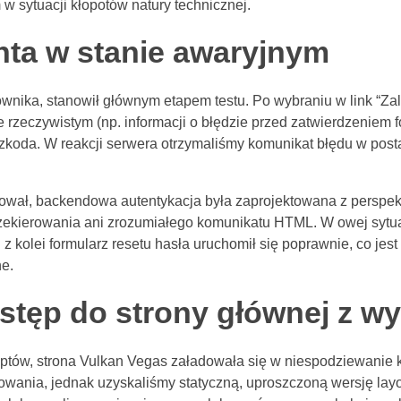
 sytuacji kłopotów natury technicznej.
nta w stanie awaryjnym
nika, stanowił głównym etapem testu. Po wybraniu w link “Zalo
 rzeczywistym (np. informacji o błędzie przed zatwierdzeniem f
zkoda. W reakcji serwera otrzymaliśmy komunikat błędu w post
nował, backendowa autentykacja była zaprojektowana z perspek
zekierowania ani zrozumiałego komunikatu HTML. W owej sytuac
aj z kolei formularz resetu hasła uruchomił się poprawnie, co
e.
stęp do strony głównej z w
yptów, strona Vulkan Vegas załadowała się w niespodziewanie
dowania, jednak uzyskaliśmy statyczną, uproszczoną wersję layo