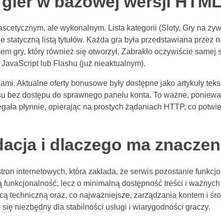
o gier w bazowej wersji HTM
scetycznym, ale wykonalnym. Lista kategorii (Sloty, Gry na żywo
e statyczną listą tytułów. Każda gra była przedstawiana przez na
em gry, który również się otworzył. Zabrakło oczywiście samej s
avaScript lub Flashu (już nieaktualnym).
jami. Aktualne oferty bonusowe były dostępne jako artykuły t
u bez dostępu do sprawnego panelu konta. To ważne, ponieważ
gała płynnie, opierając na prostych żądaniach HTTP, co potwier
acja i dlaczego ma znaczen
tron internetowych, która zakłada, że serwis pozostanie funk
itą funkcjonalność, lecz o minimalną dostępność treści i ważny
ocą techniczną oraz, co najważniejsze, zarządzania kontem i ś
się niezbędny dla stabilności usługi i wiarygodności graczy.