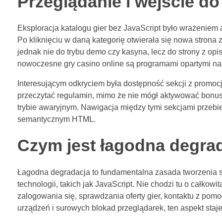
Przeglądanie i wejście d
Eksploracja katalogu gier bez JavaScript było wrażeniem a
Po kliknięciu w daną kategorię otwierała się nowa strona z
jednak nie do trybu demo czy kasyna, lecz do strony z opis
nowoczesne gry casino online są programami opartymi na J
Interesującym odkryciem była dostępność sekcji z promoc
przeczytać regulamin, mimo że nie mógł aktywować bonus
trybie awaryjnym. Nawigacja między tymi sekcjami przebie
semantycznym HTML.
Czym jest łagodna degrad
Łagodna degradacja to fundamentalna zasada tworzenia s
technologii, takich jak JavaScript. Nie chodzi tu o całkow
zalogowania się, sprawdzania oferty gier, kontaktu z pom
urządzeń i surowych blokad przeglądarek, ten aspekt staje 