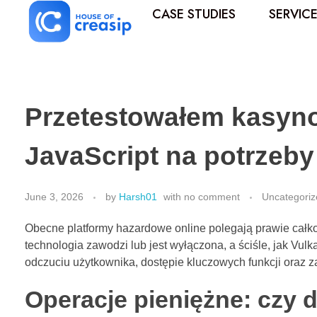
CASE STUDIES
SERVIC
Best Influencer Marketing Agency
Przetestowałem kasyno
JavaScript na potrzeby
June 3, 2026
by
Harsh01
with
no comment
Uncategoriz
Obecne platformy hazardowe online polegają prawie całkow
technologia zawodzi lub jest wyłączona, a ściśle, jak Vu
odczuciu użytkownika, dostępie kluczowych funkcji oraz za
Operacje pieniężne: czy 