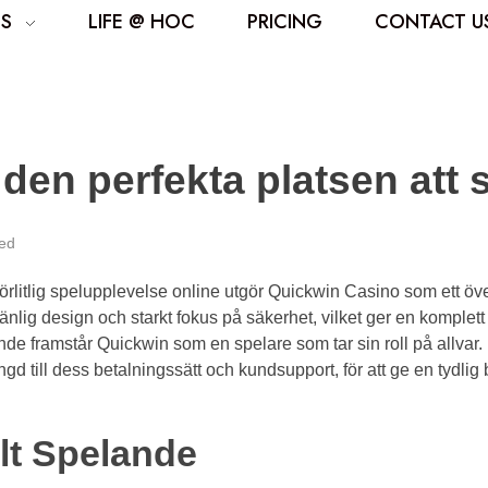
ES
LIFE @ HOC
PRICING
CONTACT U
en perfekta platsen att s
ed
lförlitlig spelupplevelse online utgör Quickwin Casino som ett ö
nlig design och starkt fokus på säkerhet, vilket ger en komplet
ande framstår Quickwin som en spelare som tar sin roll på allvar
ill dess betalningssätt och kundsupport, för att ge en tydlig bild
lt Spelande