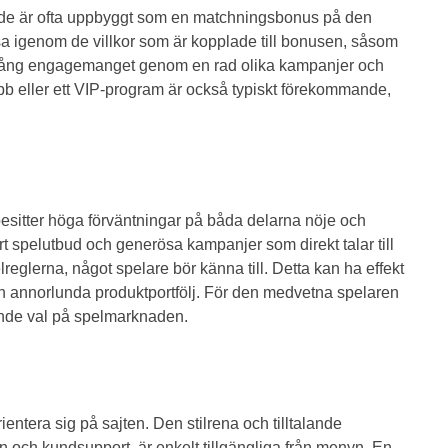
dande är ofta uppbyggt som en matchningsbonus på den
läsa igenom de villkor som är kopplade till bonusen, såsom
not igång engagemanget genom en rad olika kampanjer och
bb eller ett VIP-program är också typiskt förekommande,
esitter höga förväntningar på båda delarna nöje och
rt spelutbud och generösa kampanjer som direkt talar till
eglerna, något spelare bör känna till. Detta kan ha effekt
 en annorlunda produktportfölj. För den medvetna spelaren
lande val på spelmarknaden.
ntera sig på sajten. Den stilrena och tilltalande
n och kundsupport, är enkelt tillgängliga från menyn. En