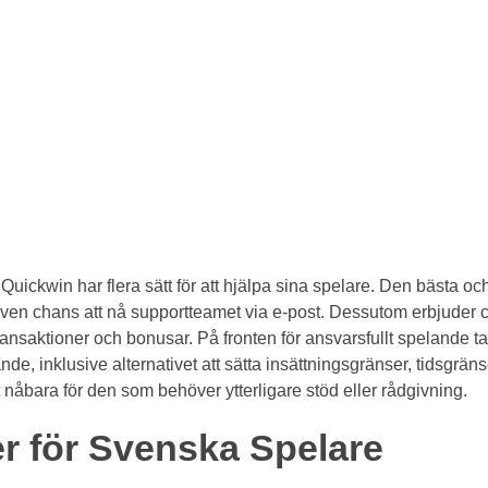
och Quickwin har flera sätt för att hjälpa sina spelare. Den bästa
även chans att nå supportteamet via e-post. Dessutom erbjuder c
ansaktioner och bonusar. På fronten för ansvarsfullt spelande ta
de, inklusive alternativet att sätta insättningsgränser, tidsgrän
 nåbara för den som behöver ytterligare stöd eller rådgivning.
 för Svenska Spelare