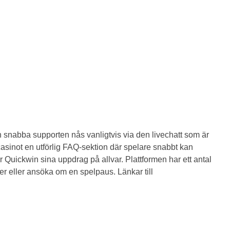
 och snabba supporten nås vanligtvis via den livechatt som är
asinot en utförlig FAQ-sektion där spelare snabbt kan
r Quickwin sina uppdrag på allvar. Plattformen har ett antal
ser eller ansöka om en spelpaus. Länkar till