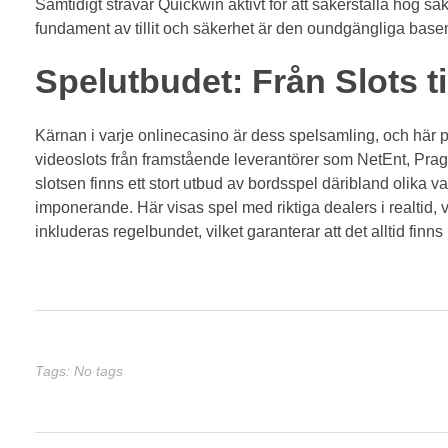
Samtidigt strävar Quickwin aktivt för att säkerställa hög s
fundament av tillit och säkerhet är den oundgängliga basen
Spelutbudet: Från Slots ti
Kärnan i varje onlinecasino är dess spelsamling, och hä
videoslots från framstående leverantörer som NetEnt, Prag
slotsen finns ett stort utbud av bordsspel däribland olika
imponerande. Här visas spel med riktiga dealers i realtid, v
inkluderas regelbundet, vilket garanterar att det alltid finns
Tags: No tags