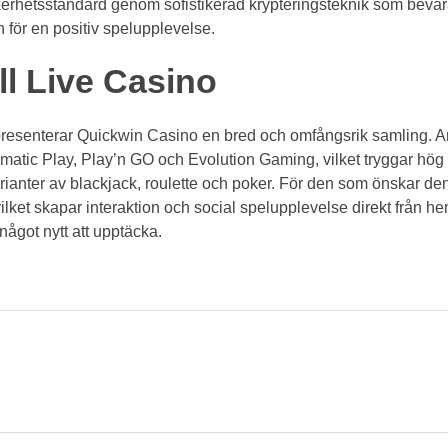
äkerhetsstandard genom sofistikerad krypteringsteknik som bevarar
 för en positiv spelupplevelse.
ll Live Casino
r presenterar Quickwin Casino en bred och omfångsrik samling.
matic Play, Play’n GO och Evolution Gaming, vilket tryggar hög 
 varianter av blackjack, roulette och poker. För den som önskar 
ilket skapar interaktion och social spelupplevelse direkt från he
 något nytt att upptäcka.