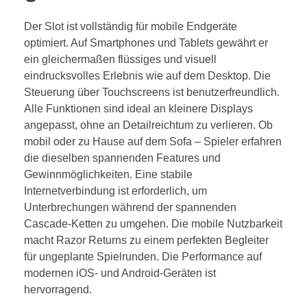
Der Slot ist vollständig für mobile Endgeräte
optimiert. Auf Smartphones und Tablets gewährt er
ein gleichermaßen flüssiges und visuell
eindrucksvolles Erlebnis wie auf dem Desktop. Die
Steuerung über Touchscreens ist benutzerfreundlich.
Alle Funktionen sind ideal an kleinere Displays
angepasst, ohne an Detailreichtum zu verlieren. Ob
mobil oder zu Hause auf dem Sofa – Spieler erfahren
die dieselben spannenden Features und
Gewinnmöglichkeiten. Eine stabile
Internetverbindung ist erforderlich, um
Unterbrechungen während der spannenden
Cascade-Ketten zu umgehen. Die mobile Nutzbarkeit
macht Razor Returns zu einem perfekten Begleiter
für ungeplante Spielrunden. Die Performance auf
modernen iOS- und Android-Geräten ist
hervorragend.