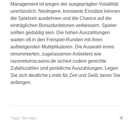
Management ist wegen der ausgeprägten Volatilität
unerlässlich. Niedrigere, konstante Einsätze können
die Spielzeit ausdehnen und die Chance auf die
einträglichen Bonusfunktionen verbessern. Spieler
sollten geduldig sein. Die hohen Auszahlungen
warten oft in den Freispiel-Runden mit ihren
aufsteigenden Multiplikatoren. Die Auswahl eines
renommierten, zugelassenen Anbieters wie
razorreturnscasino.de sichert zudem gerechte
Zufallszahlen und pünktliche Auszahlungen. Legen
Sie sich deutliche Limits für Zeit und Geld, bevor Sie
anfangen.
Tags: No tags