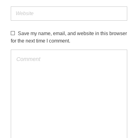
Save my name, email, and website in this browser
for the next time I comment.