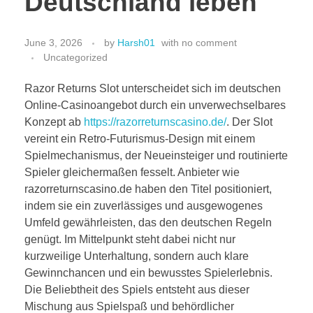
Deutschland leben
June 3, 2026
by
Harsh01
with
no comment
Uncategorized
Razor Returns Slot unterscheidet sich im deutschen
Online-Casinoangebot durch ein unverwechselbares
Konzept ab
https://razorreturnscasino.de/
. Der Slot
vereint ein Retro-Futurismus-Design mit einem
Spielmechanismus, der Neueinsteiger und routinierte
Spieler gleichermaßen fesselt. Anbieter wie
razorreturnscasino.de haben den Titel positioniert,
indem sie ein zuverlässiges und ausgewogenes
Umfeld gewährleisten, das den deutschen Regeln
genügt. Im Mittelpunkt steht dabei nicht nur
kurzweilige Unterhaltung, sondern auch klare
Gewinnchancen und ein bewusstes Spielerlebnis.
Die Beliebtheit des Spiels entsteht aus dieser
Mischung aus Spielspaß und behördlicher