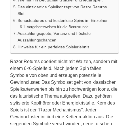
Wie man in Deutschland sicher und legal spielt
Das einzigartige Spielkonzept von Razor Returns
Slot
Bonusfeatures und kostenlose Spins im Einzelnen
Vorgehensweisen für die Bonusrunde
Auszahlungsquote, Varianz und höchste
Auszahlungschancen
Hinweise für ein perfektes Spielerlebnis
Razor Returns operiert nicht mit Walzen, sondern mit
einem 6×6-Spielfeld. Nach jedem Spin fallen
Symbole von oben und erzeugen potenzielle
Gewinncluster. Das Symbolset geht von klassischen
Spielkartenwerten bis hin zu hochwertigen Icons, die
das futuristische Thema aufgreifen. Dazu gehören
stylisierte Kopfhörer oder Energiekristalle. Kern des
Spiels ist der “Razor Mechanismus”. Jeder
Gewinncluster initiiert eine Kettenreaktion aus. Die
siegenden Symbole verschwinden, neue rutschen