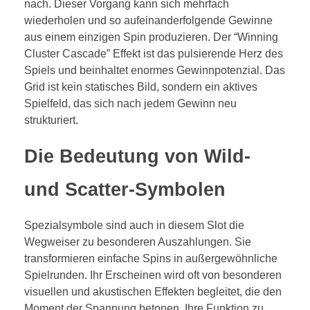
nach. Dieser Vorgang kann sich mehrfach
wiederholen und so aufeinanderfolgende Gewinne
aus einem einzigen Spin produzieren. Der “Winning
Cluster Cascade” Effekt ist das pulsierende Herz des
Spiels und beinhaltet enormes Gewinnpotenzial. Das
Grid ist kein statisches Bild, sondern ein aktives
Spielfeld, das sich nach jedem Gewinn neu
strukturiert.
Die Bedeutung von Wild-
und Scatter-Symbolen
Spezialsymbole sind auch in diesem Slot die
Wegweiser zu besonderen Auszahlungen. Sie
transformieren einfache Spins in außergewöhnliche
Spielrunden. Ihr Erscheinen wird oft von besonderen
visuellen und akustischen Effekten begleitet, die den
Moment der Spannung betonen. Ihre Funktion zu