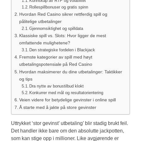
Kunnskap av RTP og volatilitet
Rollespillbonuser og gratis spinn
Hvordan Red Casino sikrer rettferdig spill og
pålitelige utbetalinger
Gjennomsiktighet og spilldata
Klassiske spill vs. Slots: Hvor ligger de mest
omfattende mulighetene?
Den strategiske fordelen i Blackjack
Fremste kategorier av spill med høyt
utbetalingspotensiale på Red Casino
Hvordan maksimerer du dine utbetalinger: Taktikker
og tips
Dra nytte av bonustilbud klokt
Konkurrer med mål og resultatorientering
Veien videre for betydelige gevinster i online spill
Å starte med å jakte på store gevinster
Uttrykket ‘stor gevinst’ utbetaling’ blir stadig brukt feil.
Det handler ikke bare om den absolutte jackpotten,
som kan stige opp i millioner. Like avgjørende er