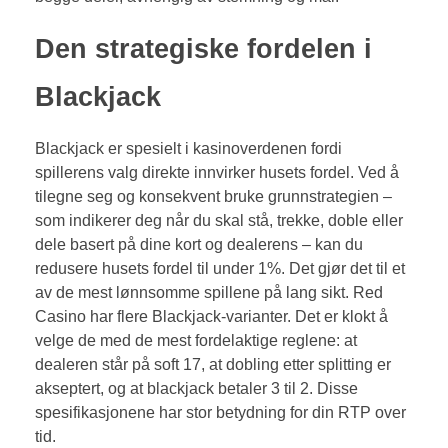
Den strategiske fordelen i
Blackjack
Blackjack er spesielt i kasinoverdenen fordi
spillerens valg direkte innvirker husets fordel. Ved å
tilegne seg og konsekvent bruke grunnstrategien –
som indikerer deg når du skal stå, trekke, doble eller
dele basert på dine kort og dealerens – kan du
redusere husets fordel til under 1%. Det gjør det til et
av de mest lønnsomme spillene på lang sikt. Red
Casino har flere Blackjack-varianter. Det er klokt å
velge de med de mest fordelaktige reglene: at
dealeren står på soft 17, at dobling etter splitting er
akseptert, og at blackjack betaler 3 til 2. Disse
spesifikasjonene har stor betydning for din RTP over
tid.