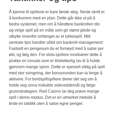
Å kjenne til spillene er bare første steg. Neste skritt er
å konkurrere med en plan. Dette går ikke ut på å
bedra systemet, men om å håndtere bankrollen din
og velge spill på en måte som gir størst glede og
utbytte innenfor omfanget av et lykkespill. Mitt
sentrale tips handler alltid om bankroll-management:
Fastsett en pengesum du er fornøyd med å satse per
økt, og følg den. For slots-spillere innebærer dette å
plukke en innsats som er tilstrekkelig lav til å holde
gjennom mange spinn. Dette er spesielt viktig på spill
med stor svingning, der bonusrunden kan ta lenge å
aktivere. For bordspillspillere dreier det seg om å
holde seg unna risikable sideveddemål og følge
grunnstrategien. Red Casino lar deg prøve mange
spill i demo-modus. Det er en utmerket metode å
teste en taktikk uten å satse egne penger.