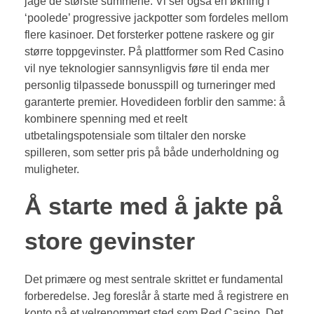
jage de største summene. Vi ser også en økning i
‘poolede’ progressive jackpotter som fordeles mellom
flere kasinoer. Det forsterker pottene raskere og gir
større toppgevinster. På plattformer som Red Casino
vil nye teknologier sannsynligvis føre til enda mer
personlig tilpassede bonusspill og turneringer med
garanterte premier. Hovedideen forblir den samme: å
kombinere spenning med et reelt
utbetalingspotensiale som tiltaler den norske
spilleren, som setter pris på både underholdning og
muligheter.
Å starte med å jakte på
store gevinster
Det primære og mest sentrale skrittet er fundamental
forberedelse. Jeg foreslår å starte med å registrere en
konto på et velrenommert sted som Red Casino. Det