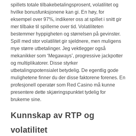
spillets totale tilbakebetalingsprosent, volatilitet og
hvilke bonusfunksjonene kan gi. En høy, for
eksempel over 97%, indikerer oss at spillet i snitt gir
mer tilbake til spillerne over tid. Volatiliteten
bestemmer hyppigheten og størrelsen på gevinster.
Spill med stor volatilitet gir sjeldnere, men muligens
mye større utbetalinger. Jeg vektlegger også
mekanikker som ‘Megaways’, progressive jackpotter
og multiplikatorer. Disse styrker
utbetalingspotensialet betydelig. De egentlig gode
mulighetene finner du der disse faktorene forenes. En
profesjonell operatør som Red Casino må kunne
presentere dette skjæringspunktet tydelig for
brukerne sine.
Kunnskap av RTP og
volatilitet