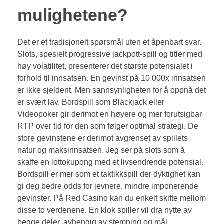
mulighetene?
Det er et tradisjonelt spørsmål uten et åpenbart svar.
Slots, spesielt progressive jackpott-spill og titler med
høy volatilitet, presenterer det største potensialet i
forhold til innsatsen. En gevinst på 10 000x innsatsen
er ikke sjeldent. Men sannsynligheten for å oppnå det
er svært lav. Bordspill som Blackjack eller
Videopoker gir derimot en høyere og mer forutsigbar
RTP over tid for den som følger optimal strategi. De
store gevinstene er derimot avgrenset av spillets
natur og maksinnsatsen. Jeg ser på slots som å
skaffe en lottokupong med et livsendrende potensial.
Bordspill er mer som et taktikkspill der dyktighet kan
gi deg bedre odds for jevnere, mindre imponerende
gevinster. På Red Casino kan du enkelt skifte mellom
disse to verdenene. En klok spiller vil dra nytte av
begge deler, avhengig av stemning og mål.