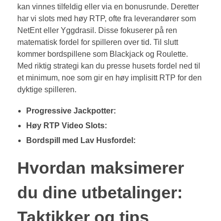
kan vinnes tilfeldig eller via en bonusrunde. Deretter
har vi slots med høy RTP, ofte fra leverandører som
NetEnt eller Yggdrasil. Disse fokuserer på ren
matematisk fordel for spilleren over tid. Til slutt
kommer bordspillene som Blackjack og Roulette.
Med riktig strategi kan du presse husets fordel ned til
et minimum, noe som gir en høy implisitt RTP for den
dyktige spilleren.
Progressive Jackpotter:
Høy RTP Video Slots:
Bordspill med Lav Husfordel:
Hvordan maksimerer
du dine utbetalinger:
Taktikker og tips