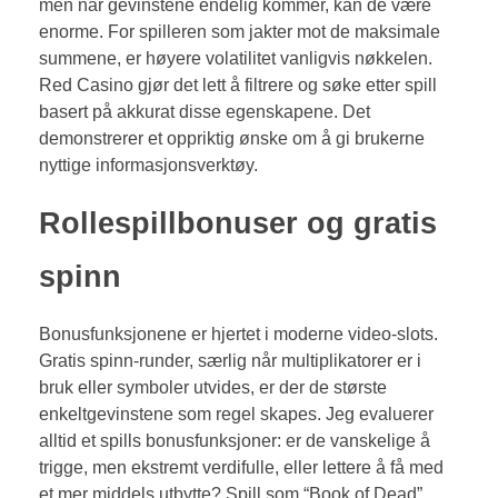
men når gevinstene endelig kommer, kan de være
enorme. For spilleren som jakter mot de maksimale
summene, er høyere volatilitet vanligvis nøkkelen.
Red Casino gjør det lett å filtrere og søke etter spill
basert på akkurat disse egenskapene. Det
demonstrerer et oppriktig ønske om å gi brukerne
nyttige informasjonsverktøy.
Rollespillbonuser og gratis
spinn
Bonusfunksjonene er hjertet i moderne video-slots.
Gratis spinn-runder, særlig når multiplikatorer er i
bruk eller symboler utvides, er der de største
enkeltgevinstene som regel skapes. Jeg evaluerer
alltid et spills bonusfunksjoner: er de vanskelige å
trigge, men ekstremt verdifulle, eller lettere å få med
et mer middels utbytte? Spill som “Book of Dead”