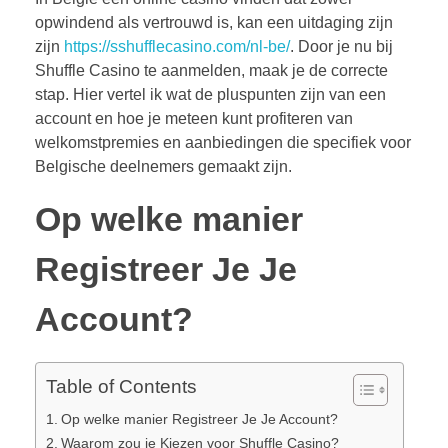
opwindend als vertrouwd is, kan een uitdaging zijn
zijn
https://sshufflecasino.com/nl-be/
. Door je nu bij
Shuffle Casino te aanmelden, maak je de correcte
stap. Hier vertel ik wat de pluspunten zijn van een
account en hoe je meteen kunt profiteren van
welkomstpremies en aanbiedingen die specifiek voor
Belgische deelnemers gemaakt zijn.
Op welke manier
Registreer Je Je
Account?
Table of Contents
Op welke manier Registreer Je Je Account?
Waarom zou je Kiezen voor Shuffle Casino?