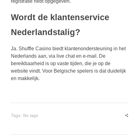
registratie hebt opgegeven.
Wordt de klantenservice
Nederlandstalig?
Ja. Shuffle Casino biedt klantenondersteuning in het
Nederlands aan, via live chat en e-mail. De
bereikbaarheid is op vaste tijden, die je op de
website vindt. Voor Belgische spelers is dat duidelijk
en makkelijk.
Tags: No tags