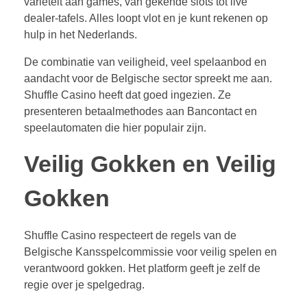
variëteit aan games, van gekende slots tot live
dealer-tafels. Alles loopt vlot en je kunt rekenen op
hulp in het Nederlands.
De combinatie van veiligheid, veel spelaanbod en
aandacht voor de Belgische sector spreekt me aan.
Shuffle Casino heeft dat goed ingezien. Ze
presenteren betaalmethodes aan Bancontact en
speelautomaten die hier populair zijn.
Veilig Gokken en Veilig
Gokken
Shuffle Casino respecteert de regels van de
Belgische Kansspelcommissie voor veilig spelen en
verantwoord gokken. Het platform geeft je zelf de
regie over je spelgedrag.