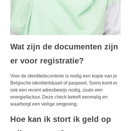
Wat zijn de documenten zijn
er voor registratie?
Voor de identiteitscontrole is nodig een kopie van je
Belgische identiteitskaart of paspoort. Soms komt er
ook een recent adresbewijs nodig, zoals een
energiefactuur. Deze check betreft eenmalig en
waarborgt een veilige omgeving.
Hoe kan ik stort ik geld op