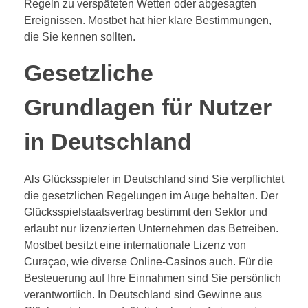
Regeln zu verspäteten Wetten oder abgesagten
Ereignissen. Mostbet hat hier klare Bestimmungen,
die Sie kennen sollten.
Gesetzliche
Grundlagen für Nutzer
in Deutschland
Als Glücksspieler in Deutschland sind Sie verpflichtet
die gesetzlichen Regelungen im Auge behalten. Der
Glücksspielstaatsvertrag bestimmt den Sektor und
erlaubt nur lizenzierten Unternehmen das Betreiben.
Mostbet besitzt eine internationale Lizenz von
Curaçao, wie diverse Online-Casinos auch. Für die
Besteuerung auf Ihre Einnahmen sind Sie persönlich
verantwortlich. In Deutschland sind Gewinne aus