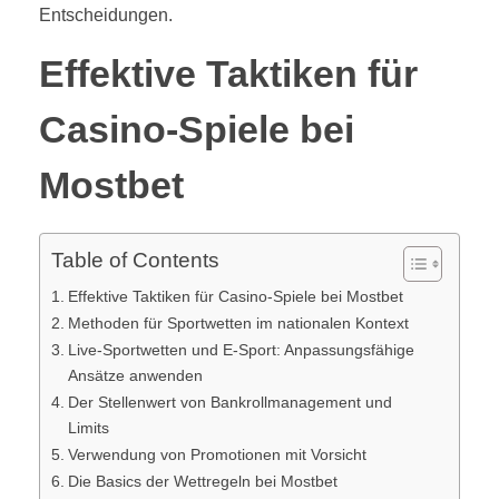
Entscheidungen.
Effektive Taktiken für
Casino-Spiele bei
Mostbet
Table of Contents
Effektive Taktiken für Casino-Spiele bei Mostbet
Methoden für Sportwetten im nationalen Kontext
Live-Sportwetten und E-Sport: Anpassungsfähige
Ansätze anwenden
Der Stellenwert von Bankrollmanagement und
Limits
Verwendung von Promotionen mit Vorsicht
Die Basics der Wettregeln bei Mostbet