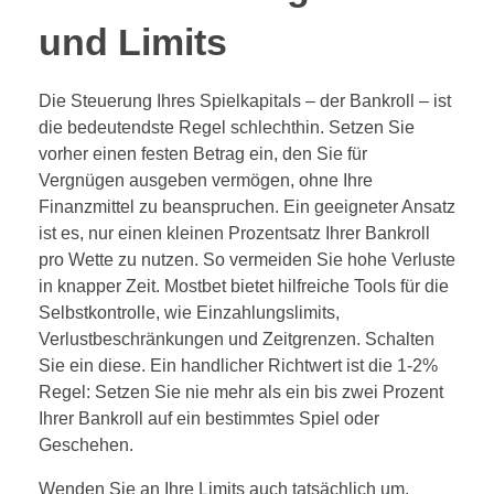
und Limits
Die Steuerung Ihres Spielkapitals – der Bankroll – ist
die bedeutendste Regel schlechthin. Setzen Sie
vorher einen festen Betrag ein, den Sie für
Vergnügen ausgeben vermögen, ohne Ihre
Finanzmittel zu beanspruchen. Ein geeigneter Ansatz
ist es, nur einen kleinen Prozentsatz Ihrer Bankroll
pro Wette zu nutzen. So vermeiden Sie hohe Verluste
in knapper Zeit. Mostbet bietet hilfreiche Tools für die
Selbstkontrolle, wie Einzahlungslimits,
Verlustbeschränkungen und Zeitgrenzen. Schalten
Sie ein diese. Ein handlicher Richtwert ist die 1-2%
Regel: Setzen Sie nie mehr als ein bis zwei Prozent
Ihrer Bankroll auf ein bestimmtes Spiel oder
Geschehen.
Wenden Sie an Ihre Limits auch tatsächlich um.