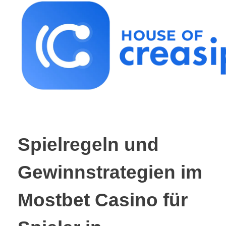
Best Influencer Marketing Agency
Spielregeln und
Gewinnstrategien im
Mostbet Casino für