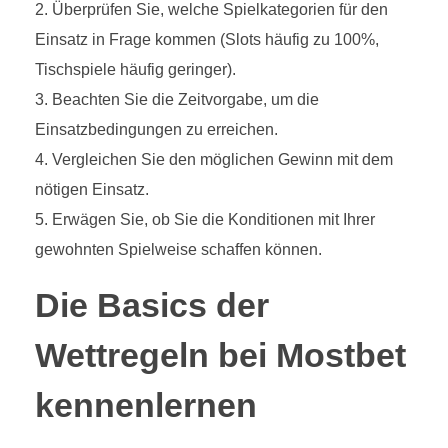
Überprüfen Sie, welche Spielkategorien für den
Einsatz in Frage kommen (Slots häufig zu 100%,
Tischspiele häufig geringer).
Beachten Sie die Zeitvorgabe, um die
Einsatzbedingungen zu erreichen.
Vergleichen Sie den möglichen Gewinn mit dem
nötigen Einsatz.
Erwägen Sie, ob Sie die Konditionen mit Ihrer
gewohnten Spielweise schaffen können.
Die Basics der
Wettregeln bei Mostbet
kennenlernen