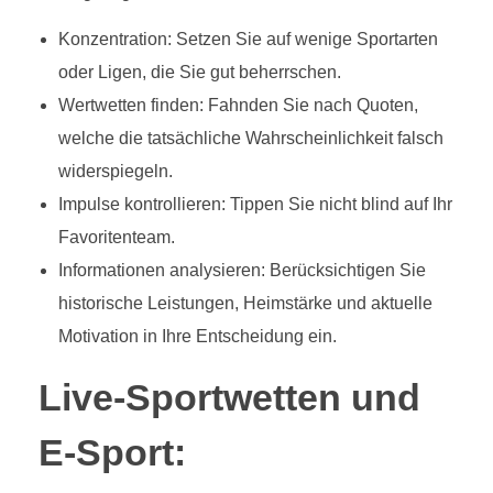
Konzentration: Setzen Sie auf wenige Sportarten
oder Ligen, die Sie gut beherrschen.
Wertwetten finden: Fahnden Sie nach Quoten,
welche die tatsächliche Wahrscheinlichkeit falsch
widerspiegeln.
Impulse kontrollieren: Tippen Sie nicht blind auf Ihr
Favoritenteam.
Informationen analysieren: Berücksichtigen Sie
historische Leistungen, Heimstärke und aktuelle
Motivation in Ihre Entscheidung ein.
Live-Sportwetten und
E-Sport: