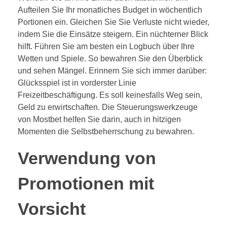
Aufteilen Sie Ihr monatliches Budget in wöchentlich
Portionen ein. Gleichen Sie Sie Verluste nicht wieder,
indem Sie die Einsätze steigern. Ein nüchterner Blick
hilft. Führen Sie am besten ein Logbuch über Ihre
Wetten und Spiele. So bewahren Sie den Überblick
und sehen Mängel. Erinnern Sie sich immer darüber:
Glücksspiel ist in vorderster Linie
Freizeitbeschäftigung. Es soll keinesfalls Weg sein,
Geld zu erwirtschaften. Die Steuerungswerkzeuge
von Mostbet helfen Sie darin, auch in hitzigen
Momenten die Selbstbeherrschung zu bewahren.
Verwendung von
Promotionen mit
Vorsicht