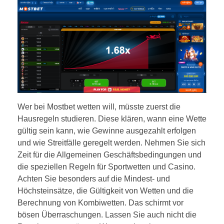
Wer bei Mostbet wetten will, müsste zuerst die
Hausregeln studieren. Diese klären, wann eine Wette
gültig sein kann, wie Gewinne ausgezahlt erfolgen
und wie Streitfälle geregelt werden. Nehmen Sie sich
Zeit für die Allgemeinen Geschäftsbedingungen und
die speziellen Regeln für Sportwetten und Casino.
Achten Sie besonders auf die Mindest- und
Höchsteinsätze, die Gültigkeit von Wetten und die
Berechnung von Kombiwetten. Das schirmt vor
bösen Überraschungen. Lassen Sie auch nicht die