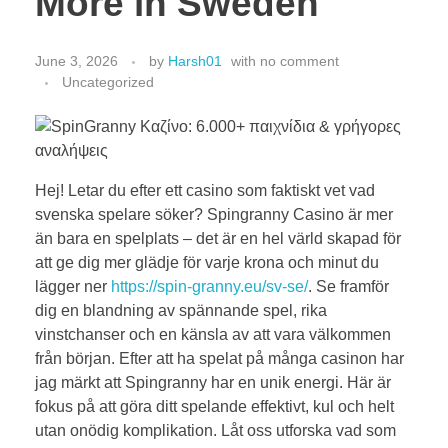
More in Sweden
June 3, 2026
by
Harsh01
with
no comment
Uncategorized
Hej! Letar du efter ett casino som faktiskt vet vad
svenska spelare söker? Spingranny Casino är mer
än bara en spelplats – det är en hel värld skapad för
att ge dig mer glädje för varje krona och minut du
lägger ner
https://spin-granny.eu/sv-se/
. Se framför
dig en blandning av spännande spel, rika
vinstchanser och en känsla av att vara välkommen
från början. Efter att ha spelat på många casinon har
jag märkt att Spingranny har en unik energi. Här är
fokus på att göra ditt spelande effektivt, kul och helt
utan onödig komplikation. Låt oss utforska vad som