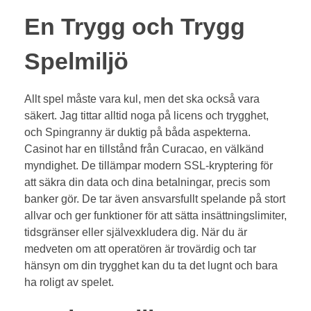
En Trygg och Trygg
Spelmiljö
Allt spel måste vara kul, men det ska också vara
säkert. Jag tittar alltid noga på licens och trygghet,
och Spingranny är duktig på båda aspekterna.
Casinot har en tillstånd från Curacao, en välkänd
myndighet. De tillämpar modern SSL-kryptering för
att säkra din data och dina betalningar, precis som
banker gör. De tar även ansvarsfullt spelande på stort
allvar och ger funktioner för att sätta insättningslimiter,
tidsgränser eller självexkludera dig. När du är
medveten om att operatören är trovärdig och tar
hänsyn om din trygghet kan du ta det lugnt och bara
ha roligt av spelet.