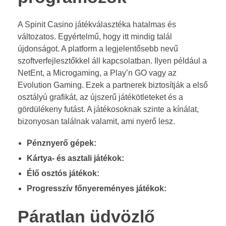
A Spinit Casino játékválasztéka hatalmas és
változatos. Egyértelmű, hogy itt mindig talál
újdonságot. A platform a legjelentősebb nevű
szoftverfejlesztőkkel áll kapcsolatban. Ilyen például a
NetEnt, a Microgaming, a Play’n GO vagy az
Evolution Gaming. Ezek a partnerek biztosítják a első
osztályú grafikát, az újszerű játékötleteket és a
gördülékeny futást. A játékosoknak szinte a kínálat,
bizonyosan találnak valamit, ami nyerő lesz.
Pénznyerő gépek:
Kártya- és asztali játékok:
Élő osztós játékok:
Progresszív főnyereményes játékok:
Páratlan üdvözlő