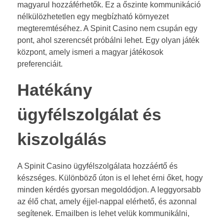
magyarul hozzáférhetők. Ez a őszinte kommunikáció
nélkülözhetetlen egy megbízható környezet
megteremtéséhez. A Spinit Casino nem csupán egy
pont, ahol szerencsét próbálni lehet. Egy olyan játék
központ, amely ismeri a magyar játékosok
preferenciáit.
Hatékány
ügyfélszolgálat és
kiszolgálás
A Spinit Casino ügyfélszolgálata hozzáértő és
készséges. Különböző úton is el lehet érni őket, hogy
minden kérdés gyorsan megoldódjon. A leggyorsabb
az élő chat, amely éjjel-nappal elérhető, és azonnal
segítenek. Emailben is lehet velük kommunikálni,