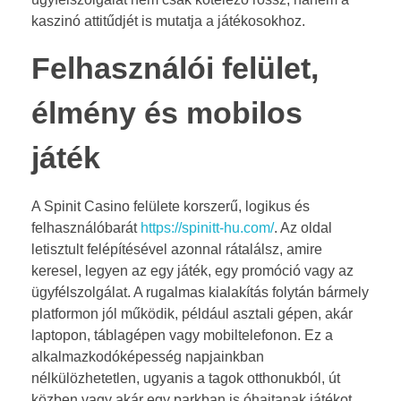
kaszinó attitűdjét is mutatja a játékosokhoz.
Felhasználói felület,
élmény és mobilos
játék
A Spinit Casino felülete korszerű, logikus és
felhasználóbarát
https://spinitt-hu.com/
. Az oldal
letisztult felépítésével azonnal rátalálsz, amire
keresel, legyen az egy játék, egy promóció vagy az
ügyfélszolgálat. A rugalmas kialakítás folytán bármely
platformon jól működik, például asztali gépen, akár
laptopon, táblagépen vagy mobiltelefonon. Ez a
alkalmazkodóképesség napjainkban
nélkülözhetetlen, ugyanis a tagok otthonukból, út
közben vagy akár egy parkban is óhajtanak játékot