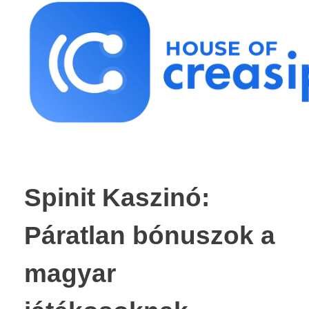
Best Influencer Marketing Agency
Spinit Kaszinó:
Páratlan bónuszok a
magyar