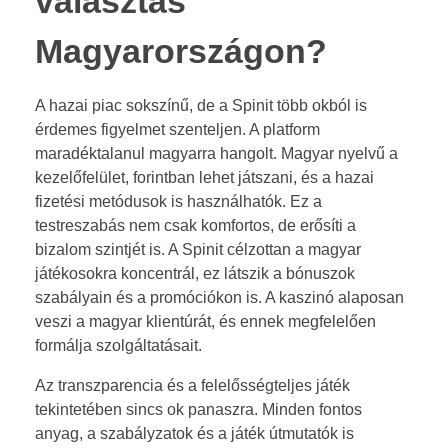
választás
Magyarországon?
A hazai piac sokszínű, de a Spinit több okból is
érdemes figyelmet szenteljen. A platform
maradéktalanul magyarra hangolt. Magyar nyelvű a
kezelőfelület, forintban lehet játszani, és a hazai
fizetési metódusok is használhatók. Ez a
testreszabás nem csak komfortos, de erősíti a
bizalom szintjét is. A Spinit célzottan a magyar
játékosokra koncentrál, ez látszik a bónuszok
szabályain és a promóciókon is. A kaszinó alaposan
veszi a magyar klientúrát, és ennek megfelelően
formálja szolgáltatásait.
Az transzparencia és a felelősségteljes játék
tekintetében sincs ok panaszra. Minden fontos
anyag, a szabályzatok és a játék útmutatók is