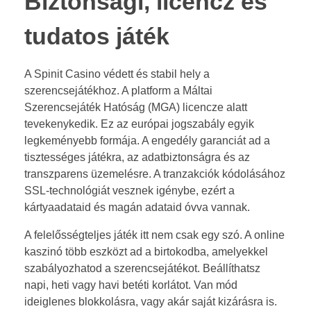
Biztonsági, licencz és
tudatos játék
A Spinit Casino védett és stabil hely a
szerencsejátékhoz. A platform a Máltai
Szerencsejáték Hatóság (MGA) licencze alatt
tevekenykedik. Ez az európai jogszabály egyik
legkeményebb formája. A engedély garanciát ad a
tisztességes játékra, az adatbiztonságra és az
transzparens üzemelésre. A tranzakciók kódolásához
SSL-technológiát vesznek igénybe, ezért a
kártyaadataid és magán adataid óvva vannak.
A felelősségteljes játék itt nem csak egy szó. A online
kaszinó több eszközt ad a birtokodba, amelyekkel
szabályozhatod a szerencsejátékot. Beállíthatsz
napi, heti vagy havi betéti korlátot. Van mód
ideiglenes blokkolásra, vagy akár saját kizárásra is.