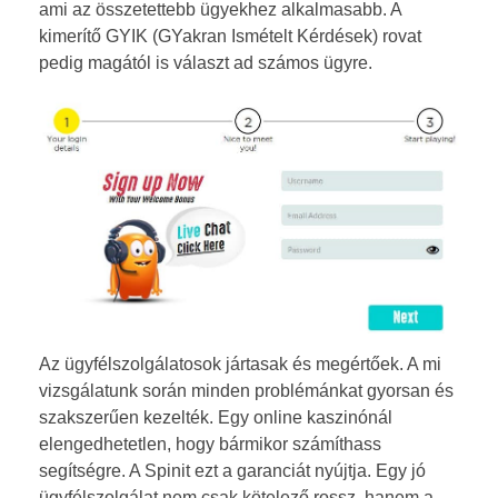
ami az összetettebb ügyekhez alkalmasabb. A
kimerítő GYIK (GYakran Ismételt Kérdések) rovat
pedig magától is választ ad számos ügyre.
Az ügyfélszolgálatosok jártasak és megértőek. A mi
vizsgálatunk során minden problémánkat gyorsan és
szakszerűen kezelték. Egy online kaszinónál
elengedhetetlen, hogy bármikor számíthass
segítségre. A Spinit ezt a garanciát nyújtja. Egy jó
ügyfélszolgálat nem csak kötelező rossz, hanem a