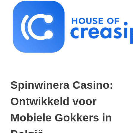
Best Influencer Marketing Agency
Spinwinera Casino:
Ontwikkeld voor
Mobiele Gokkers in