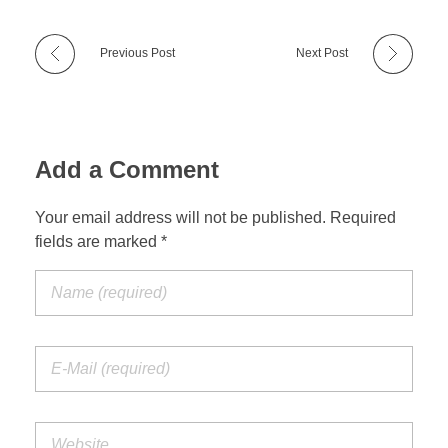
Previous Post
Next Post
Add a Comment
Your email address will not be published. Required
fields are marked *