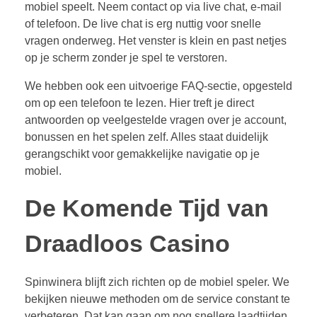
mobiel speelt. Neem contact op via live chat, e-mail
of telefoon. De live chat is erg nuttig voor snelle
vragen onderweg. Het venster is klein en past netjes
op je scherm zonder je spel te verstoren.
We hebben ook een uitvoerige FAQ-sectie, opgesteld
om op een telefoon te lezen. Hier treft je direct
antwoorden op veelgestelde vragen over je account,
bonussen en het spelen zelf. Alles staat duidelijk
gerangschikt voor gemakkelijke navigatie op je
mobiel.
De Komende Tijd van
Draadloos Casino
Spinwinera blijft zich richten op de mobiel speler. We
bekijken nieuwe methoden om de service constant te
verbeteren. Dat kan gaan om nog snellere laadtijden,