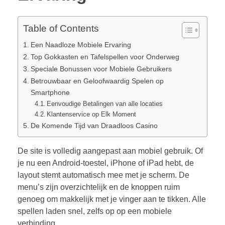
Table of Contents
Een Naadloze Mobiele Ervaring
Top Gokkasten en Tafelspellen voor Onderweg
Speciale Bonussen voor Mobiele Gebruikers
Betrouwbaar en Geloofwaardig Spelen op
Smartphone
Eenvoudige Betalingen van alle locaties
Klantenservice op Elk Moment
De Komende Tijd van Draadloos Casino
De site is volledig aangepast aan mobiel gebruik. Of
je nu een Android-toestel, iPhone of iPad hebt, de
layout stemt automatisch mee met je scherm. De
menu’s zijn overzichtelijk en de knoppen ruim
genoeg om makkelijk met je vinger aan te tikken. Alle
spellen laden snel, zelfs op op een mobiele
verbinding.