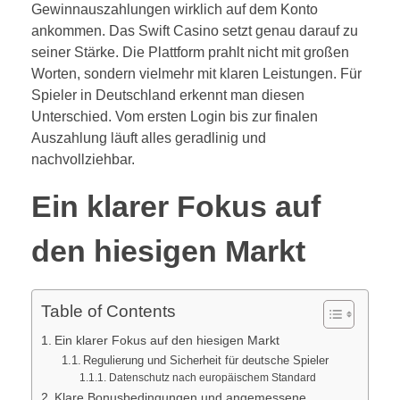
Gewinnauszahlungen wirklich auf dem Konto
ankommen. Das Swift Casino setzt genau darauf zu
seiner Stärke. Die Plattform prahlt nicht mit großen
Worten, sondern vielmehr mit klaren Leistungen. Für
Spieler in Deutschland erkennt man diesen
Unterschied. Vom ersten Login bis zur finalen
Auszahlung läuft alles geradlinig und
nachvollziehbar.
Ein klarer Fokus auf
den hiesigen Markt
Table of Contents
Ein klarer Fokus auf den hiesigen Markt
Regulierung und Sicherheit für deutsche Spieler
Datenschutz nach europäischem Standard
Klare Bonusbedingungen und angemessene