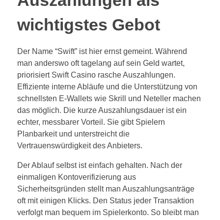
Auszahlungen als
wichtigstes Gebot
Der Name “Swift” ist hier ernst gemeint. Während
man anderswo oft tagelang auf sein Geld wartet,
priorisiert Swift Casino rasche Auszahlungen.
Effiziente interne Abläufe und die Unterstützung von
schnellsten E-Wallets wie Skrill und Neteller machen
das möglich. Die kurze Auszahlungsdauer ist ein
echter, messbarer Vorteil. Sie gibt Spielern
Planbarkeit und unterstreicht die
Vertrauenswürdigkeit des Anbieters.
Der Ablauf selbst ist einfach gehalten. Nach der
einmaligen Kontoverifizierung aus
Sicherheitsgründen stellt man Auszahlungsanträge
oft mit einigen Klicks. Den Status jeder Transaktion
verfolgt man bequem im Spielerkonto. So bleibt man