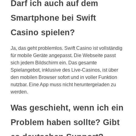
Darf ich auch auf dem
Smartphone bei Swift
Casino spielen?
Ja, das geht problemlos. Swift Casino ist vollständig
für mobile Geräte angepasst. Die Webseite passt
sich jedem Bildschirm ein. Das gesamte
Spielangebot, inklusive des Live-Casinos, ist über
den mobilen Browser sofort und in voller Funktion
nutzbar. Eine App muss nicht heruntergeladen zu
werden.
Was geschieht, wenn ich ein
Problem haben sollte? Gibt