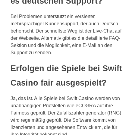
es deutschen Support?
Bei Problemen unterstützt ein versierter,
mehrsprachiger Kundensupport, der auch Deutsch
beherrscht. Der schnellste Weg ist der Live-Chat auf
der Webseite. Alternativ gibt es die detaillierte FAQ-
Sektion und die Möglichkeit, eine E-Mail an den
Support zu senden.
Erfolgen die Spiele bei Swift
Casino fair ausgespielt?
Ja, das ist. Alle Spiele bei Swift Casino werden von
unabhängigen Prüfstellen wie eCOGRA auf ihre
Fairness geprüft. Der Zufallszahlengenerator (RNG)
wird regelmäßig geprüft. Die Software kommt von
lizenzierten und angesehenen Entwicklern, die für
ihre Integrität bekannt sind.