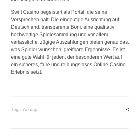
Swift Casino begeistert als Portal, die seine
Versprechen hält. Die eindeutige Ausrichtung auf
Deutschland, transparente Boni, eine qualitativ
hochwertige Spielesammlung und vor allem
verlässliche, zügige Auszahlungen bieten genau das,
was Spieler wünschen: greifbare Ergebnisse. Es ist
eine gute Wahl für jeden, der besonderen Wert auf
ein sicheres, faire und reibungsloses Online-Casino-
Erlebnis setzt.
Tags: No tags