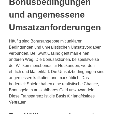
Bonusbedingungen
und angemessene
Umsatzanforderungen
Häufig sind Bonusangebote mit unklaren
Bedingungen und unrealistischen Umsatzvorgaben
verbunden. Bei Swift Casino geht man einen
anderen Weg. Die Bonusaktionen, beispielsweise
der Willkommensbonus für Neukunden, werden
ehrlich und klar erklärt. Die Umsatzbedingungen sind
angemessen kalkuliert und marktüblich. Das
bedeutet: Spieler haben eine realistische Chance,
Bonusgeld in auszahlbares Geld umzuwandeln.
Diese Transparenz ist die Basis für langfristiges
Vertrauen.