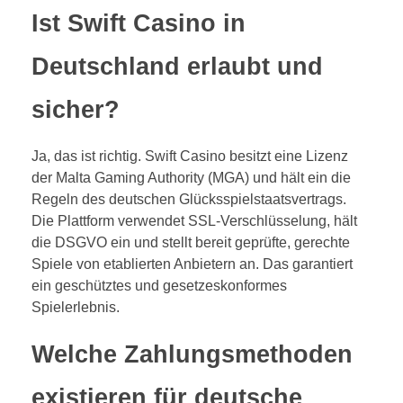
Ist Swift Casino in
Deutschland erlaubt und
sicher?
Ja, das ist richtig. Swift Casino besitzt eine Lizenz
der Malta Gaming Authority (MGA) und hält ein die
Regeln des deutschen Glücksspielstaatsvertrags.
Die Plattform verwendet SSL-Verschlüsselung, hält
die DSGVO ein und stellt bereit geprüfte, gerechte
Spiele von etablierten Anbietern an. Das garantiert
ein geschütztes und gesetzeskonformes
Spielerlebnis.
Welche Zahlungsmethoden
existieren für deutsche