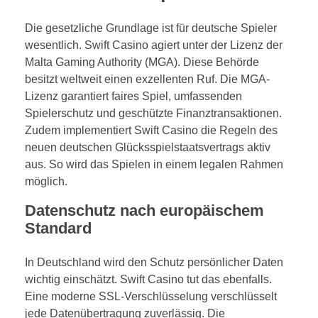
Die gesetzliche Grundlage ist für deutsche Spieler
wesentlich. Swift Casino agiert unter der Lizenz der
Malta Gaming Authority (MGA). Diese Behörde
besitzt weltweit einen exzellenten Ruf. Die MGA-
Lizenz garantiert faires Spiel, umfassenden
Spielerschutz und geschützte Finanztransaktionen.
Zudem implementiert Swift Casino die Regeln des
neuen deutschen Glücksspielstaatsvertrags aktiv
aus. So wird das Spielen in einem legalen Rahmen
möglich.
Datenschutz nach europäischem
Standard
In Deutschland wird den Schutz persönlicher Daten
wichtig einschätzt. Swift Casino tut das ebenfalls.
Eine moderne SSL-Verschlüsselung verschlüsselt
jede Datenübertragung zuverlässig. Die