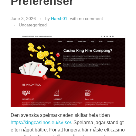
Preferenser
June 3, 2026
by
Harsh01
with
no comment
Uncategorized
Den svenska spelmarknaden skiftar hela tiden
https://kingcasinos.eu/sv-se/
. Spelarna jagar ständigt
efter något bättre. För att fungera här måste ett casino