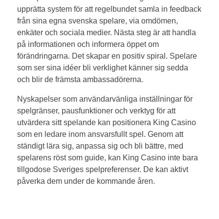
upprätta system för att regelbundet samla in feedback
från sina egna svenska spelare, via omdömen,
enkäter och sociala medier. Nästa steg är att handla
på informationen och informera öppet om
förändringarna. Det skapar en positiv spiral. Spelare
som ser sina idéer bli verklighet känner sig sedda
och blir de främsta ambassadörerna.
Nyskapelser som användarvänliga inställningar för
spelgränser, pausfunktioner och verktyg för att
utvärdera sitt spelande kan positionera King Casino
som en ledare inom ansvarsfullt spel. Genom att
ständigt lära sig, anpassa sig och bli bättre, med
spelarens röst som guide, kan King Casino inte bara
tillgodose Sveriges spelpreferenser. De kan aktivt
påverka dem under de kommande åren.