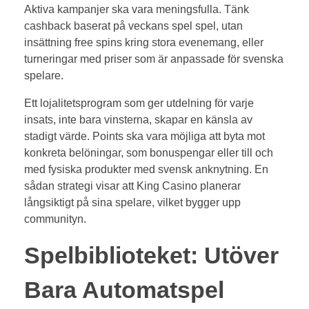
Aktiva kampanjer ska vara meningsfulla. Tänk
cashback baserat på veckans spel spel, utan
insättning free spins kring stora evenemang, eller
turneringar med priser som är anpassade för svenska
spelare.
Ett lojalitetsprogram som ger utdelning för varje
insats, inte bara vinsterna, skapar en känsla av
stadigt värde. Points ska vara möjliga att byta mot
konkreta belöningar, som bonuspengar eller till och
med fysiska produkter med svensk anknytning. En
sådan strategi visar att King Casino planerar
långsiktigt på sina spelare, vilket bygger upp
communityn.
Spelbiblioteket: Utöver
Bara Automatspel