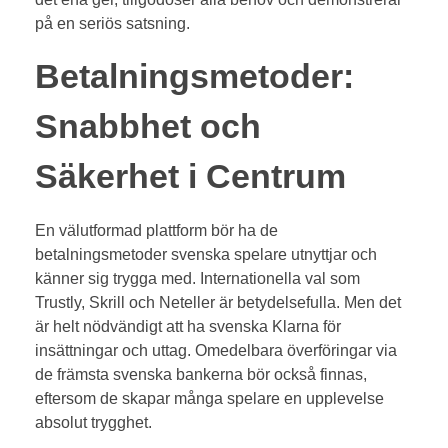
på en seriös satsning.
Betalningsmetoder:
Snabbhet och
Säkerhet i Centrum
En välutformad plattform bör ha de
betalningsmetoder svenska spelare utnyttjar och
känner sig trygga med. Internationella val som
Trustly, Skrill och Neteller är betydelsefulla. Men det
är helt nödvändigt att ha svenska Klarna för
insättningar och uttag. Omedelbara överföringar via
de främsta svenska bankerna bör också finnas,
eftersom de skapar många spelare en upplevelse
absolut trygghet.