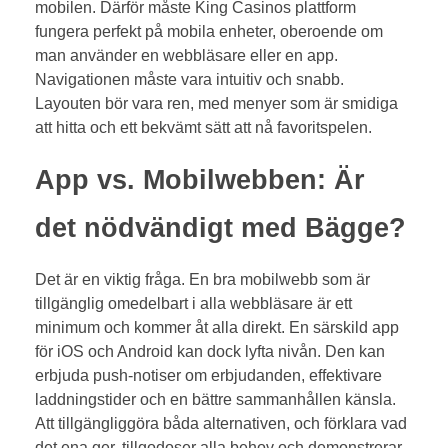
mobilen. Därför måste King Casinos plattform
fungera perfekt på mobila enheter, oberoende om
man använder en webbläsare eller en app.
Navigationen måste vara intuitiv och snabb.
Layouten bör vara ren, med menyer som är smidiga
att hitta och ett bekvämt sätt att nå favoritspelen.
App vs. Mobilwebben: Är
det nödvändigt med Bägge?
Det är en viktig fråga. En bra mobilwebb som är
tillgänglig omedelbart i alla webbläsare är ett
minimum och kommer åt alla direkt. En särskild app
för iOS och Android kan dock lyfta nivån. Den kan
erbjuda push-notiser om erbjudanden, effektivare
laddningstider och en bättre sammanhållen känsla.
Att tillgängliggöra båda alternativen, och förklara vad
det ena ger, tillgodoser alla behov och demonstrerar