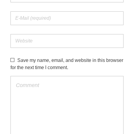
Save my name, email, and website in this browser
for the next time I comment.