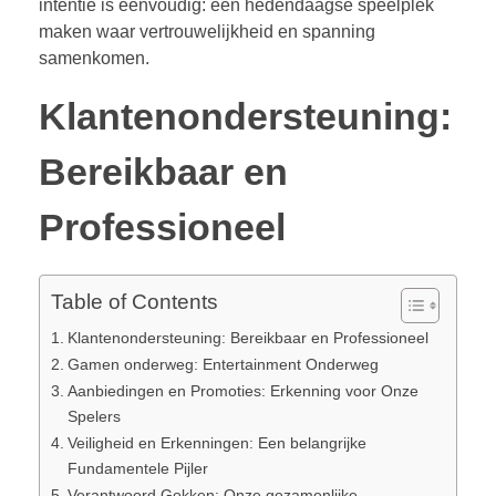
intentie is eenvoudig: een hedendaagse speelplek
maken waar vertrouwelijkheid en spanning
samenkomen.
Klantenondersteuning:
Bereikbaar en
Professioneel
Table of Contents
Klantenondersteuning: Bereikbaar en Professioneel
Gamen onderweg: Entertainment Onderweg
Aanbiedingen en Promoties: Erkenning voor Onze
Spelers
Veiligheid en Erkenningen: Een belangrijke
Fundamentele Pijler
Verantwoord Gokken: Onze gezamenlijke