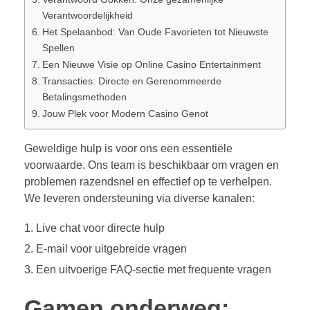
Verantwoordelijkheid
Het Spelaanbod: Van Oude Favorieten tot Nieuwste
Spellen
Een Nieuwe Visie op Online Casino Entertainment
Transacties: Directe en Gerenommeerde
Betalingsmethoden
Jouw Plek voor Modern Casino Genot
Geweldige hulp is voor ons een essentiële
voorwaarde. Ons team is beschikbaar om vragen en
problemen razendsnel en effectief op te verhelpen.
We leveren ondersteuning via diverse kanalen:
Live chat voor directe hulp
E-mail voor uitgebreide vragen
Een uitvoerige FAQ-sectie met frequente vragen
Gamen onderweg: