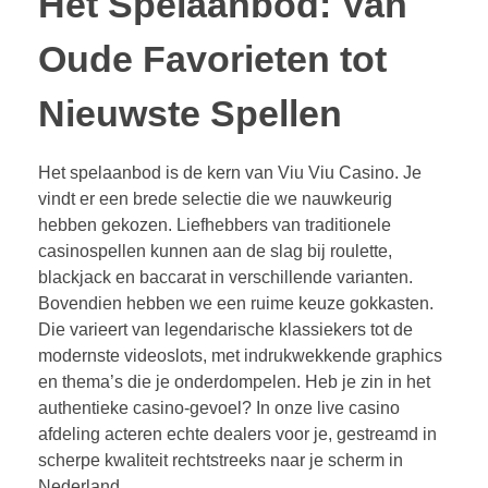
Het Spelaanbod: Van
Oude Favorieten tot
Nieuwste Spellen
Het spelaanbod is de kern van Viu Viu Casino. Je
vindt er een brede selectie die we nauwkeurig
hebben gekozen. Liefhebbers van traditionele
casinospellen kunnen aan de slag bij roulette,
blackjack en baccarat in verschillende varianten.
Bovendien hebben we een ruime keuze gokkasten.
Die varieert van legendarische klassiekers tot de
modernste videoslots, met indrukwekkende graphics
en thema’s die je onderdompelen. Heb je zin in het
authentieke casino-gevoel? In onze live casino
afdeling acteren echte dealers voor je, gestreamd in
scherpe kwaliteit rechtstreeks naar je scherm in
Nederland.