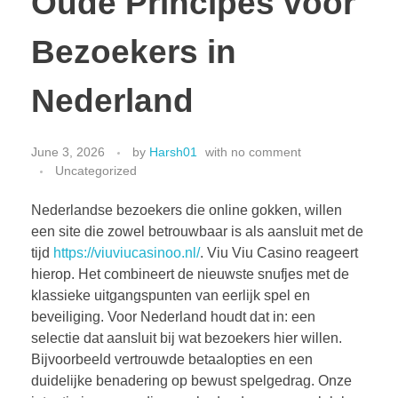
Oude Principes voor
Bezoekers in
Nederland
June 3, 2026
by
Harsh01
with
no comment
Uncategorized
Nederlandse bezoekers die online gokken, willen
een site die zowel betrouwbaar is als aansluit met de
tijd
https://viuviucasinoo.nl/
. Viu Viu Casino reageert
hierop. Het combineert de nieuwste snufjes met de
klassieke uitgangspunten van eerlijk spel en
beveiliging. Voor Nederland houdt dat in: een
selectie dat aansluit bij wat bezoekers hier willen.
Bijvoorbeeld vertrouwde betaalopties en een
duidelijke benadering op bewust spelgedrag. Onze