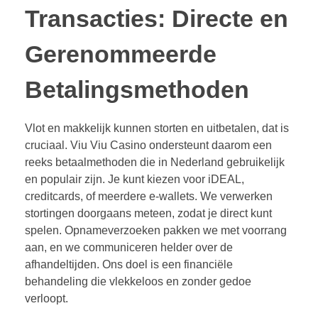
Transacties: Directe en
Gerenommeerde
Betalingsmethoden
Vlot en makkelijk kunnen storten en uitbetalen, dat is
cruciaal. Viu Viu Casino ondersteunt daarom een
reeks betaalmethoden die in Nederland gebruikelijk
en populair zijn. Je kunt kiezen voor iDEAL,
creditcards, of meerdere e-wallets. We verwerken
stortingen doorgaans meteen, zodat je direct kunt
spelen. Opnameverzoeken pakken we met voorrang
aan, en we communiceren helder over de
afhandeltijden. Ons doel is een financiële
behandeling die vlekkeloos en zonder gedoe
verloopt.