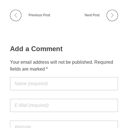
Previous Post
Next Post
Add a Comment
Your email address will not be published. Required
fields are marked *