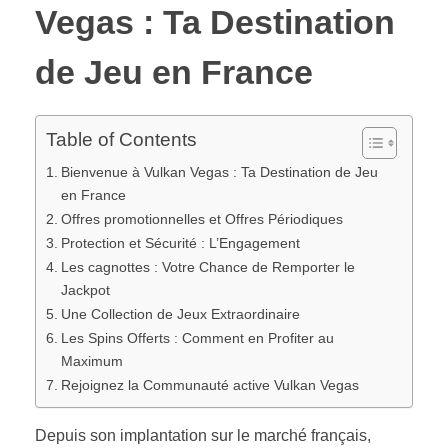
Vegas : Ta Destination
de Jeu en France
Table of Contents
Bienvenue à Vulkan Vegas : Ta Destination de Jeu
en France
Offres promotionnelles et Offres Périodiques
Protection et Sécurité : L’Engagement
Les cagnottes : Votre Chance de Remporter le
Jackpot
Une Collection de Jeux Extraordinaire
Les Spins Offerts : Comment en Profiter au
Maximum
Rejoignez la Communauté active Vulkan Vegas
Depuis son implantation sur le marché français,