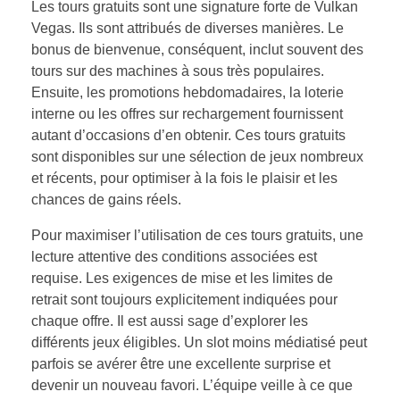
Les tours gratuits sont une signature forte de Vulkan
Vegas. Ils sont attribués de diverses manières. Le
bonus de bienvenue, conséquent, inclut souvent des
tours sur des machines à sous très populaires.
Ensuite, les promotions hebdomadaires, la loterie
interne ou les offres sur rechargement fournissent
autant d’occasions d’en obtenir. Ces tours gratuits
sont disponibles sur une sélection de jeux nombreux
et récents, pour optimiser à la fois le plaisir et les
chances de gains réels.
Pour maximiser l’utilisation de ces tours gratuits, une
lecture attentive des conditions associées est
requise. Les exigences de mise et les limites de
retrait sont toujours explicitement indiquées pour
chaque offre. Il est aussi sage d’explorer les
différents jeux éligibles. Un slot moins médiatisé peut
parfois se avérer être une excellente surprise et
devenir un nouveau favori. L’équipe veille à ce que