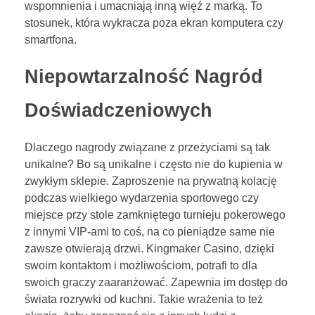
wspomnienia i umacniają inną więź z marką. To
stosunek, która wykracza poza ekran komputera czy
smartfona.
Niepowtarzalność Nagród
Doświadczeniowych
Dlaczego nagrody związane z przeżyciami są tak
unikalne? Bo są unikalne i często nie do kupienia w
zwykłym sklepie. Zaproszenie na prywatną kolację
podczas wielkiego wydarzenia sportowego czy
miejsce przy stole zamkniętego turnieju pokerowego
z innymi VIP-ami to coś, na co pieniądze same nie
zawsze otwierają drzwi. Kingmaker Casino, dzięki
swoim kontaktom i możliwościom, potrafi to dla
swoich graczy zaaranżować. Zapewnia im dostęp do
świata rozrywki od kuchni. Takie wrażenia to też