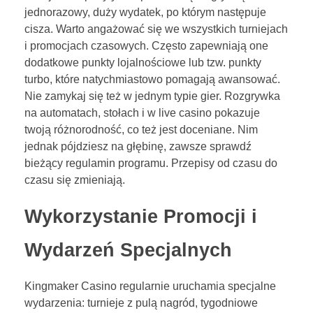
jednorazowy, duży wydatek, po którym następuje
cisza. Warto angażować się we wszystkich turniejach
i promocjach czasowych. Często zapewniają one
dodatkowe punkty lojalnościowe lub tzw. punkty
turbo, które natychmiastowo pomagają awansować.
Nie zamykaj się też w jednym typie gier. Rozgrywka
na automatach, stołach i w live casino pokazuje
twoją różnorodność, co też jest doceniane. Nim
jednak pójdziesz na głębinę, zawsze sprawdź
bieżący regulamin programu. Przepisy od czasu do
czasu się zmieniają.
Wykorzystanie Promocji i
Wydarzeń Specjalnych
Kingmaker Casino regularnie uruchamia specjalne
wydarzenia: turnieje z pulą nagród, tygodniowe