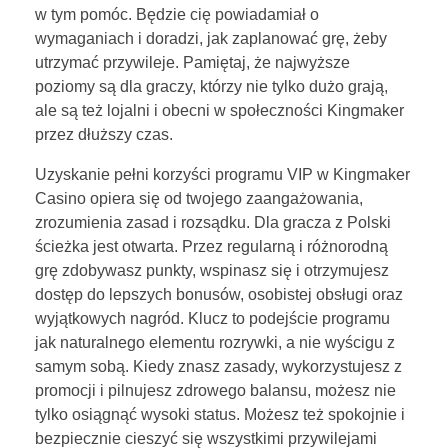
w tym pomóc. Będzie cię powiadamiał o
wymaganiach i doradzi, jak zaplanować grę, żeby
utrzymać przywileje. Pamiętaj, że najwyższe
poziomy są dla graczy, którzy nie tylko dużo grają,
ale są też lojalni i obecni w społeczności Kingmaker
przez dłuższy czas.
Uzyskanie pełni korzyści programu VIP w Kingmaker
Casino opiera się od twojego zaangażowania,
zrozumienia zasad i rozsądku. Dla gracza z Polski
ścieżka jest otwarta. Przez regularną i różnorodną
grę zdobywasz punkty, wspinasz się i otrzymujesz
dostęp do lepszych bonusów, osobistej obsługi oraz
wyjątkowych nagród. Klucz to podejście programu
jak naturalnego elementu rozrywki, a nie wyścigu z
samym sobą. Kiedy znasz zasady, wykorzystujesz z
promocji i pilnujesz zdrowego balansu, możesz nie
tylko osiągnąć wysoki status. Możesz też spokojnie i
bezpiecznie cieszyć się wszystkimi przywilejami