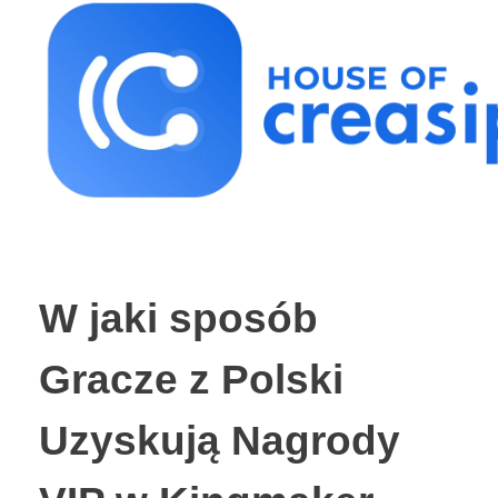
Best Influencer Marketing Agency
W jaki sposób
Gracze z Polski
Uzyskują Nagrody