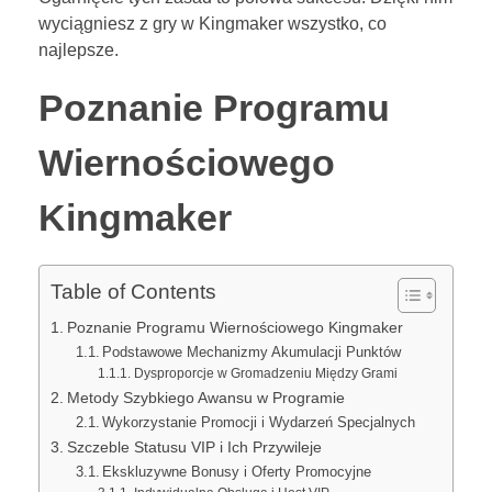
wyciągniesz z gry w Kingmaker wszystko, co
najlepsze.
Poznanie Programu
Wiernościowego
Kingmaker
Table of Contents
Poznanie Programu Wiernościowego Kingmaker
Podstawowe Mechanizmy Akumulacji Punktów
Dysproporcje w Gromadzeniu Między Grami
Metody Szybkiego Awansu w Programie
Wykorzystanie Promocji i Wydarzeń Specjalnych
Szczeble Statusu VIP i Ich Przywileje
Ekskluzywne Bonusy i Oferty Promocyjne