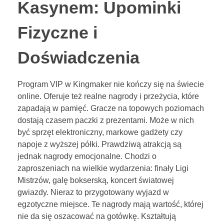
Kasynem: Upominki
Fizyczne i
Doświadczenia
Program VIP w Kingmaker nie kończy się na świecie
online. Oferuje też realne nagrody i przeżycia, które
zapadają w pamięć. Gracze na topowych poziomach
dostają czasem paczki z prezentami. Może w nich
być sprzęt elektroniczny, markowe gadżety czy
napoje z wyższej półki. Prawdziwą atrakcją są
jednak nagrody emocjonalne. Chodzi o
zaproszeniach na wielkie wydarzenia: finały Ligi
Mistrzów, galę bokserską, koncert światowej
gwiazdy. Nieraz to przygotowany wyjazd w
egzotyczne miejsce. Te nagrody mają wartość, której
nie da się oszacować na gotówkę. Kształtują