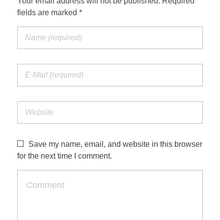
Your email address will not be published. Required
fields are marked *
Save my name, email, and website in this browser
for the next time I comment.